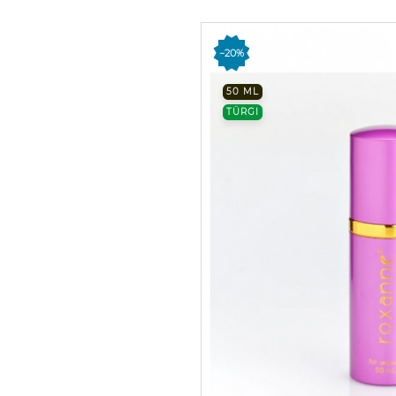
−20%
50 ML
TÜRGI