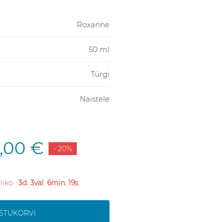
Roxanne
50 ml
Türgi
Naistele
2,00 €
- 20%
 liko:
3d. 3val. 6min. 18s.
OSTUKORVI