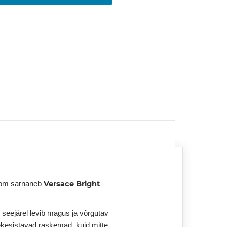
Versace Bright
Aroom sarnaneb
seejärel levib magus ja võrgutav
tmekesistavad raskemad, kuid mitte