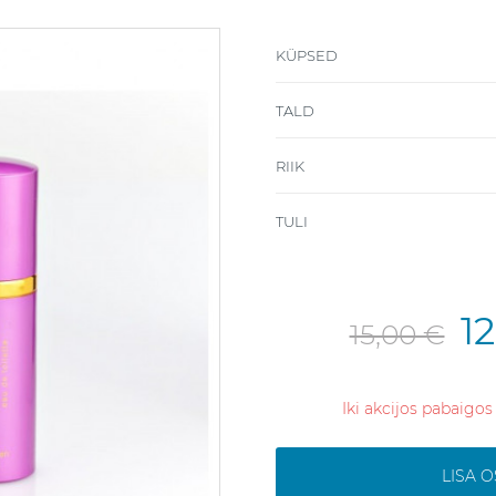
KÜPSED
TALD
RIIK
TULI
1
15,00 €
Iki akcijos pabaigos
LISA 