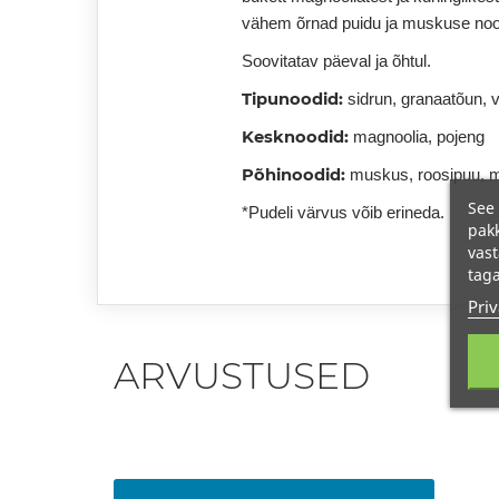
vähem õrnad puidu ja muskuse noo
Soovitatav päeval ja õhtul.
Tipunoodid:
sidrun, granaatõun, 
Kesknoodid:
magnoolia, pojeng
Põhinoodid:
muskus, roosipuu, 
See 
*Pudeli värvus võib erineda.
pakk
vast
taga
Priv
ARVUSTUSED