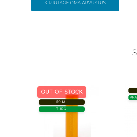
KIRJUTAGE OMA ARVUSTUS
S
OUT-OF-STOCK
PR
50 ML
TÜRGI