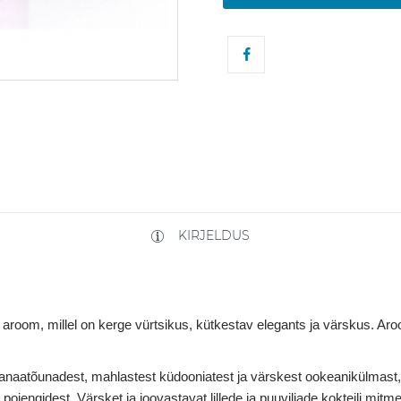
KIRJELDUS
v aroom, millel on kerge vürtsikus, kütkestav elegants ja värskus. 
anaatõunadest, mahlastest küdooniatest ja värskest ookeanikülmast, 
 pojengidest. Värsket ja joovastavat lillede ja puuviljade kokteili mi