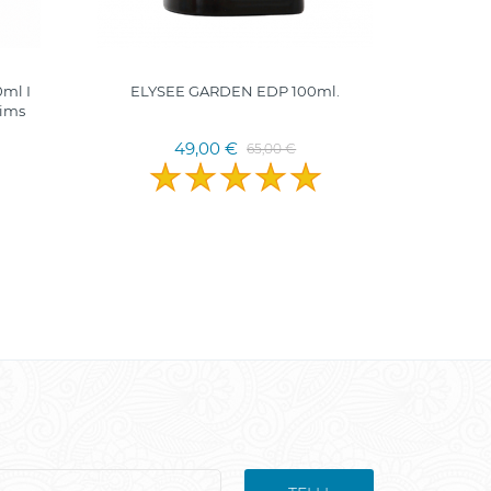
ml I
ELYSEE GARDEN EDP 100ml.
MINE
rims
49,00 €
65,00 €