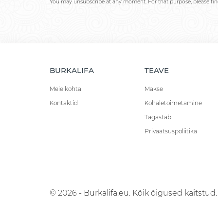
You may unsubscribe at any moment. For that purpose, please find 
BURKALIFA
TEAVE
Meie kohta
Makse
Kontaktid
Kohaletoimetamine
Tagastab
Privaatsuspoliitika
© 2026 - Burkalifa.eu. Kõik õigused kaitstud.