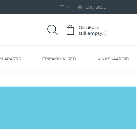
ET


LOGI SISSE
Ostukorv
still empty :(
KLARAŠTIS
ERIPAKKUMISED
KINKEKAARDID