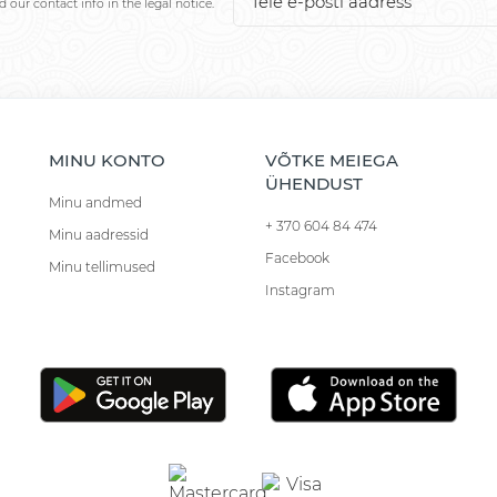
our contact info in the legal notice.
MINU KONTO
VÕTKE MEIEGA
ÜHENDUST
Minu andmed
+ 370 604 84 474
Minu aadressid
Facebook
Minu tellimused
Instagram