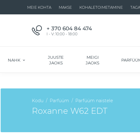
MEIE KOHTA
MAKSE
KOHALETOIMETAMINE
TAG
+ 370 604 84 474
I - V: 10:00 - 18:00
JUUSTE
MEIGI
NAHK
PARFÜÜ
JAOKS
JAOKS
Kodu
Parfüüm
Parfüüm naistele
Roxanne W62 EDT