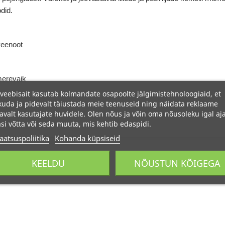
did.
veenoot
merevaik
veebisait kasutab kolmandate osapoolte jälgimistehnoloogiaid, et
uda ja pidevalt täiustada meie teenuseid ning näidata reklaame
avalt kasutajate huvidele. Olen nõus ja võin oma nõusoleku igal aja
si võtta või seda muuta, mis kehtib edaspidi.
aatsuspoliitika
Kohanda küpsiseid
KEELDU
NÕUSTUN KÕIGEGA