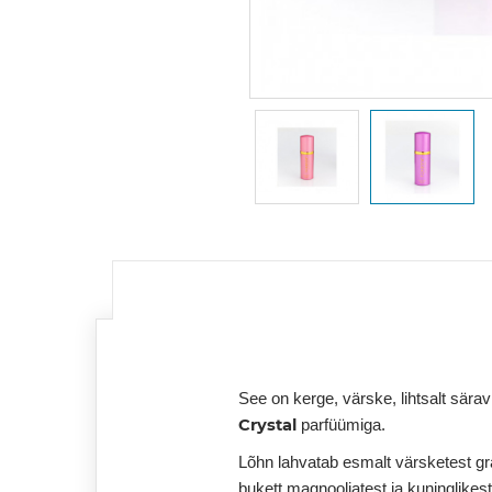
See on kerge, värske, lihtsalt sära
Crystal
parfüümiga.
Lõhn lahvatab esmalt värsketest gr
bukett magnooliatest ja kuninglikest