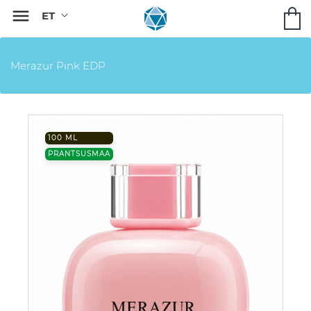

Merazur Pink EDP
100 ML
PRANTSUSMAA