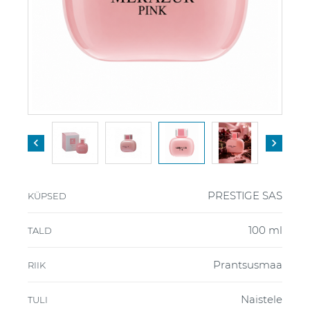


PRESTIGE SAS
KÜPSED
100 ml
TALD
Prantsusmaa
RIIK
Naistele
TULI