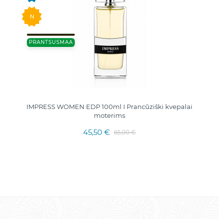
N
PRANTSUSMAA
IMPRESS WOMEN EDP 100ml I Prancūziški kvepalai
moterims
45,50 €
65,00 €