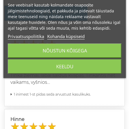
See veebisait kasutab kolmandate osapoolte
jälgimistehnoloogiaid, et pakkuda ja pidevalt täiustada
KIRJUTAGE OMA ARVUSTUS
meie teenuseid ning näidata reklaame vastavalt
kasutajate huvidele. Olen nõus ja võin oma nõusoleku igal
ajal tagasi võtta või seda muuta, mis kehtib edaspidi.
Privaatsuspoliitika
Kohanda küpsiseid
Hinne
NÕUSTUN KÕIGEGA
EDITA
2022-11-10
KVAPAS
KEELDU
Tinka žiemai, labai saldus kvapas. Tinkantis net
vaikams, vyšnios…
1 inimest 1-st pidas seda arvustust kasulikuks.
Hinne