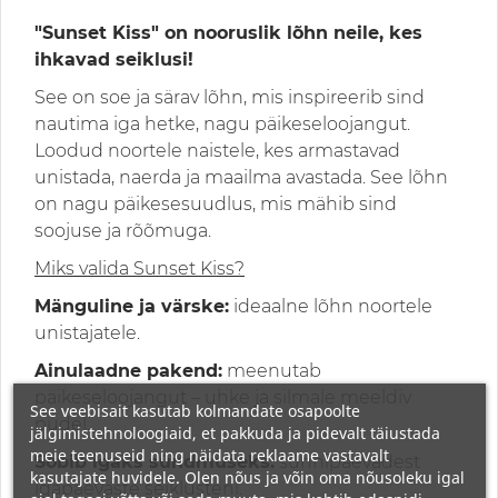
"Sunset Kiss" on nooruslik lõhn neile, kes
ihkavad seiklusi!
See on soe ja särav lõhn, mis inspireerib sind
nautima iga hetke, nagu päikeseloojangut.
Loodud noortele naistele, kes armastavad
unistada, naerda ja maailma avastada. See lõhn
on nagu päikesesuudlus, mis mähib sind
soojuse ja rõõmuga.
Miks valida Sunset Kiss?
Mänguline ja värske:
ideaalne lõhn noortele
unistajatele.
Ainulaadne pakend:
meenutab
päikeseloojangut – uhke ja silmale meeldiv
See veebisait kasutab kolmandate osapoolte
pudel.
jälgimistehnoloogiaid, et pakkuda ja pidevalt täiustada
meie teenuseid ning näidata reklaame vastavalt
Sobib igaks sündmuseks:
sünnipäevadest
kasutajate huvidele. Olen nõus ja võin oma nõusoleku igal
igapäevaste seiklusteni.