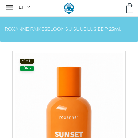

ROXANNE PÄIKESELOONGU SUUDLUS EDP 25ml.
25ML.
TÜRGI