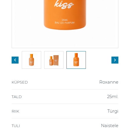


Roxanne
KÜPSED
25ml.
TALD
Türgi
RIIK
Naistele
TULI