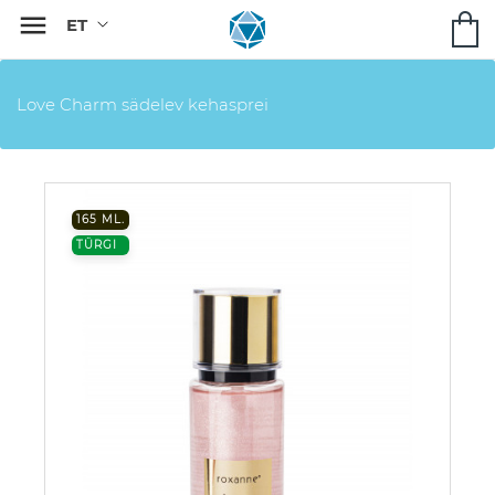

Love Charm sädelev kehasprei
165 ML.
TÜRGI