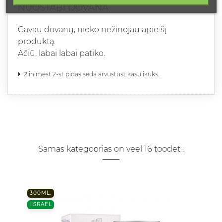
NUOSTABI DOVANA
Gavau dovanų, nieko nežinojau apie šį
produktą.
Ačiū, labai labai patiko.
2 inimest 2-st pidas seda arvustust kasulikuks.
Samas kategoorias on veel 16 toodet :
300ML.
IISRAEL