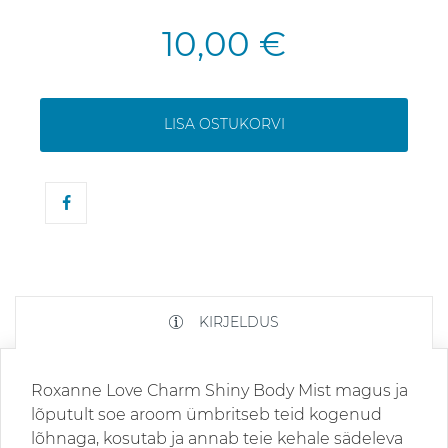
10,00 €
LISA OSTUKORVI
KIRJELDUS
Roxanne Love Charm Shiny Body Mist magus ja
lõputult soe aroom ümbritseb teid kogenud
lõhnaga, kosutab ja annab teie kehale sädeleva