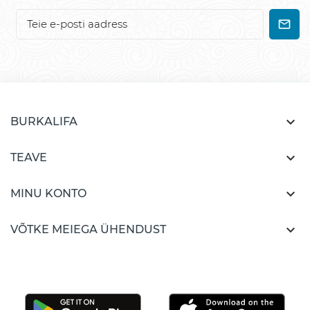

BURKALIFA

TEAVE

MINU KONTO

VÕTKE MEIEGA ÜHENDUST