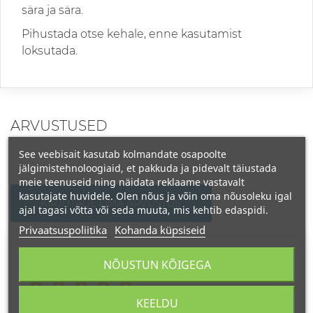
sära ja sära.
Pihustada otse kehale, enne kasutamist
loksutada.
ARVUSTUSED
See veebisait kasutab kolmandate osapoolte
jälgimistehnoloogiaid, et pakkuda ja pidevalt täiustada
meie teenuseid ning näidata reklaame vastavalt
kasutajate huvidele. Olen nõus ja võin oma nõusoleku igal
KIRJUTAGE OMA ARVUSTUS
ajal tagasi võtta või seda muuta, mis kehtib edaspidi.
Privaatsuspoliitika
Kohanda küpsiseid
Hinne
NÕUSTUN KÕIGEGA
LINA
KEELDU
2024-06-04