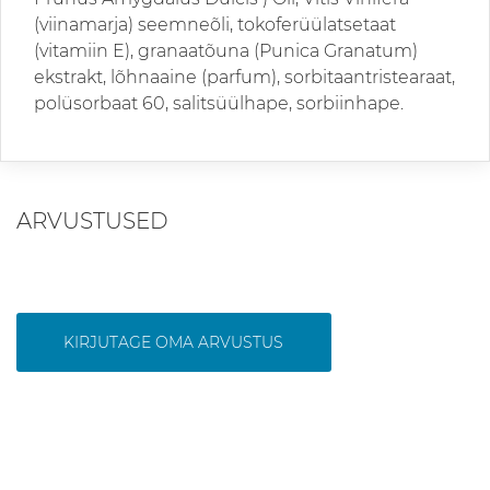
(viinamarja) seemneõli, tokoferüülatsetaat
(vitamiin E), granaatõuna (Punica Granatum)
ekstrakt, lõhnaaine (parfum), sorbitaantristearaat,
polüsorbaat 60, salitsüülhape, sorbiinhape.
ARVUSTUSED
KIRJUTAGE OMA ARVUSTUS