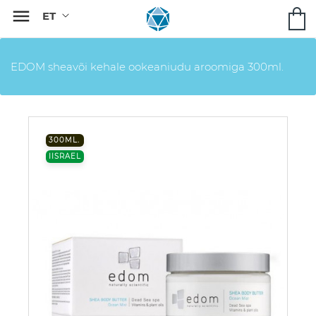

EDOM sheavõi kehale ookeaniudu aroomiga 300ml.
300ML.
IISRAEL