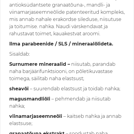
antioksüdantsete granaatõuna-, mandli- ja
viinamarjaseemneõlide patenteeritud kompleks,
mis annab nahale erakordse sileduse, niisutuse
ja toitumise. nahka. Naudi värskendavat ja
rahustavat toimet, kauakestvat aroomi.
Ilma parabeenide / SLS / mineraalõlideta.
Sisaldab:
Surnumere mineraalid –
niisutab, parandab
naha barjäärifunktsiooni, on põletikuvastase
toimega, säilitab naha elastsust;
sheavõi
– suurendab elastsust ja toidab nahka;
magusmandliõli
– pehmendab ja niisutab
nahka;
viinamarjaseemneõli
– kaitseb nahka ja annab
elastsuse;
granaatõuna ekstrakt
– soodustab naha