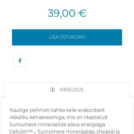
39,00 €
LISA OSTUKORVI
KIRJELDUS
Nautige pehmet nahka selle erakordselt
rikkaliku kehakreemiga, mis on rikastatud
Surnumere mineraalide elava energiaga
Cellvitin™ – Surnumere mineraalide, sheavõi ja