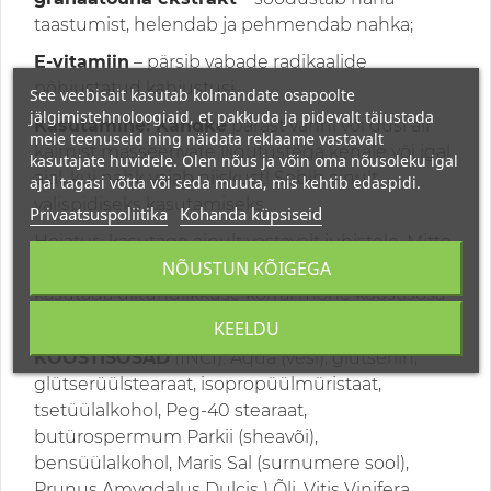
taastumist, helendab ja pehmendab nahka;
E-vitamiin
– pärsib vabade radikaalide
põhjustatud kahjustusi.
See veebisait kasutab kolmandate osapoolte
jälgimistehnoloogiaid, et pakkuda ja pidevalt täiustada
Kasutamine: Kandke
pärast vanni või duši all
meie teenuseid ning näidata reklaame vastavalt
käimist masseerivate liigutustega kehale või igal
kasutajate huvidele. Olen nõus ja võin oma nõusoleku igal
ajal, kui nahk vajab niiskust! Sobib ainult
ajal tagasi võtta või seda muuta, mis kehtib edaspidi.
välispidiseks kasutamiseks.
Privaatsuspoliitika
Kohanda küpsiseid
Hoiatus: kasutage ainult vastavalt juhistele. Mitte
NÕUSTUN KÕIGEGA
alla neelata. Vältida silma sattumist. Mitte
kasutada ülitundlikkuse korral mõne koostisosa
suhtes.
KEELDU
KOOSTISOSAD
(INCI): Aqua (vesi), glütseriin,
glütserüülstearaat, isopropüülmüristaat,
tsetüülalkohol, Peg-40 stearaat,
butürospermum Parkii (sheavõi),
bensüülalkohol, Maris Sal (surnumere sool),
Prunus Amygdalus Dulcis ) Õli, Vitis Vinifera