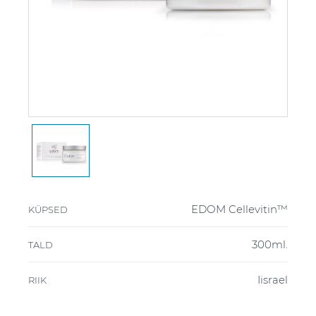
EDOM Cellevitin™
KÜPSED
300ml.
TALD
Iisrael
RIIK