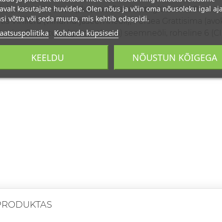
avalt kasutajate huvidele. Olen nõus ja võin oma nõusoleku igal aja
 Sal (surnumere sool), kaprüül/kaprika triglütseriid, Pru
si võtta või seda muuta, mis kehtib edaspidi.
Vitis Vinifera (viinamarjaseemneõli), Persea Grattisima (a
aatsuspoliitika
Kohanda küpsiseid
unica Granatum (granaatõuna) seemneõli, roheline 6 (CI 
KEELDU
NÕUSTUN KÕIGEGA
PRODUKTAS