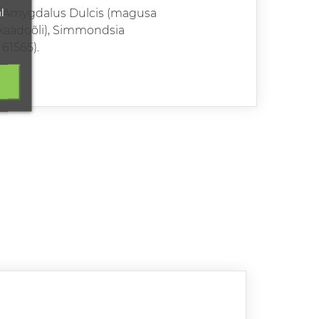
l
nus Amygdalus Dulcis (magusa
vokaadoõli), Simmondsia
61565).