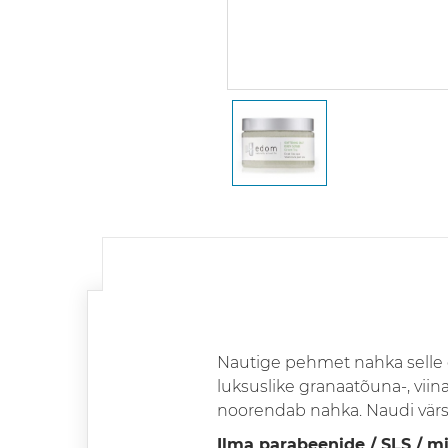
Nautige pehmet nahka selle e
luksuslike granaatõuna-, vii
noorendab nahka. Naudi värsk
Ilma parabeenide / SLS / mi