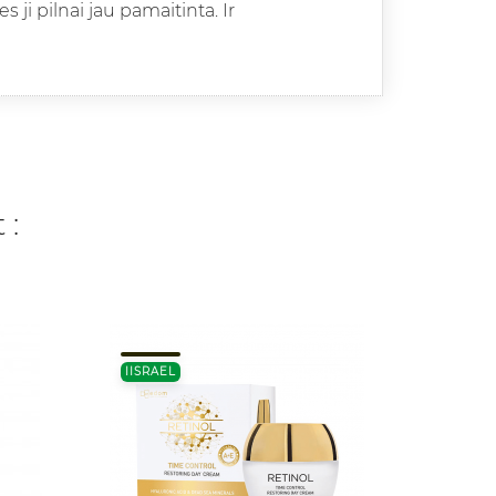
es ji pilnai jau pamaitinta. Ir
 :
15 ML
IISRAEL
ITAALI