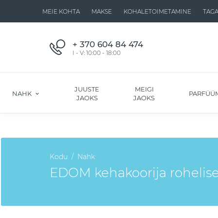
MEIE KOHTA
MAKSE
KOHALETOIMETAMINE
TAG
+ 370 604 84 474
I - V: 10:00 - 18:00
JUUSTE
MEIGI
NAHK
PARFÜÜ
JAOKS
JAOKS
Kodu
Nahk
EDOM kehakoorija rohelis