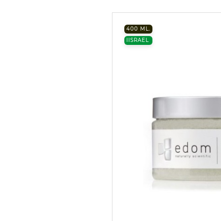
400 ML.
IISRAEL