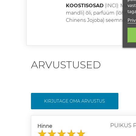
vast
KOOSTISOSAD
(INCI): Maris
taga
mandli) õli, parfüüm (lõhn), 
Priv
Chinens Jojoba) seemneõli, P
ARVUSTUSED
KIRJUTAGE OMA ARVUSTUS
PUIKUS 
Hinne