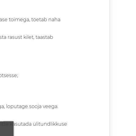
tase toimega, toetab naha
ta rasust kilet, taastab
otsesse;
a, loputage sooja veega.
 Mitte kasutada ülitundlikkuse