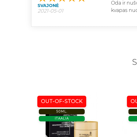
Oda ir nušve
SVAJONĖ
kvapas nu
2021-05-01
S
OUT-OF-STOCK
O
50ML.
ITAALIA