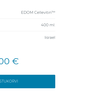
EDOM Cellevitin™
400 ml.
Iisrael
,00 €
OSTUKORVI