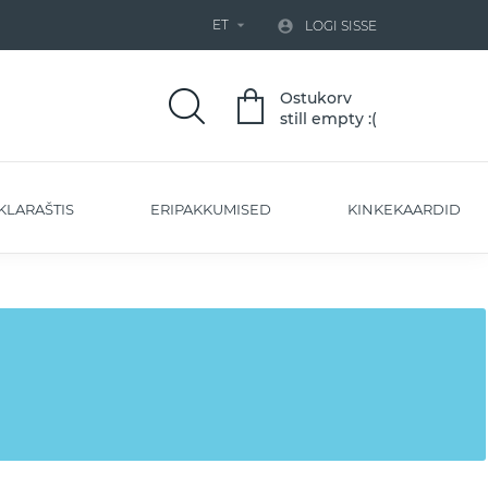
ET


LOGI SISSE
Ostukorv
still empty :(
KLARAŠTIS
ERIPAKKUMISED
KINKEKAARDID