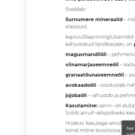
Sisaldab:
Surnumere mineraalid
– nii
elastsust;
kaprüül/kapriintriglütseriidid
kahjustatud lipiidbarjääri, on
magusmandliõli
– pehmenda
viinamarjaseemneõli
– kait
granaatõunaseemneõli
– so
avokaadoõli
- soodustab naha
jojobaõli
– rahustab ja pehm
Kasutamine:
vanni- või duši
Sobib ainult välispidiseks ka
Hoiatus: kasutage ainult vasta
See 
korral mõne koostisosa suhte
pakk