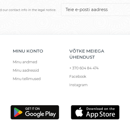
our contact info in the legal notice.
MINU KONTO
VÕTKE MEIEGA
ÜHENDUST
Minu andmed
+ 370 604 84 474
Minu aadressid
Facebook
Minu tellimused
Instagram