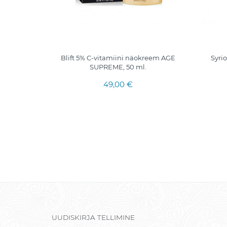
ooriv
Blift 5% C-vitamiini näokreem AGE
Syri
SUPREME, 50 ml.
49,00 €
UUDISKIRJA TELLIMINE