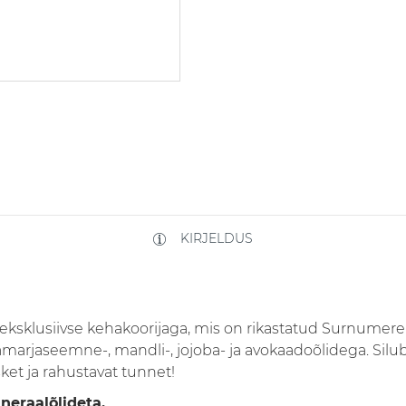
KIRJELDUS
ksklusiivse kehakoorijaga, mis on rikastatud Surnumere 
namarjaseemne-, mandli-, jojoba- ja avokaadoõlidega. Silu
et ja rahustavat tunnet!
neraalõlideta.