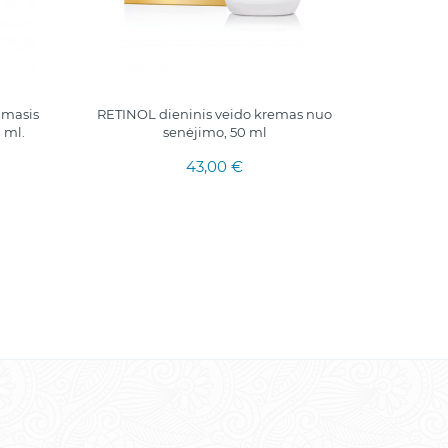
amasis
RETINOL dieninis veido kremas nuo
Syr
 ml.
senėjimo, 50 ml
silma
43,00 €