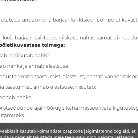
sutab, parandab naha barjäärifunktsiooni, on põletikuvas
 - loob barjääri, säilitades niiskuse nahas, samas ei moodus
põletikuvastase toimega;
b ja niisutab nahka;
seb nahka ja annab elastsuse;
odustab naha taastumist, elastsust, peatab vananemispr
 taastumist, annab elastsuse, niisutab;
endab nahka.
protseduuride ajal hõõruge keha masseerivate liigutusteg
sutamiseks.
valt juhistele. Mitte alla neelata. Vältida silma sattumist.
veebisait kasutab kolmandate osapoolte jälgimistehnoloogiaid, et
s.
uda ja pidevalt täiustada meie teenuseid ning näidata reklaame