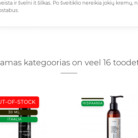
ista ir švelni it šilkas. Po šveitiklio nereikia jokių kremų, n
ostabus.
amas kategoorias on veel 16 toodet
UT-OF-STOCK
HISPAANIA
30 ML.
ITAALIA