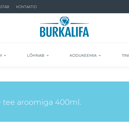
ASTAB
KONTAKTID
M
LÕHNAB
KODUKEEMIA
TIN
e tee aroomiga 400ml.