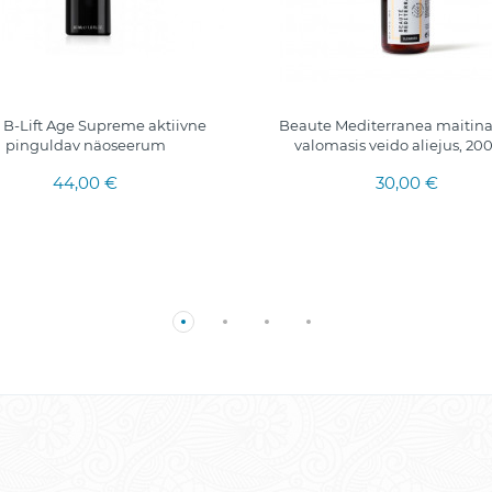
o B-Lift Age Supreme aktiivne
Beaute Mediterranea maitin
pinguldav näoseerum
valomasis veido aliejus, 200
44,00 €
30,00 €