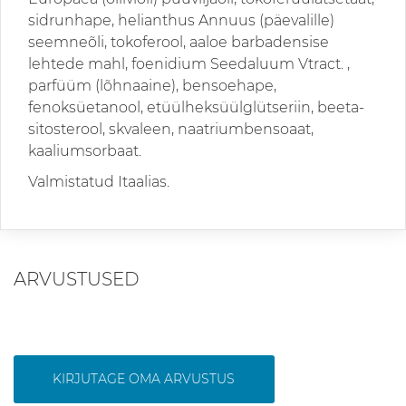
sidrunhape, helianthus Annuus (päevalille)
seemneõli, tokoferool, aaloe barbadensise
lehtede mahl, foenidium Seedaluum Vtract. ,
parfüüm (lõhnaaine), bensoehape,
fenoksüetanool, etüülheksüülglütseriin, beeta-
sitosterool, skvaleen, naatriumbensoaat,
kaaliumsorbaat.
Valmistatud Itaalias.
ARVUSTUSED
KIRJUTAGE OMA ARVUSTUS