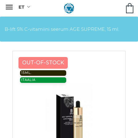

B-lift 5% C-vitamiini seerum AGE SUPREME, 15 ml.
OUT-OF-STOCK
15ML.
ITAALIA