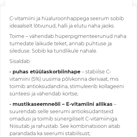
C-vitamiini ja hüaluroonhappega seerum sobib
ideaalselt lõtvunud, halli ja elutu naha jaoks.
Toime – vähendab hüperpigmenteerunud naha
tumedate laikude teket, annab puhtuse ja
sileduse. Sobib ka tundlikule nahale.
Sisaldab:
· puhas etüülaskorbiinhape
– stabiilse C-
vitamiini (5%) uusima põlvkonna derivaat, mis
toimib antioksüdandina, stimuleerib kollageeni
sünteesi ja vähendab kortse;
· mustikaseemneõli – E-vitamiini allikas
–
suurendab selle seerumi antioksüdantseid
omadusi ja toimib sünergiliselt C-vitamiiniga.
Niisutab ja rahustab. See kombinatsioon aitab
parandada ka seerumi stabiilsust;