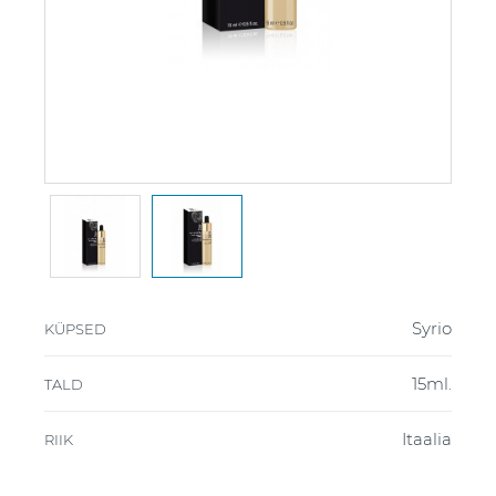
Syrio
KÜPSED
15ml.
TALD
Itaalia
RIIK