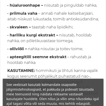
· hüaluroonhape –
niisutab ja pinguldab nahka;
· priimula vaha
– annab nahale kaitsebarjääri,
aitab niiskust lukustada, toimib antioksüdandina;
· skvaleen –
taastab naha lipiidkihi;
· hariliku kurgi ekstrakt –
niisutab, hooldab
nahka, on põletikuvastase toimega;
· oliiviõli –
nahka niisutav ja toitev toime;
· apteegitilli seemne ekstrakt
– rahustab ja
hooldab nahka.
KASUTAMINE:
hommikuti ja õhtuti kanna vajalik
kogus seerumit põhjalikult puhastatud näo-,
kaela- ja dekoltee nahale, koputa kergelt
See veebisait kasutab kolmandate osapoolte
sõrmeotstega, et kiirendada imendumist. Ei
jälgimistehnoloogiaid, et pakkuda ja pidevalt täiustada
silikooni ega vaseliini. Dermatoloogiliselt testitud.
meie teenuseid ning näidata reklaame vastavalt
kasutajate huvidele. Olen nõus ja võin oma nõusoleku igal
Toode sobib tundliku naha hooldamiseks.
ajal tagasi võtta või seda muuta, mis kehtib edaspidi.
Testitud nikli, kroomi, kolbaadi, arseeni,