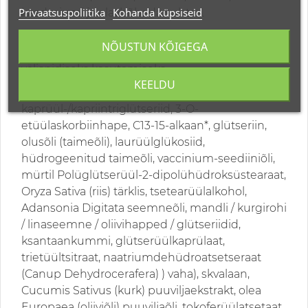
Privaatsuspoliitika
Kohanda küpsiseid
kaadmiumi ja elavhõbeda suhtes.
HOIATUS: Vältige silma sattumist. Hoida eemal
NÕUSTUN KÕIGEGA
kuumusest, lastele kättesaamatus kohas. Ainult
välispidiseks kasutamiseks.
KEELDU
KOOSTISOSAD
(INCI): vesi (vesi),
kaprüül-/kapriintriglütseriid, 3-O-
etüülaskorbiinhape, C13-15-alkaan*, glütseriin,
olusõli (taimeõli), laurüülglükosiid,
hüdrogeenitud taimeõli, vaccinium-seediiniõli,
mürtil Polüglütserüül-2-dipolühüdroksüstearaat,
Oryza Sativa (riis) tärklis, tsetearüülalkohol,
Adansonia Digitata seemneõli, mandli / kurgirohi
/ linaseemne / oliivihapped / glütseriidid,
ksantaankummi, glütserüülkaprülaat,
trietüültsitraat, naatriumdehüdroatsetseraat
(Canup Dehydrocerafera) ) vaha), skvalaan,
Cucumis Sativus (kurk) puuviljaekstrakt, olea
Europaea (oliiviõli) puuviljaõli, tokoferüülatsetaat,