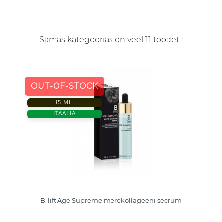
Samas kategoorias on veel 11 toodet :
OUT-OF-STOCK
15 ML.
ITAALIA
B-lift Age Supreme merekollageeni seerum