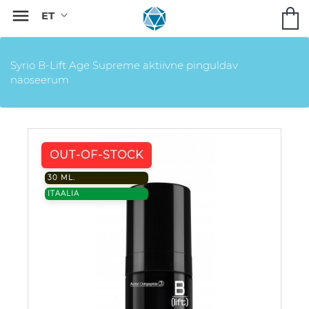

Syrio B-Lift Age Supreme aktiivne pinguldav
näoseerum
OUT-OF-STOCK
30 ML.
ITAALIA