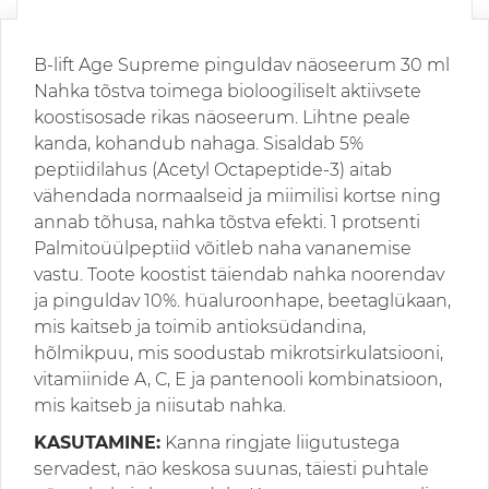
B-lift Age Supreme pinguldav näoseerum 30 ml
Nahka tõstva toimega bioloogiliselt aktiivsete
koostisosade rikas näoseerum. Lihtne peale
kanda, kohandub nahaga. Sisaldab 5%
peptiidilahus (Acetyl Octapeptide-3) aitab
vähendada normaalseid ja miimilisi kortse ning
annab tõhusa, nahka tõstva efekti. 1 protsenti
Palmitoüülpeptiid võitleb naha vananemise
vastu. Toote koostist täiendab nahka noorendav
ja pinguldav 10%. hüaluroonhape, beetaglükaan,
mis kaitseb ja toimib antioksüdandina,
hõlmikpuu, mis soodustab mikrotsirkulatsiooni,
vitamiinide A, C, E ja pantenooli kombinatsioon,
mis kaitseb ja niisutab nahka.
KASUTAMINE:
Kanna ringjate liigutustega
servadest, näo keskosa suunas, täiesti puhtale