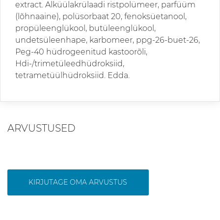
extract. Alküülakrülaadi ristpolümeer, parfüüm
(lõhnaaine), polüsorbaat 20, fenoksüetanool,
propüleenglükool, butüleenglükool,
undetsüleenhape, karbomeer, ppg-26-buet-26,
Peg-40 hüdrogeenitud kastoorõli,
Hdi-/trimetüleedhüdroksiid,
tetrametüülhüdroksiid. Edda.
ARVUSTUSED
KIRJUTAGE OMA ARVUSTUS