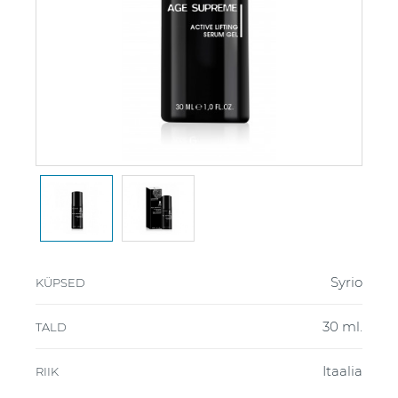
Syrio
KÜPSED
30 ml.
TALD
Itaalia
RIIK