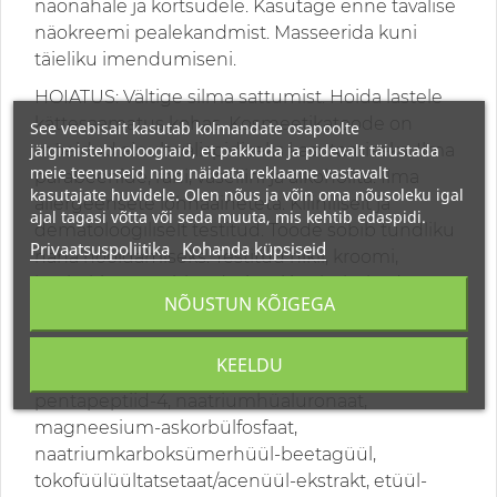
näonahale ja kortsudele. Kasutage enne tavalise
näokreemi pealekandmist. Masseerida kuni
täieliku imendumiseni.
HOIATUS: Vältige silma sattumist. Hoida lastele
kättesaamatus kohas. Kosmeetikatoode on
See veebisait kasutab kolmandate osapoolte
jälgimistehnoloogiaid, et pakkuda ja pidevalt täiustada
mõeldud ainult välispidiseks kasutamiseks. Ilma
meie teenuseid ning näidata reklaame vastavalt
parabeenide, räni, vaseliini ja alkoholita. Ilma
kasutajate huvidele. Olen nõus ja võin oma nõusoleku igal
allergeensete lõhnaaineteta. Kliiniliselt ja
ajal tagasi võtta või seda muuta, mis kehtib edaspidi.
dematoloogiliselt testitud. Toode sobib tundliku
Privaatsuspoliitika
Kohanda küpsiseid
naha hooldamiseks. Testitud nikli, kroomi,
koobalti, arseeni, kaadmiumi ja elavhõbeda
NÕUSTUN KÕIGEGA
suhtes.
Koostisosad
(Inci): Aqua (vesi), glütseriin,
KEELDU
atsetüül-oktapeptiid-3, palmitoüül-
pentapeptiid-4, naatriumhüaluronaat,
magneesium-askorbülfosfaat,
naatriumkarboksümerhüül-beetagüül,
tokofüülüültatsetaat/acenüül-ekstrakt, etüül-