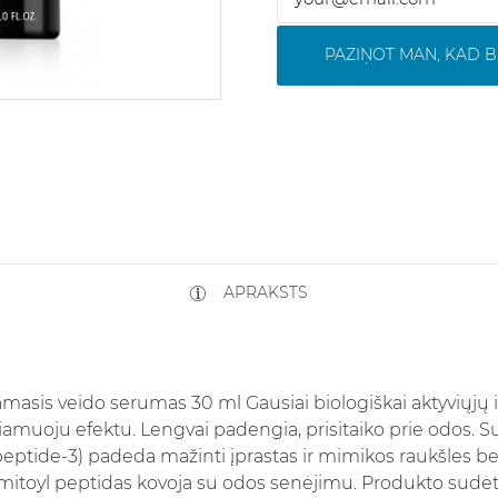
PAZIŅOT MAN, KAD B
APRAKSTS
masis veido serumas 30 ml Gausiai biologiškai aktyviųjų 
muoju efektu. Lengvai padengia, prisitaiko prie odos. Su
peptide-3) padeda mažinti įprastas ir mimikos raukšles be
almitoyl peptidas kovoja su odos senėjimu. Produkto sudėt