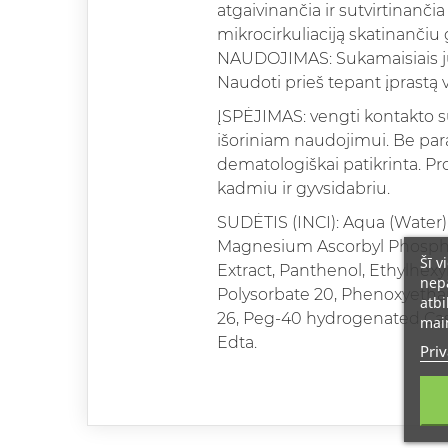
atgaivinančia ir sutvirtinanči
mikrocirkuliaciją skatinančiu
NAUDOJIMAS: Sukamaisiais judes
Naudoti prieš tepant įprastą v
ĮSPĖJIMAS: vengti kontakto su
išoriniam naudojimui. Be parabe
dematologiškai patikrinta. Pr
kadmiu ir gyvsidabriu.
SUDĖTIS (INCI): Aqua (Water)
Magnesium Ascorbyl Phosphat
Šī v
Extract, Panthenol, Ethylhexy
nepā
Polysorbate 20, Phenoxyethan
atbi
26, Peg-40 hydrogenated Cas
main
Edta.
Priv