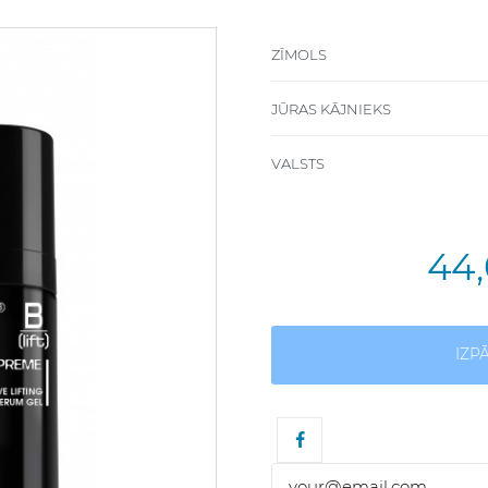
ZĪMOLS
JŪRAS KĀJNIEKS
VALSTS
44
IZP