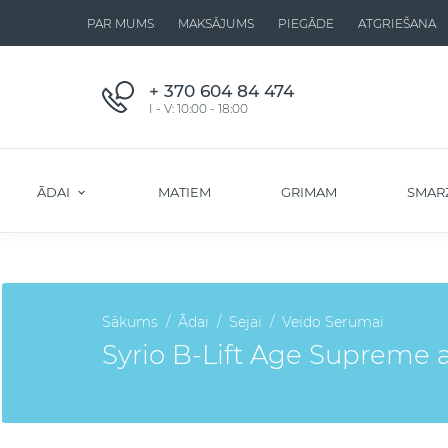
PAR MUMS
MAKSĀJUMS
PIEGĀDE
ATGRIEŠANA
+ 370 604 84 474
I - V: 10:00 - 18:00
ĀDAI
MATIEM
GRIMAM
SMAR
Sākums
Ādai
Sejai
Veido Serumai
Syrio B-Lift Age Supreme ak