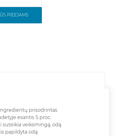
ŪS PIEEJAMS
ingredientų prisodrintas
dėtyje esantis 5 proc.
i suteikia veiksmingą, odą
is papildyta odą