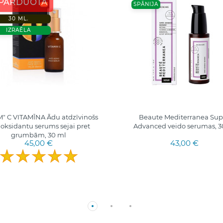
ŠPARDUOTA
SPĀNIJA
30 ML.
IZRAĒLA
" C VITAMĪNA Ādu atdzīvinošs
Beaute Mediterranea Sup
ioksidantu serums sejai pret
Advanced veido serumas, 
grumbām, 30 ml
45,00 €
43,00 €