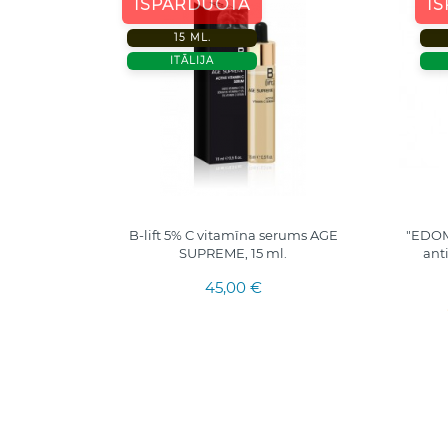
IŠPARDUOTA
I
15 ML.
ITĀLIJA
 su
B-lift 5% C vitamīna serums AGE
"EDOM
u 30ml.
SUPREME, 15 ml.
ant
45,00 €