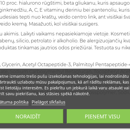
a 10 proc. hialurono rūgštimi, beta gliukanu, kuris apsaugo 
 ginkmedžiu, A, C, E vitaminų deriniu bei pantenoliu, kuri
iais tepti nuo kraštų, veido centro link, ant visiškai švar
eido kremą. Masažuoti, kol visiškai susigers.
 akimis. Laikyti vaikams nepasiekiamoje vietoje. Kosmeti
nų, silicio, petrolato ir alkoholio. Be alergizuojančių kvapi
oduktas tinkamas jautrios odos priežiūrai. Testuota su nik
, Glycerin, Acetyl Octapeptide-3, Palmitoyl Pentapeptide
e, Sodium Carboxymerhyl Betaglucan, Tocopheryl Aceta
ietne izmanto trešo pušu izsekošanas tehnoloģijas, lai nodrošinātu
lglycerin, Acrylates/C10-30 Alkyl Acrylate Crosspolymer, P
rtraukti uzlabotu mūsu pakalpojumus, kā arī rādītu reklāmas, kas
ol, Propylene Glycol, Butylene Glycol, Undecylenic Acid
lst lietotāju interesēm. Es piekrītu un jebkurā laikā varu atsaukt vai
tor Oil, Hdi/Trimethylol Hexyllactone Crosspolymer, Sod
īt savu piekrišanu, kas stāsies spēkā nākotnē.
ātuma politika
Pielāgot sīkfailus
NORAIDĪT
PIEŅEMT VISU