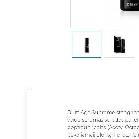
B–lift Age Supreme stangrina
veido serumas su odos pakelia
peptidų tirpalas (Acetyl Octa
pakeliamąjį efektą. 1 proc. P