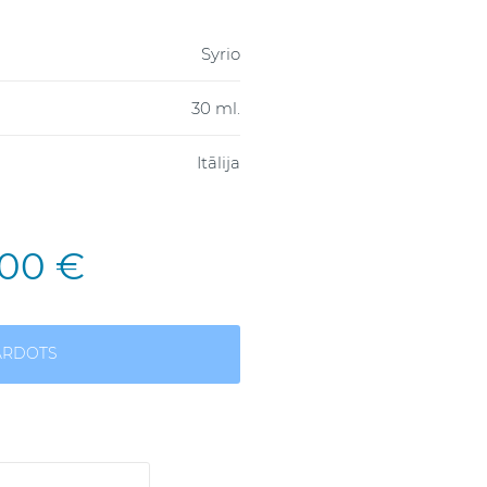
Syrio
30 ml.
Itālija
,00 €
ĀRDOTS