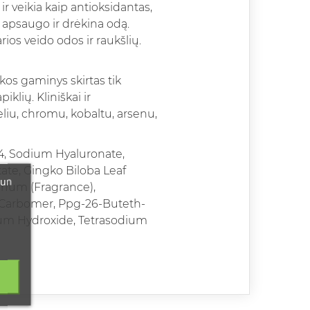
ir veikia kaip antioksidantas,
s apsaugo ir drėkina odą.
ios veido odos ir raukšlių.
kos gaminys skirtas tik
klių. Kliniškai ir
eliu, chromu, kobaltu, arsenu,
-4, Sodium Hyaluronate,
te, Gingko Biloba Leaf
 un
arfum (Fragrance),
, Carbomer, Ppg-26-Buteth-
ium Hydroxide, Tetrasodium