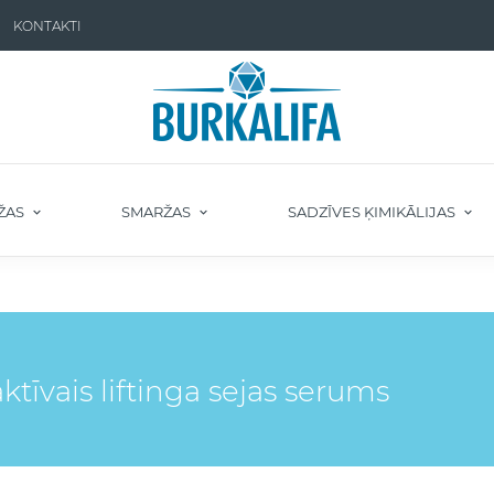
KONTAKTI
ŽAS
SMARŽAS
SADZĪVES ĶIMIKĀLIJAS
tīvais liftinga sejas serums