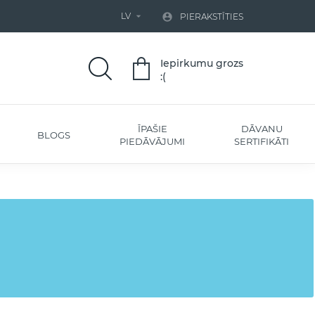
LV


PIERAKSTĪTIES
Iepirkumu grozs
:(
ĪPAŠIE
DĀVANU
BLOGS
PIEDĀVĀJUMI
SERTIFIKĀTI