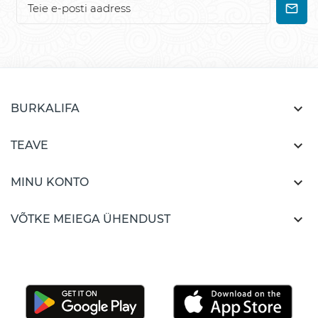

BURKALIFA

TEAVE

MINU KONTO

VÕTKE MEIEGA ÜHENDUST