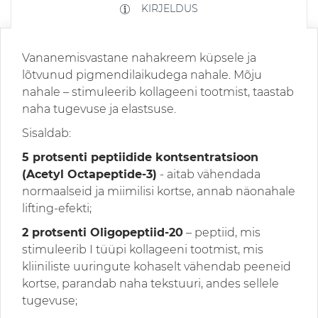
KIRJELDUS
Vananemisvastane nahakreem küpsele ja
lõtvunud pigmendilaikudega nahale. Mõju
nahale – stimuleerib kollageeni tootmist, taastab
naha tugevuse ja elastsuse.
Sisaldab:
5 protsenti peptiidide kontsentratsioon
(Acetyl Octapeptide-3)
- aitab vähendada
normaalseid ja miimilisi kortse, annab näonahale
lifting-efekti;
2 protsenti Oligopeptiid-20
– peptiid, mis
stimuleerib I tüüpi kollageeni tootmist, mis
kliiniliste uuringute kohaselt vähendab peeneid
kortse, parandab naha tekstuuri, andes sellele
tugevuse;