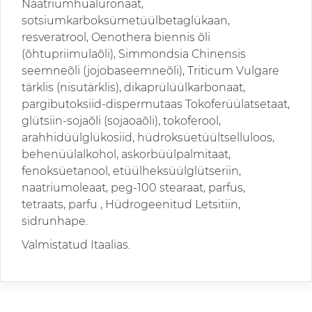
Naatriumhüaluronaat,
sotsiumkarboksümetüülbetaglükaan,
resveratrool, Oenothera biennis õli
(õhtupriimulaõli), Simmondsia Chinensis
seemneõli (jojobaseemneõli), Triticum Vulgare
tärklis (nisutärklis), dikaprülüülkarbonaat,
pargibutoksiid-dispermutaas Tokoferüülatsetaat,
glütsiin-sojaõli (sojaoaõli), tokoferool,
arahhidüülglükosiid, hüdroksüetüültselluloos,
behenüülalkohol, askorbüülpalmitaat,
fenoksüetanool, etüülheksüülglütseriin,
naatriumoleaat, peg-100 stearaat, parfus,
tetraats, parfu , Hüdrogeenitud Letsitiin,
sidrunhape.
Valmistatud Itaalias.