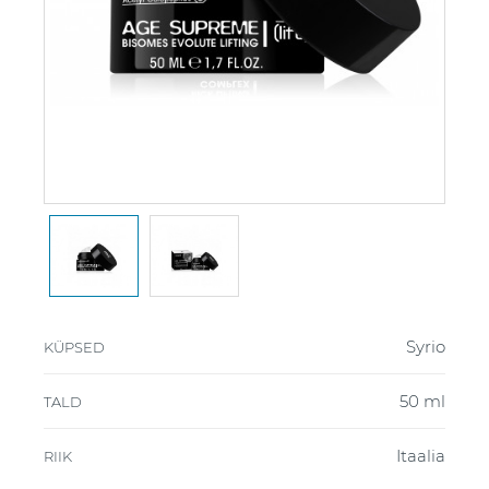
Syrio
KÜPSED
50 ml
TALD
Itaalia
RIIK