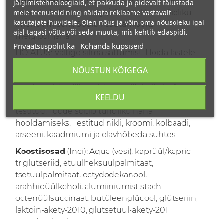
KASUTAMINE:
masseerige kreem puhtale
jälgimistehnoloogiaid, et pakkuda ja pidevalt täiustada
meie teenuseid ning näidata reklaame vastavalt
näonahale hommikul ja/või õhtul kuni täieliku
kasutajate huvidele. Olen nõus ja võin oma nõusoleku igal
imendumiseni. Sobib kasutamiseks
ajal tagasi võtta või seda muuta, mis kehtib edaspidi.
meigipõhjana.
Privaatsuspoliitika
Kohanda küpsiseid
HOIATUS: Vältige silma sattumist. Hoida lastele
kättesaamatus kohas. Kosmeetikatoode on
NÕUSTUN KÕIGEGA
mõeldud ainult välispidiseks kasutamiseks. Ilma
parabeenide, silikoonide, vaseliini, alkoholi,
KEELDU
allergeenide ja lõhnaaineteta. Dermatoloogiliselt
testitud. Toode sobib tundliku naha
hooldamiseks. Testitud nikli, kroomi, kolbaadi,
arseeni, kaadmiumi ja elavhõbeda suhtes.
Koostisosad
(Inci): Aqua (vesi), kaprüül/kapric
triglütseriid, etüülheksüülpalmitaat,
tsetüülpalmitaat, octydodekanool,
arahhidüülkoholi, alumiiniumist stach
octenüülsuccinaat, butüleenglücool, glütseriin,
laktoin-akety-2010, glütsetüül-akety-201