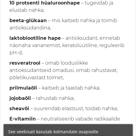
10 protsenti hüaluroonhape
– tugevdab ja
elustab nahka;
beeta-glükaan
– mis kaitseb nahka ja toimib
antioksüdandina,
laktobiootiline hape
– antioksüdant, ennetab
näonaha vananemist, keratolüütiline, reguleerib
pH-d;
resveratrool
– omab looduslikke
antioksüdantseid omadusi, omab rahustavat,
põletikuvastast toimet;
priimulaõli
– kaitseb ja taastab nahka;
jojobaõli
– rahustab nahka;
sheavõi
– suurendab elastsust, toidab nahka;
E-vitamiin
– neutraliseerib vabade radikaalide
mõju.
See veebisait kasutab kolmandate osapoolte