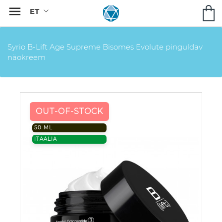

Syrio B-Lift Age Supreme Bisomes Evolute pinguldav
näokreem
OUT-OF-STOCK
50 ML
ITAALIA