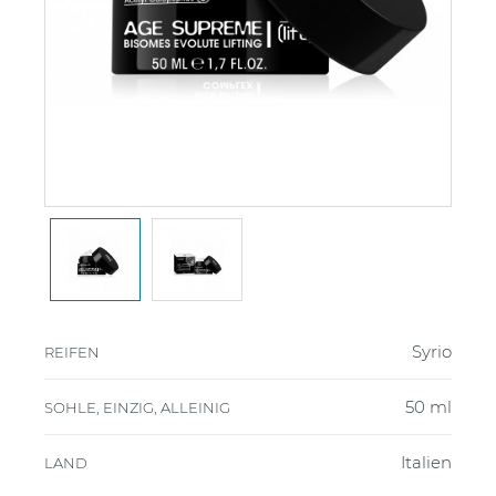
Syrio
REIFEN
50 ml
SOHLE, EINZIG, ALLEINIG
Italien
LAND