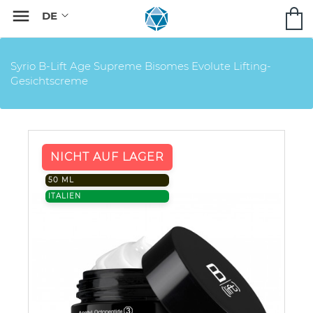

Syrio B-Lift Age Supreme Bisomes Evolute Lifting-
Gesichtscreme
NICHT AUF LAGER
50 ML
ITALIEN