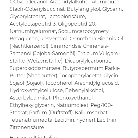
OCtydodecanol, Arachidylalkohol, Aluminium-
Stach-Octenylsuccinat, Butylenglykol, Glycerin,
Glycerylstearat, Lactobionsäure,
Acetyloctapeptid-3, Oligopeptid-20,
Natriumhyaluronat, Sociumcarboxymetyl
Betaglucan, Resveratrol, Oenothera Biennis-Öl
(Nachtkerzenöl), Simmondsia Chinensis-
Samenöl (Jojoba-Samenöl), Triticum Vulgare-
Stärke (Weizenstärke), Dicaprylylcarbonat,
Superoxiddismutase, Butyrospermum Parkii-
Butter (Sheabutter), Tocopherylacetat, Glycin-
Sojaöl (Sojaöl), Tocopherol, Arachidylglucosid,
Hydroxyethylcellulose, Behenylalkohol,
Ascorbylpalmitat, Phenoxyethanol,
Ethylhexylglycerin, Natriumoleat, Peg-100-
Stearat, Parfum (Duftstoff), Kaliumsorbat,
Tetranatriumedta, Lecithin, hydriert Lecithin,
Zitronensäure.
Hergestellt in Italien.