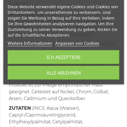
Radikale.
Diese Website verwendet eigene Cookies und Cookies von
Drittanbietern, um unsereDienste zu verbessern. Und
ANWENDUNG:
Massieren Sie die Creme
zeigen Sie Werbung in Bezug auf Ihre Vorlieben, indem
morgens und/oder abends in die gereinigte
Sie Ihre Gewohnheiten analysieren navigation. Um Ihre
Gesichtshaut ein, bis sie vollständig eingezogen
Zustimmung zu seiner Verwendung zu geben, klicken Sie
ist. Geeignet als Make-up-Grundlage.
auf die Schaltfläche Akzeptieren.
Weitere Informationen
Anpassen von Cookies
WARNUNG: Kontakt mit den Augen vermeiden.
Außerhalb der Reichweite von Kindern
ICH AKZEPTIERE
aufbewahren. Das Kosmetikprodukt ist nur zur
äußerlichen Anwendung bestimmt. Ohne
Parabene, Silikone, Vaseline, Alkohol, Allergene
ALLE ABLEHNEN
und Duftstoffe. Dermatologisch getestet. Das
Produkt ist zur Pflege empfindlicher Haut
geeignet. Getestet auf Nickel, Chrom, Colbat,
Arsen, Cadmium und Quecksilber.
ZUTATEN
(INCI): Aqua (Wasser),
Capryl-/Caprinsäuretriglycerid,
Ethylhexylpalmitat, Cetylpalmitat,