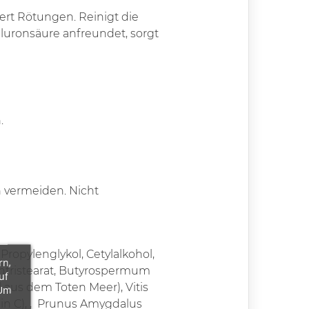
iert Rötungen. Reinigt die
yaluronsäure anfreundet, sorgt
.
 vermeiden. Nicht
 Propylenglykol, Cetylalkohol,
rn,
antristearat, Butyrospermum
uf
al aus dem Toten Meer), Vitis
 Um
n C), ,
Prunus Amygdalus