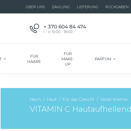
ÜBER UNS
ZAHLUNG
LIEFERUNG
RÜCKGABEN
+ 370 604 84 474
I - V: 10:00 - 18:00
FÜR
FÜR
T
MAKE-
PARFÜM
HAARE
UP
Heim
Haut
Für das Gesicht
Veido Kremai
VITAMIN C Hautaufhellende