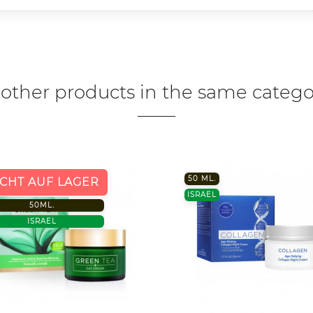
 other products in the same catego
50 ML.
ICHT AUF LAGER
ISRAEL
50ML.
ISRAEL