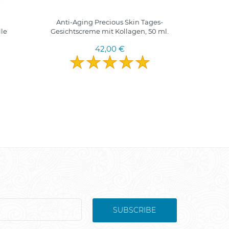
Anti-Aging Precious Skin Tages-
Blift-Ge
lle
Gesichtscreme mit Kollagen, 50 ml.
SUPRE
42,00 €
SUBSCRIBE