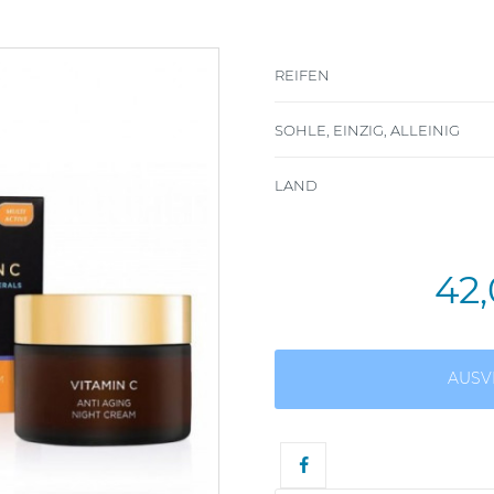
REIFEN
SOHLE, EINZIG, ALLEINIG
LAND
42
AUSV