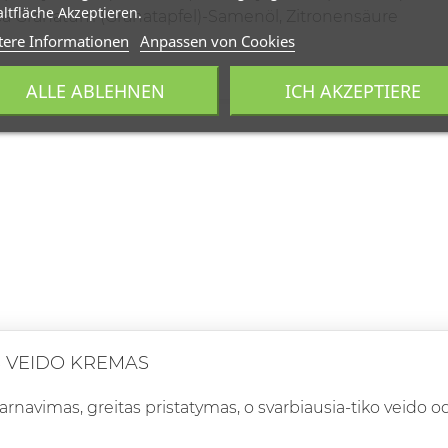
ltfläche Akzeptieren.
ca Granatum (Granatapfel)-Samenöl, Zitronensäure
tere Informationen
Anpassen von Cookies
ALLE ABLEHNEN
ICH AKZEPTIERE
S VEIDO KREMAS
rnavimas, greitas pristatymas, o svarbiausia-tiko veido oda