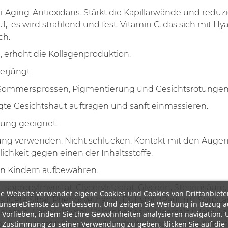
i-Aging-Antioxidans. Stärkt die Kapillarwände und reduz
f,
es wird strahlend und fest. Vitamin C, das sich mit H
ch.
 erhöht die Kollagenproduktion.
erjüngt.
 Sommersprossen, Pigmentierung und Gesichtsrötungen
gte Gesichtshaut auftragen und sanft einmassieren.
ung geeignet.
g verwenden. Nicht schlucken. Kontakt mit den Augen
hkeit gegen einen der Inhaltsstoffe.
on Kindern aufbewahren.
Isopropylmyristat, Glycerylstearat, Glycerin, Stearinsäure,
e Website verwendet eigene Cookies und Cookies von Drittanbiete
(Cera Slba), Phenoxyethanol, Duftstoff (Parfum), Sorbit
unsereDienste zu verbessern. Und zeigen Sie Werbung in Bezug a
anolamin, Caprylylglycol, Chlorphenesin, Meersalz (Maris S
 Vorlieben, indem Sie Ihre Gewohnheiten analysieren navigation.
 Zustimmung zu seiner Verwendung zu geben, klicken Sie auf die
pherylacetat (Vitamin E), Ascorbyltetraisopalmitat (Vitami