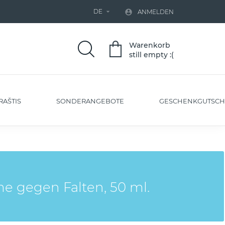
DE


ANMELDEN
Warenkorb
still empty :(
RAŠTIS
SONDERANGEBOTE
GESCHENKGUTSCH
e gegen Falten, 50 ml.