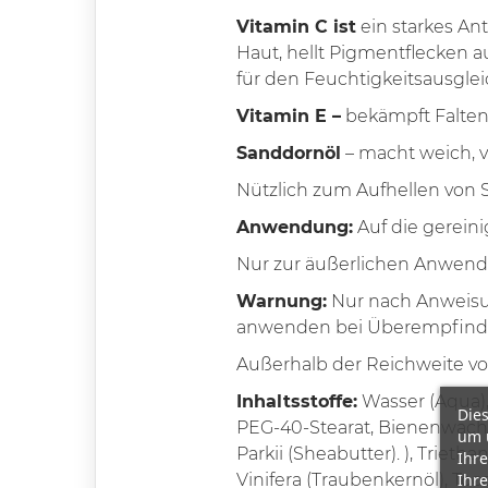
Vitamin C ist
ein starkes Ant
Haut, hellt Pigmentflecken au
für den Feuchtigkeitsausglei
Vitamin E –
bekämpft Falten,
Sanddornöl
– macht weich, v
Nützlich zum Aufhellen von
Anwendung:
Auf die gereini
Nur zur äußerlichen Anwend
Warnung:
Nur nach Anweisun
anwenden bei Überempfindlic
Außerhalb der Reichweite v
Inhaltsstoffe:
Wasser (Aqua), 
Dies
PEG-40-Stearat, Bienenwachs 
um 
Parkii (Sheabutter). ), Trieth
Ihre
Ihre
Vinifera (Traubenkernöl), Toco