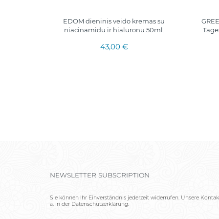
htscreme
EDOM dieninis veido kremas su
GREEN
l.
niacinamidu ir hialuronu 50ml.
Tage
43,00 €
NEWSLETTER SUBSCRIPTION
Sie können Ihr Einverständnis jederzeit widerrufen. Unsere Kontak
a. in der Datenschutzerklärung.