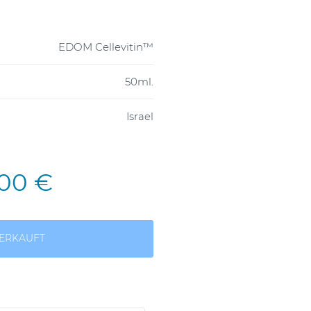
EDOM Cellevitin™
50ml.
Israel
,00 €
ERKAUFT