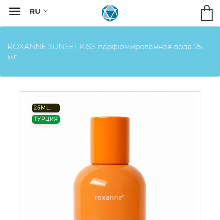

ROXANNE SUNSET KISS парфюмированная вода 25
мл.
25ML.
ТУРЦИЯ