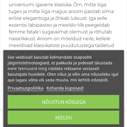
universumi igavene klassika. Õrn, mitte liiga
tugev ja mitte liiga magus aroom paistab silma
erilise elegantsiga ja õhkab luksust. Iga selle
essentsi läbipaistev ja meeldiv tilk peegeldab
femme fatale'i sügavaimat olemust ja rõhutab
naiselikkust. Aroom on mõeldud neile, kellele
meeldivad klassikaliste puudutustega täidetud
lõhnad. See on rahuliku, enesekindla,
See veebisait kasutab kolmandate osapoolte
kaasasündinud elegantsi ja stiilse naise atribuut.
jälgimistehnoloogiaid, et pakkuda ja pidevalt täiustada
meie teenuseid ning näidata reklaame vastavalt
Tipunoodid:
pirn, litši, vürtsid, bergamot
kasutajate huvidele. Olen nõus ja võin oma nõusoleku igal
Keskmised noodid:
safran, viiruk, roos,
ajal tagasi võtta või seda muuta, mis kehtib edaspidi.
maikelluke
Privaatsuspoliitika
Kohanda küpsiseid
Põhinoodid:
ambra, vanill, muskus
NÕUSTUN KÕIGEGA
KEELDU
ARVUSTUSED