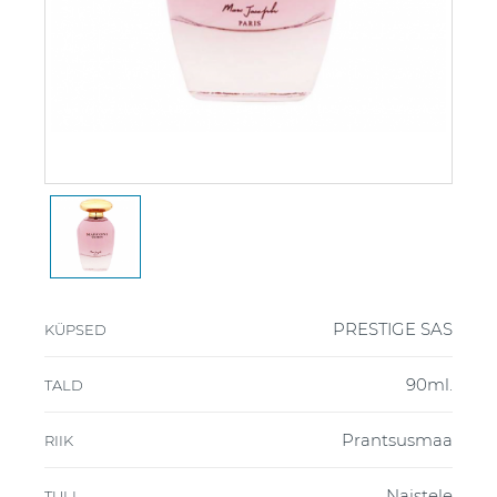
PRESTIGE SAS
KÜPSED
90ml.
TALD
Prantsusmaa
RIIK
Naistele
TULI