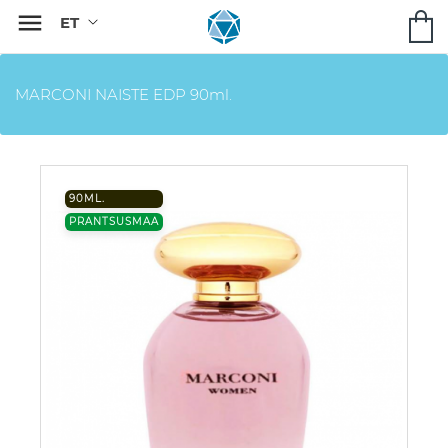

MARCONI NAISTE EDP 90ml.
90ML.
PRANTSUSMAA