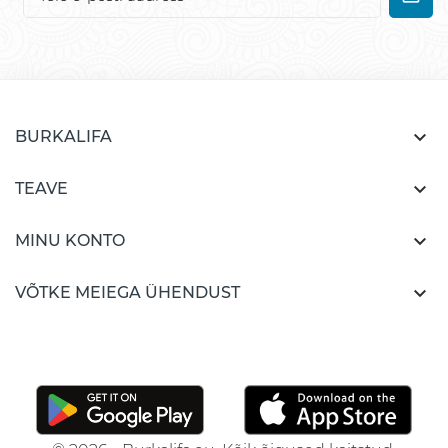

BURKALIFA

TEAVE

MINU KONTO

VÕTKE MEIEGA ÜHENDUST