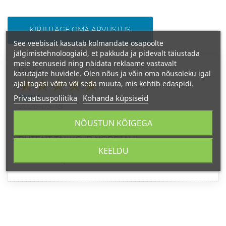
KIRJUTAGE OMA ARVUSTUS
See veebisait kasutab kolmandate osapoolte
jälgimistehnoloogiaid, et pakkuda ja pidevalt täiustada
meie teenuseid ning näidata reklaame vastavalt
Hinne
kasutajate huvidele. Olen nõus ja võin oma nõusoleku igal
ajal tagasi võtta või seda muuta, mis kehtib edaspidi.
ALINA
Privaatsuspoliitika
Kohanda küpsiseid
2026-05-18
NEREALUS KVAPAS!
NÕUSTUN KÕIGEGA
BŪTENT TAI, KO IR NORĖJAU!
KEELDU
1 inimest 1-st pidas seda arvustust kasulikuks.