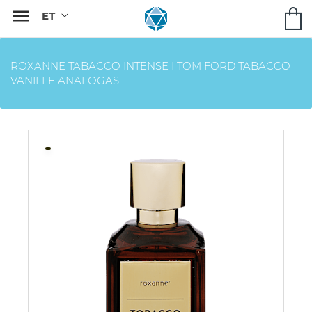

ROXANNE TABACCO INTENSE I TOM FORD TABACCO
VANILLE ANALOGAS