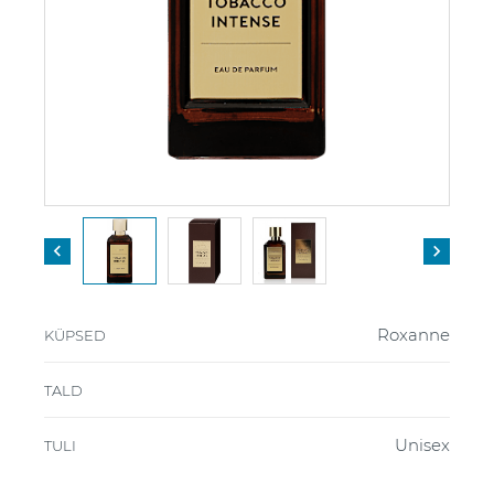


Roxanne
KÜPSED
TALD
Unisex
TULI