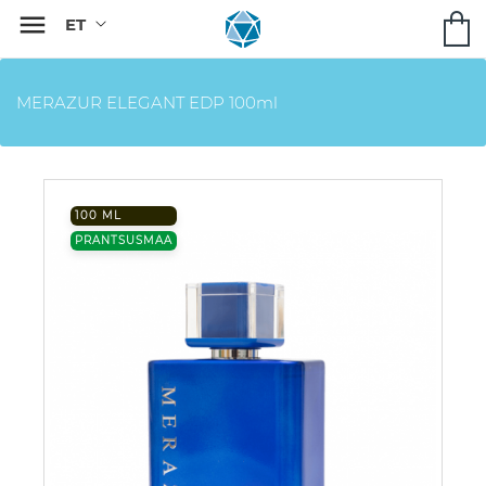

MERAZUR ELEGANT EDP 100ml
100 ML
PRANTSUSMAA