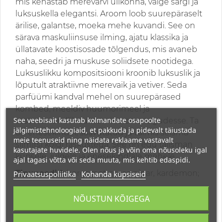
mis kehastab merevärvi ülikonna, valge särgi ja
luksuskella elegantsi. Aroom loob suurepäraselt
ärilise, galantse, moeka mehe kuvandi. See on
särava maskuliinsuse ilming, ajatu klassika ja
üllatavate koostisosade tõlgendus, mis avaneb
naha, seedri ja muskuse soliidsete nootidega.
Luksuslikku kompositsiooni kroonib luksuslik ja
lõputult atraktiivne merevaik ja vetiver. Seda
parfüümi kandval mehel on suurepärased
kombed, meeldiv huumorimeel ja
See veebisait kasutab kolmandate osapoolte
vastutustundlik suhtumine oma tegudesse. Ta
jälgimistehnoloogiaid, et pakkuda ja pidevalt täiustada
on enesekindel, saavutatud ja valmis seisma
meie teenuseid ning näidata reklaame vastavalt
silmitsi kõigi raskustega. See on edu talisman
kasutajate huvidele. Olen nõus ja võin oma nõusoleku igal
küpsele, julgele ja enesekindlale mehele.
ajal tagasi võtta või seda muuta, mis kehtib edaspidi.
Tipunoodid:
bergamot, roosa pipar, kardemon;
Privaatsuspoliitika
Kohanda küpsiseid
Kesknoodid:
nahk, neitsi seeder, guajaki puit;
NÕUSTUN KÕIGEGA
Põhinoodid:
ambra, muskus, vetiver