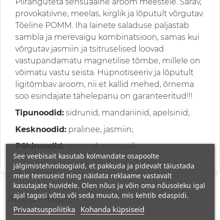
Piiranguteta sensuaalne aroom meestele. Särav,
provokatiivne, meelas, kirglik ja lõputult võrgutav.
Tõeline POMM. Iha lainete saladuse paljastab
sambla ja merevaigu kombinatsioon, samas kui
võrgutav jasmiin ja tsitruselised loovad
vastupandamatu magnetilise tõmbe, millele on
võimatu vastu seista. Hüpnotiseeriv ja lõputult
ligitõmbav aroom, nii et kallid mehed, õrnema
soo esindajate tähelepanu on garanteeritud!!!
Tipunoodid:
sidrunid, mandariinid, apelsinid;
Kesknoodid:
pralinee, jasmiin;
Põhinoodid:
sammal, merevaik
See veebisait kasutab kolmandate osapoolte
jälgimistehnoloogiaid, et pakkuda ja pidevalt täiustada
meie teenuseid ning näidata reklaame vastavalt
kasutajate huvidele. Olen nõus ja võin oma nõusoleku igal
ajal tagasi võtta või seda muuta, mis kehtib edaspidi.
ARVUSTUSED
Privaatsuspoliitika
Kohanda küpsiseid