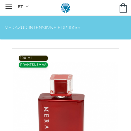

MERAZUR INTENSIIVNE EDP 100ml
100 ML
PRANTSUSMAA