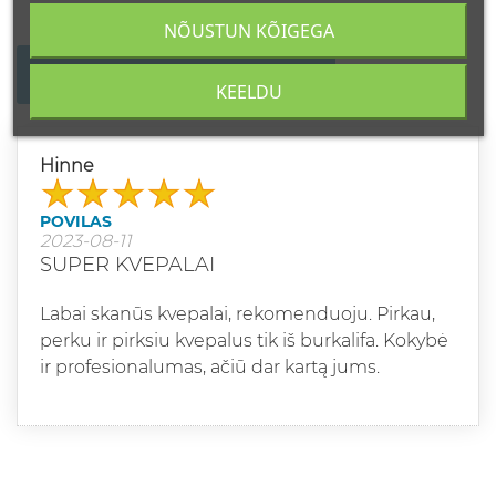
NÕUSTUN KÕIGEGA
KIRJUTAGE OMA ARVUSTUS
KEELDU
Hinne
POVILAS
2023-08-11
SUPER KVEPALAI
Labai skanūs kvepalai, rekomenduoju. Pirkau,
perku ir pirksiu kvepalus tik iš burkalifa. Kokybė
ir profesionalumas, ačiū dar kartą jums.