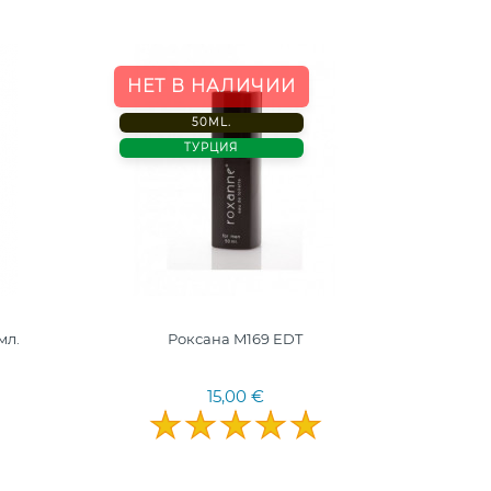
-20%
НЕТ В НАЛИЧИИ
50ML.
100 
ТУРЦИЯ
ФРАН
мл.
Роксана M169 EDT
15,00 €