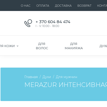
О НАС
ОПЛАТА
ДОСТАВКА
ВОЗВРАТ
КОНТ
+ 370 604 84 474
I - V: 10:00 - 18:00
ДЛЯ
ДЛЯ
ЛЯ КОЖИ
ДУХ
ВОЛОС
МАКИЯЖА
Главная
Духи
Для мужчин
MERAZUR ИНТЕНСИВНАЯ 