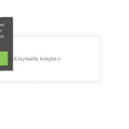
ces
ur
on.
 tik iš burkalifa. Kokybė ir