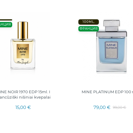
100ML.
АНЦИЯ
ФРАНЦИЯ
INE NOIR 1970 EDP 15ml. I
MINE PLATINUM EDP 100 
ancūziški nišiniai kvepalai
15,00 €
79,00 €
99,00 €