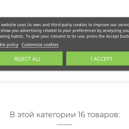
 website uses its own and third-party cookies to improve our servi
show you advertising related to your preferences by analyzing yo
sing habits. To give your consent to its use, press the Accept butt
ie policy
Customize cookies
VEPALAI
REJECT ALL
I ACCEPT
s kvepalai, rekomenduoju. Pirkau, perku ir pirksiu kvepalus
lumas, ačiū dar kartą jums.
В этой категории 16 товаров: