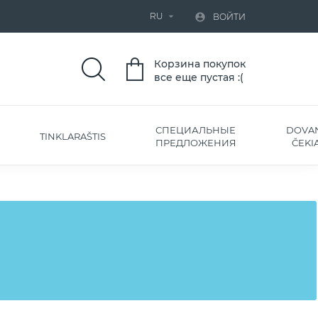
RU


ВОЙТИ
Корзина покупок
все еще пустая :(
СПЕЦИАЛЬНЫЕ
DOVA
TINKLARAŠTIS
ПРЕДЛОЖЕНИЯ
ČEKIA