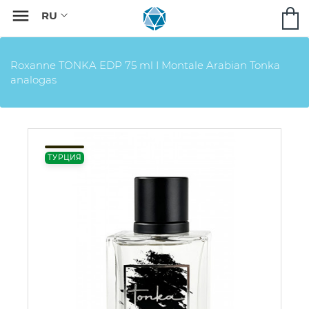

Roxanne TONKA EDP 75 ml I Montale Arabian Tonka
analogas
ТУРЦИЯ