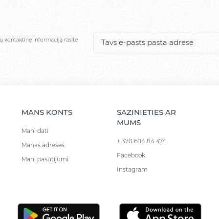
ų kontaktinę informaciją rasite
MANS KONTS
SAZINIETIES AR
MUMS
Mani dati
+ 370 604 84 474
Manas adreses
Facebook
Mani pasūtījumi
Instagram