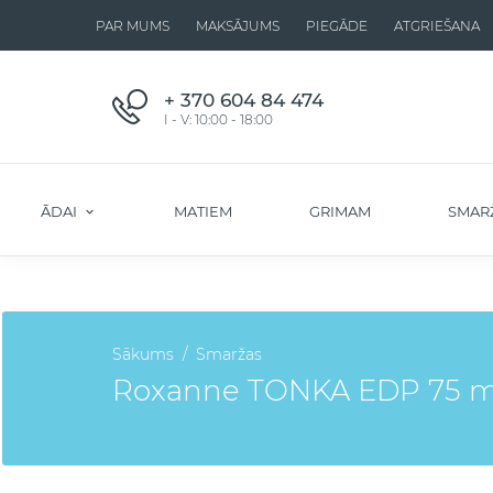
PAR MUMS
MAKSĀJUMS
PIEGĀDE
ATGRIEŠANA
+ 370 604 84 474
I - V: 10:00 - 18:00
ĀDAI
MATIEM
GRIMAM
SMAR
Sākums
Smaržas
Roxanne TONKA EDP 75 ml 