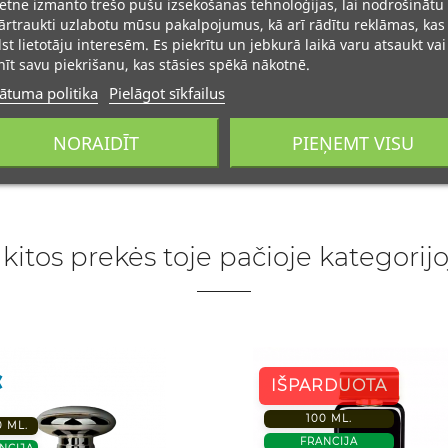
ietne izmanto trešo pušu izsekošanas tehnoloģijas, lai nodrošinātu
rtraukti uzlabotu mūsu pakalpojumus, kā arī rādītu reklāmas, kas
lst lietotāju interesēm. Es piekrītu un jebkurā laikā varu atsaukt vai
īt savu piekrišanu, kas stāsies spēkā nākotnē.
ātuma politika
Pielāgot sīkfailus
NORAIDĪT
PIEŅEMT VISU
 kitos prekės toje pačioje kategorijo
IŠPARDUOTA
100 ML.
0 ML.
FRANCIJA