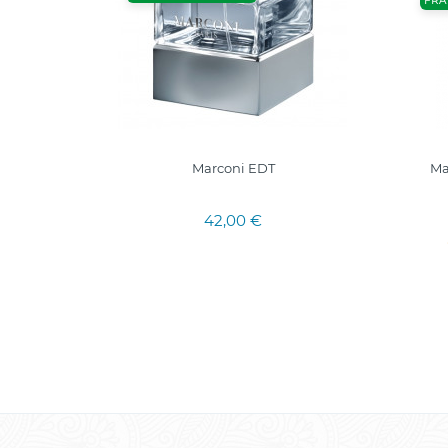
FRA
s "Love
Marconi EDT
Ma
42,00 €