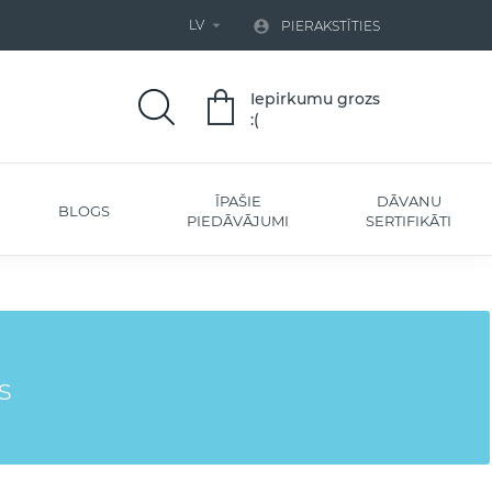
LV


PIERAKSTĪTIES
Iepirkumu grozs
:(
ĪPAŠIE
DĀVANU
BLOGS
PIEDĀVĀJUMI
SERTIFIKĀTI
s