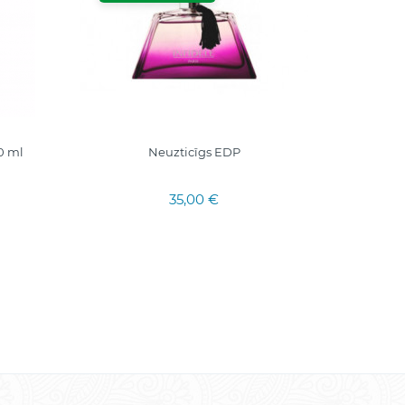
0 ml
Neuzticīgs EDP
M
35,00 €