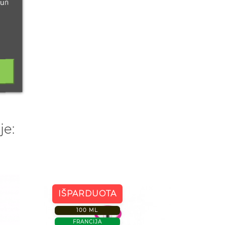
 un
je:
100 M
IŠPARDUOTA
FRANC
100 ML
FRANCIJA