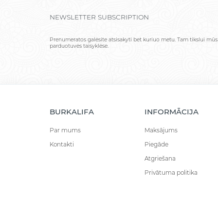
NEWSLETTER SUBSCRIPTION
Prenumeratos galėsite atsisakyti bet kuriuo metu. Tam tikslui mūs
parduotuvės taisyklėse.
BURKALIFA
INFORMĀCIJA
Par mums
Maksājums
Kontakti
Piegāde
Atgriešana
Privātuma politika