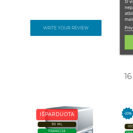
Šī v
nepā
atbi
main
Priv
WRITE YOUR REVIEW
16
-20%
IŠPARDUOTA
90 ML
10
FRANCIJA