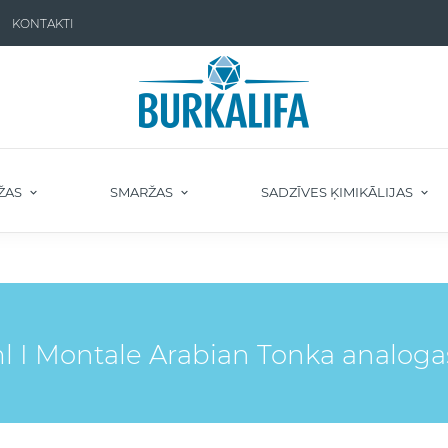
KONTAKTI
ŽAS
SMARŽAS
SADZĪVES ĶIMIKĀLIJAS
I Montale Arabian Tonka analoga