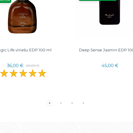
NCIJA
gic Life vīriešu EDP 100 ml
Deep Sense Jasmin EDP 10
36,00 €
45,00 €
45,00 €