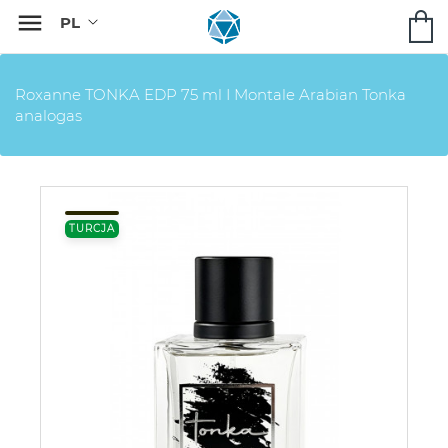

Roxanne TONKA EDP 75 ml I Montale Arabian Tonka
analogas
TURCJA