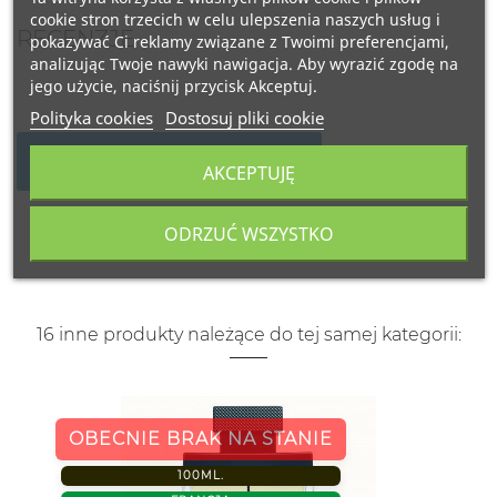
cookie stron trzecich w celu ulepszenia naszych usług i
RECENZJE
pokazywać Ci reklamy związane z Twoimi preferencjami,
analizując Twoje nawyki nawigacja. Aby wyrazić zgodę na
jego użycie, naciśnij przycisk Akceptuj.
Polityka cookies
Dostosuj pliki cookie
NAPISZ SWOJĄ RECENZJĘ
AKCEPTUJĘ
ODRZUĆ WSZYSTKO
16 inne produkty należące do tej samej kategorii:
OBECNIE BRAK NA STANIE
100ML.