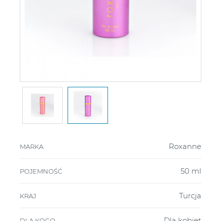
Roxanne
MARKA
50 ml
POJEMNOŚĆ
Turcja
KRAJ
Dla kobiet
DLA KOGO