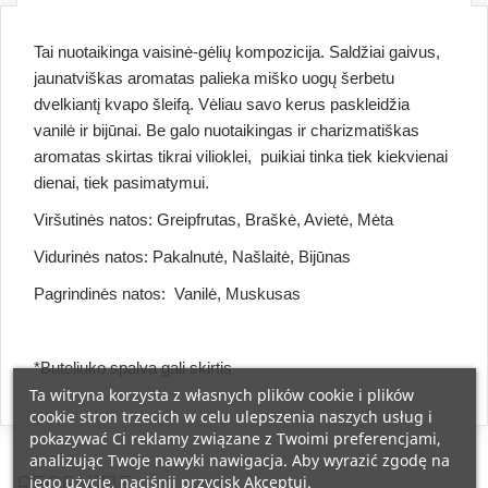
Tai nuotaikinga vaisinė-gėlių kompozicija. Saldžiai gaivus,
jaunatviškas aromatas palieka miško uogų šerbetu
dvelkiantį kvapo šleifą. Vėliau savo kerus paskleidžia
vanilė ir bijūnai. Be galo nuotaikingas ir charizmatiškas
aromatas skirtas tikrai vilioklei, puikiai tinka tiek kiekvienai
dienai, tiek pasimatymui.
Viršutinės natos: Greipfrutas, Braškė, Avietė, Mėta
Vidurinės natos: Pakalnutė, Našlaitė, Bijūnas
Pagrindinės natos: Vanilė, Muskusas
*Buteliuko spalva gali skirtis
Ta witryna korzysta z własnych plików cookie i plików
cookie stron trzecich w celu ulepszenia naszych usług i
pokazywać Ci reklamy związane z Twoimi preferencjami,
analizując Twoje nawyki nawigacja. Aby wyrazić zgodę na
jego użycie, naciśnij przycisk Akceptuj.
RECENZJE