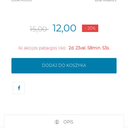
12,00
15,00
- 20%
Iki akcijos pabaigos liko:
2d. 23val. 58min. 52s.
DODAJ DO KOSZYKA
OPIS