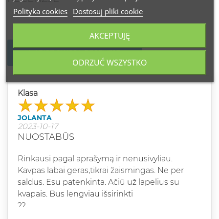
Polityka cookies
Dostosuj pliki cookie
AKCEPTUJĘ
NAPISZ SWOJĄ RECENZJĘ
ODRZUĆ WSZYSTKO
Klasa
JOLANTA
2023-10-17
NUOSTABŪS
Rinkausi pagal aprašymą ir nenusivyliau.
Kavpas labai geras,tikrai žaismingas. Ne per
saldus. Esu patenkinta. Ačiū už lapelius su
kvapais. Bus lengviau išsirinkti
??