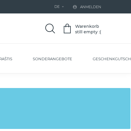
DE


ANMELDEN
Warenkorb
still empty :(
RAŠTIS
SONDERANGEBOTE
GESCHENKGUTSCH