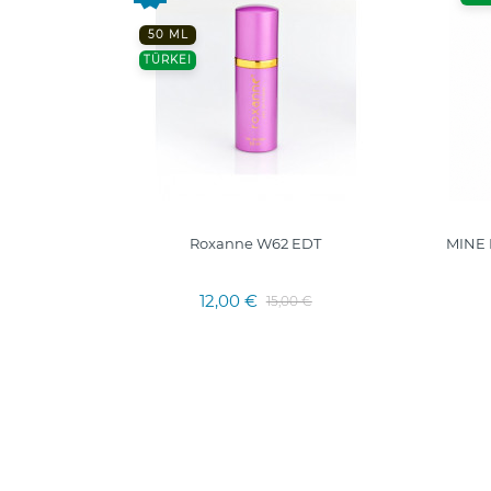
50 ML
TÜRKEI
Roxanne W62 EDT
MINE N
12,00 €
15,00 €