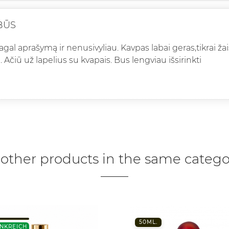
BŪS
agal aprašymą ir nenusivyliau. Kavpas labai geras,tikrai ž
 Ačiū už lapelius su kvapais. Bus lengviau išsirinkti
 other products in the same catego
50ML.
NKREICH