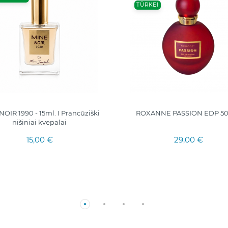
TÜRKEI
OIR 1990 - 15ml. I Prancūziški
ROXANNE PASSION EDP 50
nišiniai kvepalai
15,00 €
29,00 €