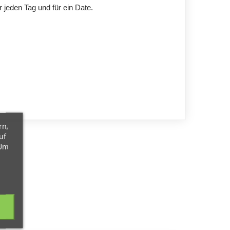
 jeden Tag und für ein Date.
rn,
uf
 Um