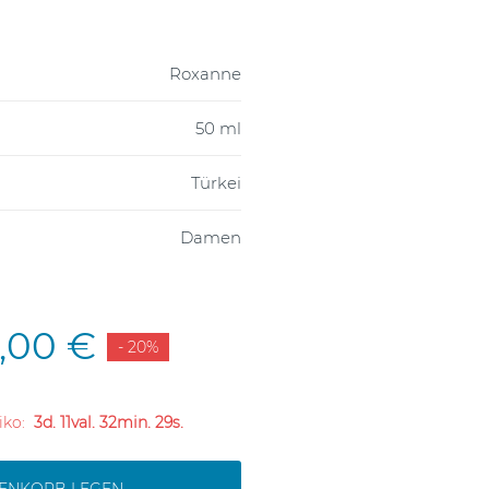
Roxanne
50 ml
Türkei
Damen
2,00 €
- 20%
liko:
3d. 11val. 32min. 28s.