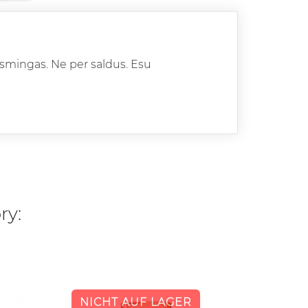
aismingas. Ne per saldus. Esu
ry:
-40%
NICHT AUF LAGER