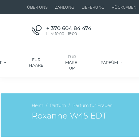
ÜBER UNS
ZAHLUNG
LIEFERUNG
RÜCKGABEN
+ 370 604 84 474
I - V: 10:00 - 18:00
FÜR
FÜR
T
MAKE-
PARFÜM
HAARE
UP
Heim
Parfüm
Parfüm für Frauen
Roxanne W45 EDT