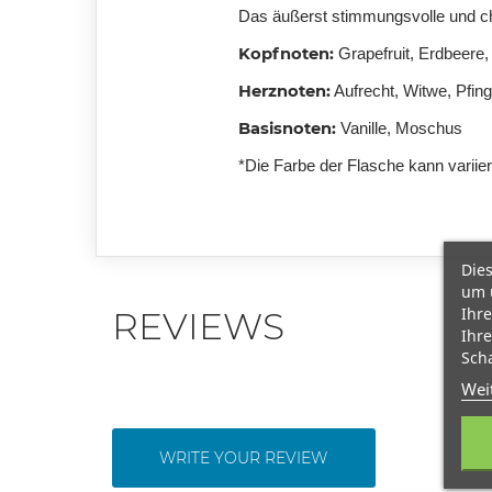
Das äußerst stimmungsvolle und char
Kopfnoten:
Grapefruit, Erdbeere
Herznoten:
Aufrecht, Witwe, Pfin
Basisnoten:
Vanille, Moschus
*Die Farbe der Flasche kann variie
Dies
um 
Ihre
REVIEWS
Ihre
Scha
Wei
WRITE YOUR REVIEW