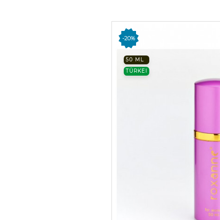
-20%
50 ML
TÜRKEI