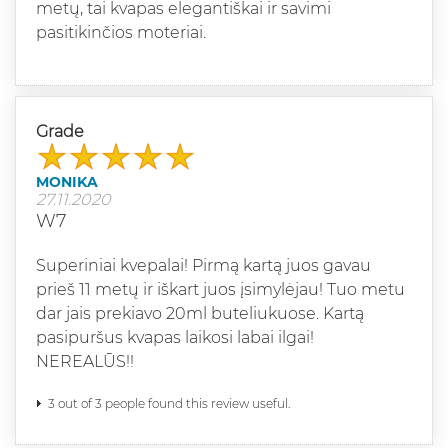
metų, tai kvapas elegantiškai ir savimi
pasitikinčios moteriai.
Grade
MONIKA
27.11.2020
W7
Superiniai kvepalai! Pirmą kartą juos gavau
prieš 11 metų ir iškart juos įsimylėjau! Tuo metu
dar jais prekiavo 20ml buteliukuose. Kartą
pasipuršus kvapas laikosi labai ilgai!
NEREALŪS!!
3 out of 3 people found this review useful.