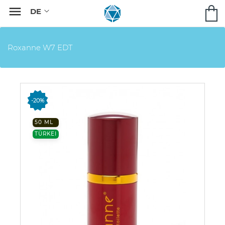

Roxanne W7 EDT
-20%
50 ML
TÜRKEI