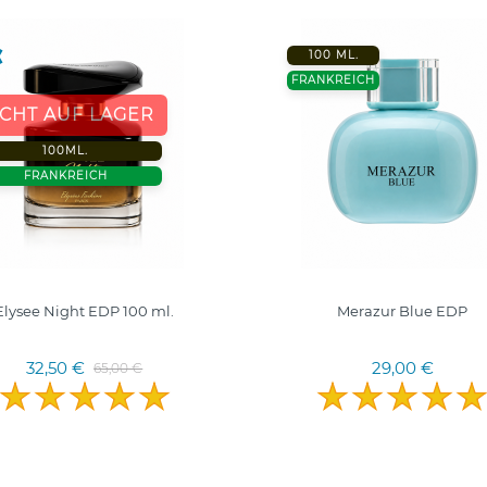
100 ML.
FRANKREICH
ICHT AUF LAGER
100ML.
FRANKREICH
Elysee Night EDP 100 ml.
Merazur Blue EDP
32,50 €
29,00 €
65,00 €