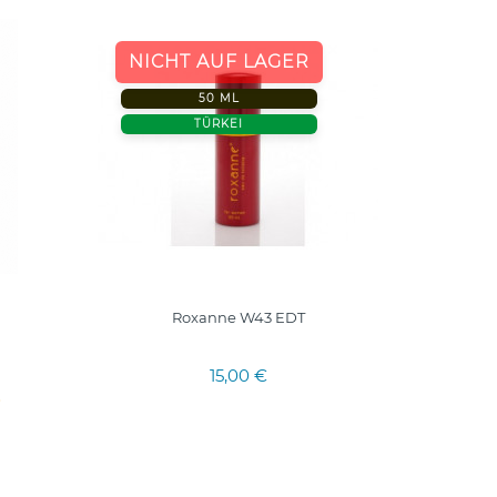
-20%
NICHT AUF LAGER
50 ML
50 ML.
TÜRKEI
TÜRKE
Roxanne W43 EDT
15,00 €