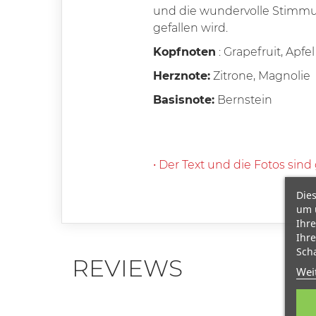
und die wundervolle Stimmun
gefallen wird.
Kopfnoten
: Grapefruit, Apfel
Herznote:
Zitrone, Magnolie
Basisnote:
Bernstein
• Der Text und die Fotos sind
Dies
um 
Ihre
Ihre
Scha
REVIEWS
Wei