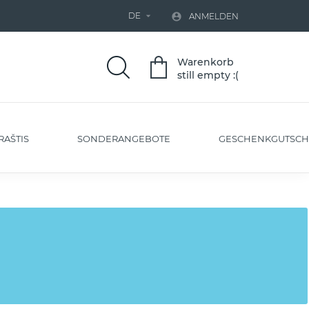
DE


ANMELDEN
Warenkorb
still empty :(
RAŠTIS
SONDERANGEBOTE
GESCHENKGUTSCH