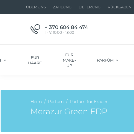
ÜBER UNS
ZAHLUNG
LIEFERUNG
RÜCKGABEN
+ 370 604 84 474
I - V: 10:00 - 18:00
FÜR
FÜR
T
MAKE-
PARFÜM
HAARE
UP
Heim
Parfüm
Parfüm für Frauen
Merazur Green EDP