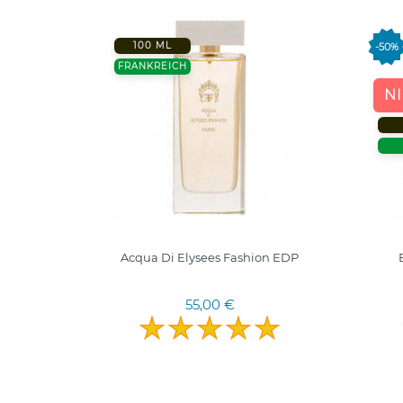
100 ML
-50%
R
FRANKREICH
N
DP
Acqua Di Elysees Fashion EDP
55,00 €