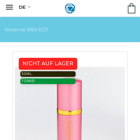

Roxanne W60 EDT
NICHT AUF LAGER
50ML.
TÜRKEI