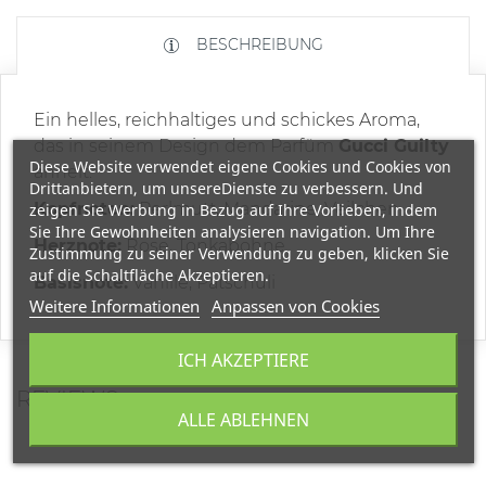
BESCHREIBUNG
Ein helles, reichhaltiges und schickes Aroma,
das in seinem Design dem Parfüm
Gucci Guilty
Diese Website verwendet eigene Cookies und Cookies von
ähnelt.
Drittanbietern, um unsereDienste zu verbessern. Und
Kopfnoten:
Perlmutt, Mandarine, Veilchen
zeigen Sie Werbung in Bezug auf Ihre Vorlieben, indem
Sie Ihre Gewohnheiten analysieren navigation. Um Ihre
Herznote:
Rose, Tonkabohne
Zustimmung zu seiner Verwendung zu geben, klicken Sie
auf die Schaltfläche Akzeptieren.
Basisnote:
Vanille, Patschuli
Weitere Informationen
Anpassen von Cookies
ICH AKZEPTIERE
REVIEWS
ALLE ABLEHNEN