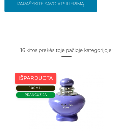
PARAŠYKITE SAVO ATSILIEPIMĄ
16 kitos prekės toje pačioje kategorijoje:
IŠPARDUOTA
100ML.
PRANCŪZIJA