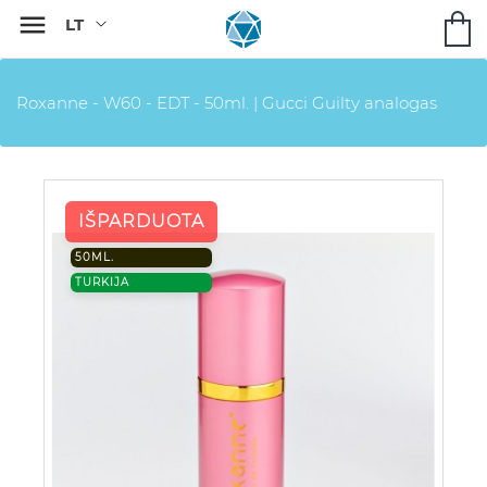

Roxanne - W60 - EDT - 50ml. | Gucci Guilty analogas
IŠPARDUOTA
50ML.
TURKIJA