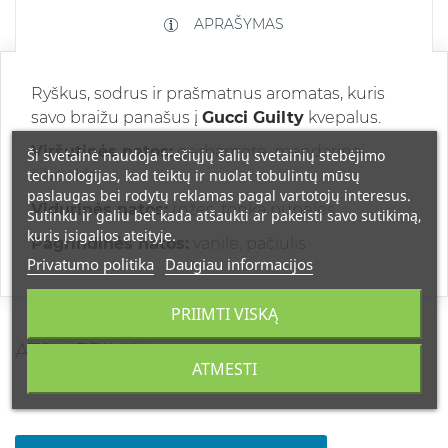
APRAŠYMAS
Ryškus, sodrus ir prašmatnus aromatas, kuris
savo braižu panašus į
Gucci Guilty
kvepalus.
Viršutinės natos:
gerbamotė, mandarinai,
Ši svetainė naudoja trečiųjų šalių svetainių stebėjimo
technologijas, kad teiktų ir nuolat tobulintų mūsų
žibuoklė
paslaugas bei rodytų reklamas pagal vartotojų interesus.
Vidurinės natos:
rožės, tonka pupelės
Sutinku ir galiu bet kada atšaukti ar pakeisti savo sutikimą,
kuris įsigalios ateityje.
Pagrindinės natos:
vanilė, pačiulis
Privatumo politika
Daugiau informacijos
PRIIMTI VISKĄ
ATSILIEPIMAI
ATMESTI