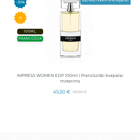
−30%
N
100ML.
PRANCŪZIJA
IMPRESS WOMEN EDP 100ml I Prancūziški kvepalai
moterims
45,50 €
65,00 €