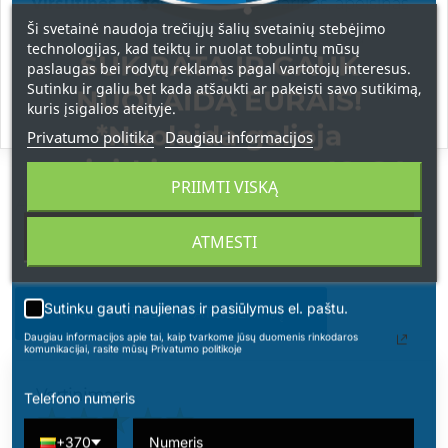
Viršutinės natos:
citrina, mandarinas, apelsinas
Ši svetainė naudoja trečiųjų šalių svetainių stebėjimo
Vidurinės natos:
jazminas, rožių mediena
technologijas, kad teiktų ir nuolat tobulintų mūsų
SUK RATĄ IR GAUK
paslaugas bei rodytų reklamas pagal vartotojų interesus.
Pagrindinės natos:
vanilė, muskusas,
Sutinku ir galiu bet kada atšaukti ar pakeisti savo sutikimą,
NUOLAIDĄ EURAIS!
sandalmedis
kuris įsigalios ateityje.
*Nuolaida galioja
Privatumo politika
Daugiau informacijos
apsipirkimams nuo 49 € !
PRIIMTI VISKĄ
ATSILIEPIMAI
ATMESTI
Sutinku gauti naujienas ir pasiūlymus el. paštu.
PARAŠYKITE SAVO ATSILIEPIMĄ
Daugiau informacijos apie tai, kaip tvarkome jūsų duomenis rinkodaros
komunikacijai, rasite mūsų Privatumo politikoje
Vertinimas
Telefono numeris
+370
DOVILĖ