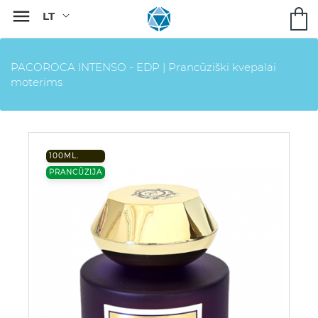

PACOROCA INTENSO - EDP | Prancūziški kvepalai
moterims
100ML.
PRANCŪZIJA