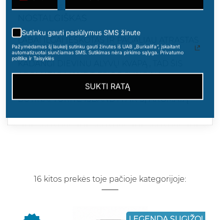
2024-02-05
NOSTALGIŠKAS
Sutinku gauti pasiūlymus SMS žinute
LABAI ILGAI IEŠKOTAS IR PAGALIAU ATRASTAS
Pažymėdamas šį laukelį sutinku gauti žinutes iš UAB „Burkalifa“, įskaitant
AROMATAS.
automatizuotai siunčiamas SMS. Sutikimas nėra pirkimo sąlyga. Privatumo
politika ir Taisyklės
KADANGI DIEVINU ALYVŲ KVAPĄ , TAD ŠIS
AROMATAS MANE TIESIOG SVAIGINA.
SUKTI RATĄ
KAM PATINKA INTENSYVUS AROMATAI
BŪTINAI TURITE IŠBANDYTI IR ŠĮ AROMATĄ
16 kitos prekės toje pačioje kategorijoje:
LEGENDA SUGĮŽO!