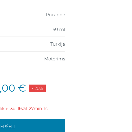
Roxanne
50 ml
Turkija
Moterims
2,00 €
- 20%
liko:
3d. 16val. 27min. 0s.
REPŠELĮ