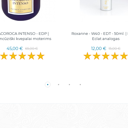
ACOROCA INTENSO - EDP |
Roxanne - W40 - EDT - 50ml. |
ncūziški kvepalai moterims
Eclat analogas
45,00 €
12,00 €
65,00 €
15,00 €