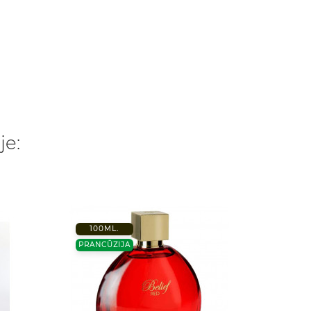
je:
100ML.
25ML.
PRANCŪZIJA
TURKIJ