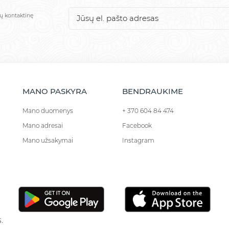
sų kontaktinę
MANO PASKYRA
BENDRAUKIME
Mano duomenys
+ 370 604 84 474
Mano adresai
Facebook
Mano užsakymai
Instagram
.