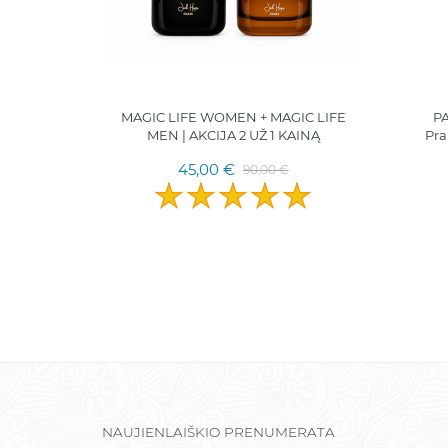
ml. |
MAGIC LIFE WOMEN + MAGIC LIFE
P
nalogas
MEN | AKCIJA 2 UŽ 1 KAINĄ
Pra
45,00 €
90,00 €
NAUJIENLAIŠKIO PRENUMERATA