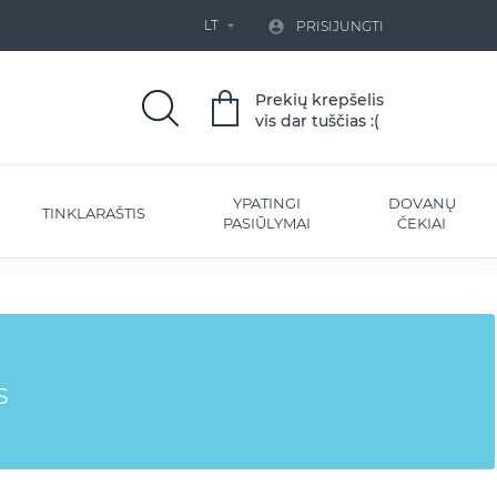
LT


PRISIJUNGTI
Prekių krepšelis
vis dar tuščias :(
YPATINGI
DOVANŲ
TINKLARAŠTIS
PASIŪLYMAI
ČEKIAI
s