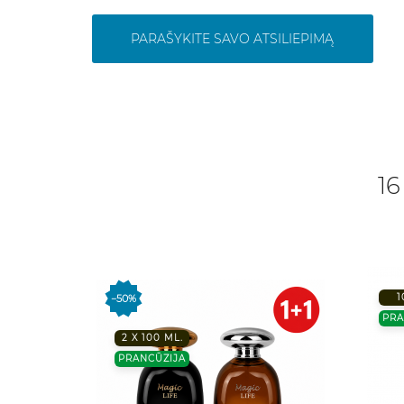
PARAŠYKITE SAVO ATSILIEPIMĄ
16
2 už 1 Kainą !!
1
−50%
PRA
2 X 100 ML.
PRANCŪZIJA