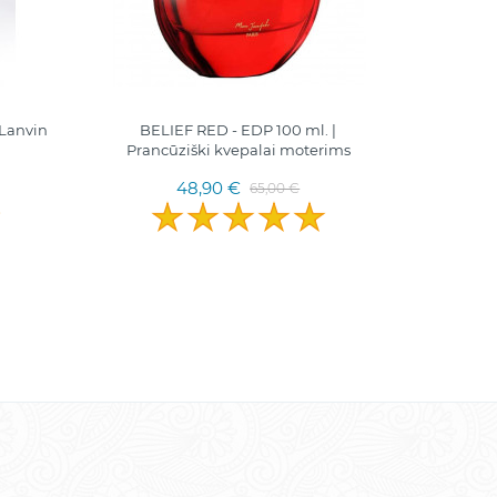
 Lanvin
BELIEF RED - EDP 100 ml. |
ROXAN
Prancūziški kvepalai moterims
Chan
48,90 €
65,00 €