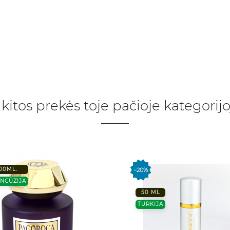
 kitos prekės toje pačioje kategorijo
00ML.
−20%
NCŪZIJA
50 ML
TURKIJA