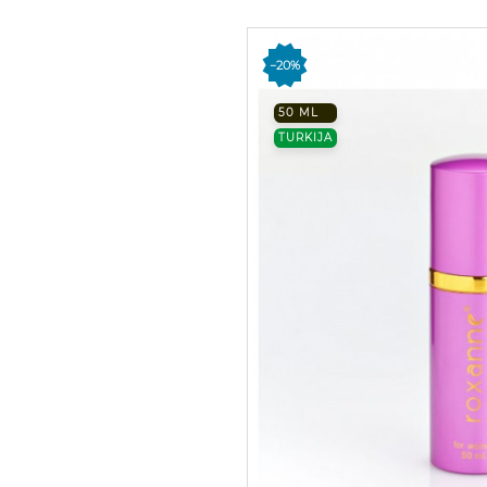
−20%
50 ML
TURKIJA