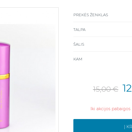
PREKĖS ŽENKLAS
TALPA
ŠALIS
KAM
1
15,00 €
Iki akcijos pabaigos 
Į K