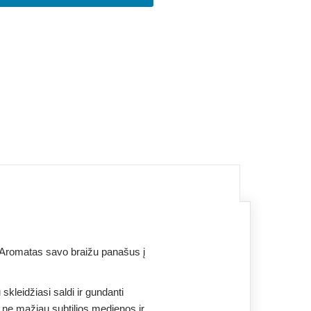
a. Aromatas savo braižu panašus į
skleidžiasi saldi ir gundanti
au ne mažiau subtilios medienos ir