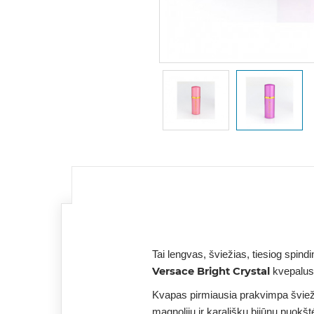
Tai lengvas, šviežias, tiesiog spin
Versace Bright Crystal
kvepalu
Kvapas pirmiausia prakvimpa šviežiai
magnolijų ir karališkų bijūnų puokšt