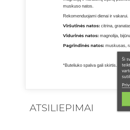
muskuso natos.
Rekomenduojami dienai ir vakarui.
Viršutinės natos:
citrina, granat
Vidurinės natos:
magnolija, bijūn
Pagrindinės natos:
muskusas, ra
Ši s
teik
*Buteliuko spalva gali skirtis.
vart
suti
Priv
ATSILIEPIMAI