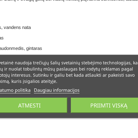
as, vandens nata
as
udonmedis, gintaras
vetainė naudoja trečiųjų šalių svetainių stebėjimo technologijas, k
tų ir nuolat tobulintų mūsų paslaugas bei rodytų reklamas pagal
otojų interesus. Sutinku ir galiu bet kada atšaukti ar pakeisti savo
kimą, kuris įsigalios ateityje.
atumo politika
Daugiau informacijos
ATMESTI
PRIIMTI VISKĄ