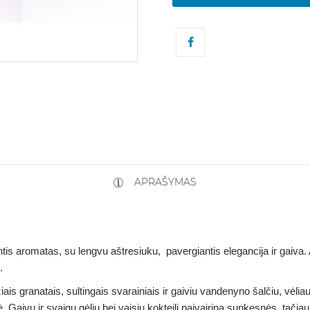
APRAŠYMAS
dintis aromatas, su lengvu aštresiuku, pavergiantis elegancija ir gaiv
s.
s granatais, sultingais svarainiais ir gaiviu vandenyno šalčiu, vėliau 
ė. Gaivų ir svaigų gėlių bei vaisių kokteilį paįvairina sunkesnės, tači