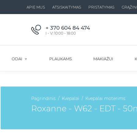
APIE MUS
ATSISKAITYMAS
PRISTATYMAS
GRĄŽIN
+ 370 604 84 474
I - V: 10:00 - 18:00
ODAI
PLAUKAMS
MAKIAŽUI
K
Pagrindinis
Kvepalai
Kvepalai moterims
Roxanne - W62 - EDT - 50ml