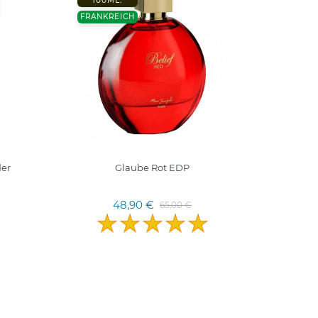
100ML.
-20%
FRANKREICH
50 ML
TÜRKE
er
Glaube Rot EDP
48,90 €
65,00 €