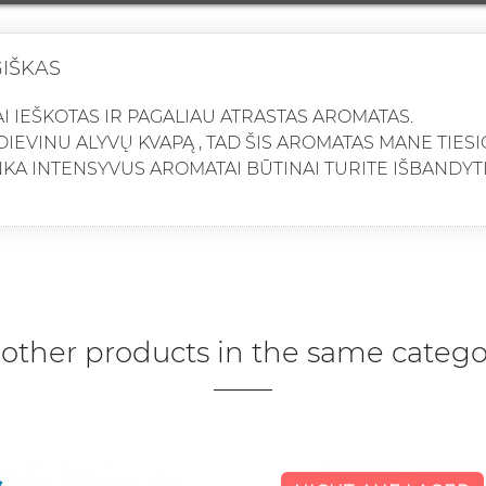
IŠKAS
AI IEŠKOTAS IR PAGALIAU ATRASTAS AROMATAS.
IEVINU ALYVŲ KVAPĄ , TAD ŠIS AROMATAS MANE TIESI
KA INTENSYVUS AROMATAI BŪTINAI TURITE IŠBANDYTI
 other products in the same catego