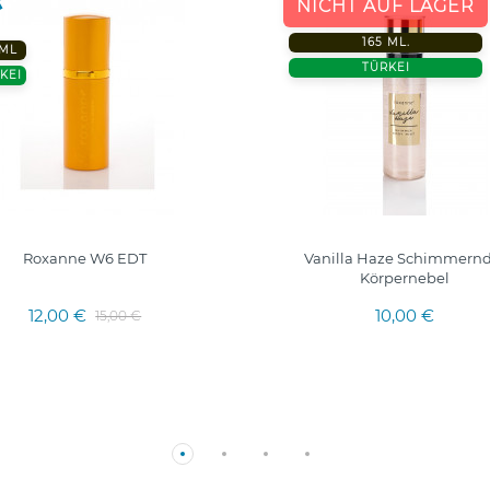
NICHT AUF LAGER
165 ML.
 ML
TÜRKEI
KEI
Roxanne W6 EDT
Vanilla Haze Schimmernd
Körpernebel
12,00 €
10,00 €
15,00 €