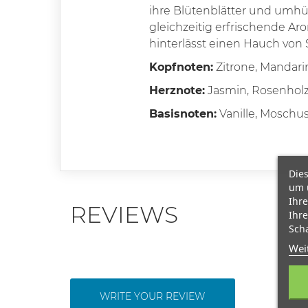
ihre Blütenblätter und umhül
gleichzeitig erfrischende Ar
hinterlässt einen Hauch von 
Kopfnoten:
Zitrone, Mandari
Herznote:
Jasmin, Rosenhol
Basisnoten:
Vanille, Moschus
Dies
um 
Ihre
REVIEWS
Ihre
Scha
Wei
WRITE YOUR REVIEW