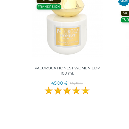
100ML.
-20%
FRANKREICH
50
TÜR
00ml I
PACOROCA HONEST WOMEN EDP
terims
100 ml.
45,00 €
65,00 €