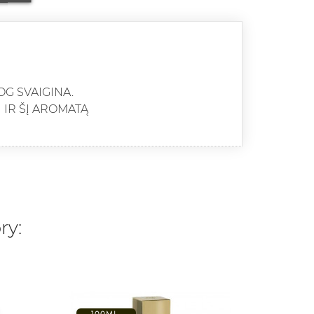
OG SVAIGINA.
 IR ŠĮ AROMATĄ
ry: