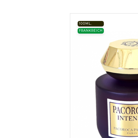
100ML.
FRANKREICH