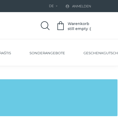
DE


ANMELDEN
Warenkorb
still empty :(
RAŠTIS
SONDERANGEBOTE
GESCHENKGUTSCH