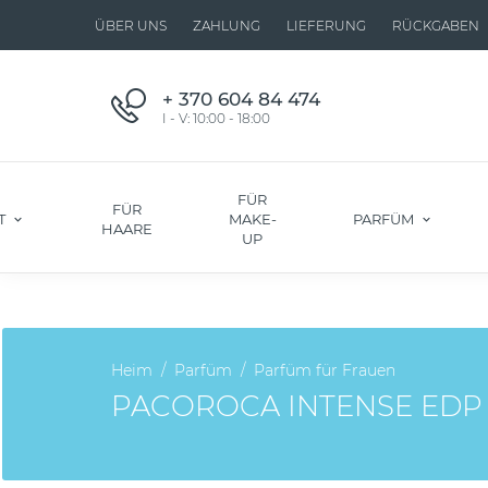
ÜBER UNS
ZAHLUNG
LIEFERUNG
RÜCKGABEN
+ 370 604 84 474
I - V: 10:00 - 18:00
FÜR
FÜR
T
MAKE-
PARFÜM
HAARE
UP
Heim
Parfüm
Parfüm für Frauen
PACOROCA INTENSE EDP 1