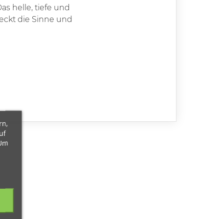
s helle, tiefe und
weckt die Sinne und
rn,
uf
 Um