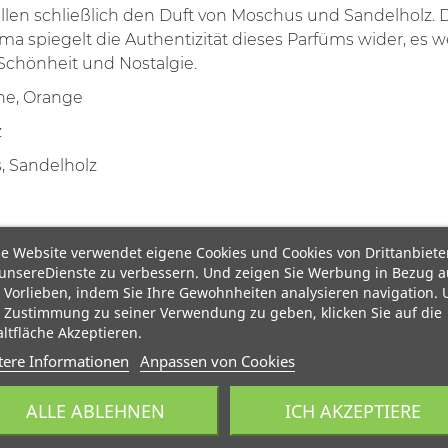
len schließlich den Duft von Moschus und Sandelholz. Da
oma spiegelt die Authentizität dieses Parfüms wider, es 
Schönheit und Nostalgie.
ne, Orange
z
, Sandelholz
e Website verwendet eigene Cookies und Cookies von Drittanbiete
unsereDienste zu verbessern. Und zeigen Sie Werbung in Bezug a
 Vorlieben, indem Sie Ihre Gewohnheiten analysieren navigation.
 Zustimmung zu seiner Verwendung zu geben, klicken Sie auf die
ltfläche Akzeptieren.
tere Informationen
Anpassen von Cookies
ALLE ABLEHNEN
ICH AKZEPTIERE