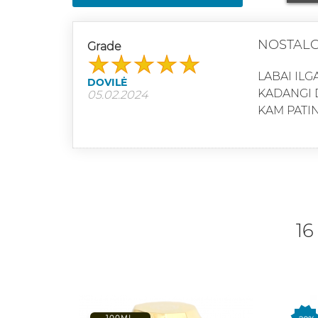
NOSTALG
Grade
LABAI ILG
DOVILĖ
KADANGI D
05.02.2024
KAM PATIN
16