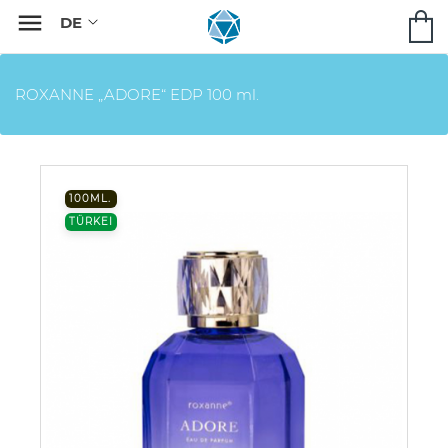

ROXANNE „ADORE“ EDP 100 ml.
100ML.
TÜRKEI