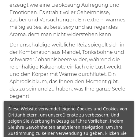
erzeugt wie eine Liebkosung Aufregung und
Emotionen. Es strahlt voller Geheimnisse,
Zauber und Versuchungen. Ein extrem warmes,
mäßig süßes, äußerst sexy und aufregendes
Aroma, dem man nicht widerstehen kann ...
Der unschuldige weibliche Reiz spiegelt sich in
der Kombination aus Mandel, Tonkabohne und
schwarzer Johannisbeere wider, während die
reichhaltige Kakaonote einfach die Lust weckt
und den Körper mit Wärme durchflutet. Ein
Aphrodisiakum, das Ihnen den Moment gibt,
das zu sein und zu haben, was Ihre ganze Seele
begehrt.
Kopfnoten – erster Eindruck:
Diese Website verwendet eigene Cookies und Cookies von
Drittanbietern, um unsereDienste zu verbessern. Und
bittersüße, köstliche Mandeln, erfrischend
zeigen Sie Werbung in Bezug auf Ihre Vorlieben, indem
würziger grüner Pfeffer, leicht würzige, saftige
Sie Ihre Gewohnheiten analysieren navigation. Um Ihre
schwarze Johannisbeeren;
Zustimmung zu seiner Verwendung zu geben, klicken Sie