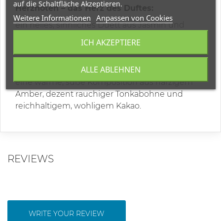
auf die Schaltfläche Akzeptieren.
Herznoten – das Herz des Duftes:
Weitere Informationen
Anpassen von Cookies
ein helles, sinnliches Duett aus Jasmin und
Tuberose, eingehüllt in einen leichten, reinen
ICH AKZEPTIERE
Nebel sanfter Hügel;
Hauptnoten (Basisnoten) – Schlussakkord:
ALLE ABLEHNEN
eine warme, süße Komposition aus harzigem
Amber, dezent rauchiger Tonkabohne und
reichhaltigem, wohligem Kakao.
REVIEWS
WRITE YOUR REVIEW