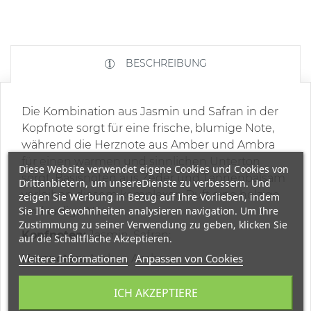
BESCHREIBUNG
Die Kombination aus Jasmin und Safran in der
Kopfnote sorgt für eine frische, blumige Note,
während die Herznote aus Amber und Ambra
für einen warmen und sinnlichen Unterton
Diese Website verwendet eigene Cookies und Cookies von
sorgt. Basisnoten aus Zeder und Tannenbalsam
Drittanbietern, um unsereDienste zu verbessern. Und
verleihen diesem komplexen Duft eine holzige
zeigen Sie Werbung in Bezug auf Ihre Vorlieben, indem
Sie Ihre Gewohnheiten analysieren navigation. Um Ihre
und erdige Note.
Zustimmung zu seiner Verwendung zu geben, klicken Sie
Kopfnoten:
Jasmin, Safran;
auf die Schaltfläche Akzeptieren.
Weitere Informationen
Anpassen von Cookies
Herznoten:
Amber, Amber;
Basisnoten:
Zeder, Tannenbalsam;
ICH AKZEPTIERE
* Die Farbe der Flasche kann variieren.