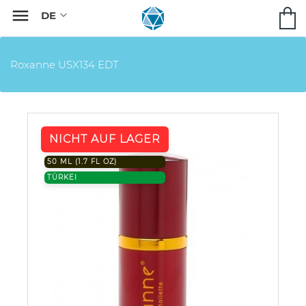

Roxanne USX134 EDT
NICHT AUF LAGER
50 ML (1.7 FL OZ)
TÜRKEI