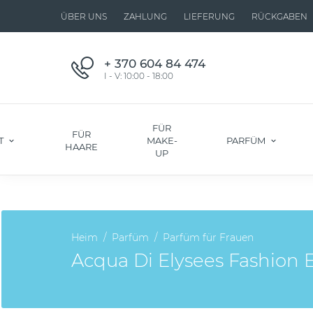
ÜBER UNS
ZAHLUNG
LIEFERUNG
RÜCKGABEN
+ 370 604 84 474
I - V: 10:00 - 18:00
FÜR
FÜR
T
MAKE-
PARFÜM
HAARE
UP
Heim
Parfüm
Parfüm für Frauen
Acqua Di Elysees Fashion