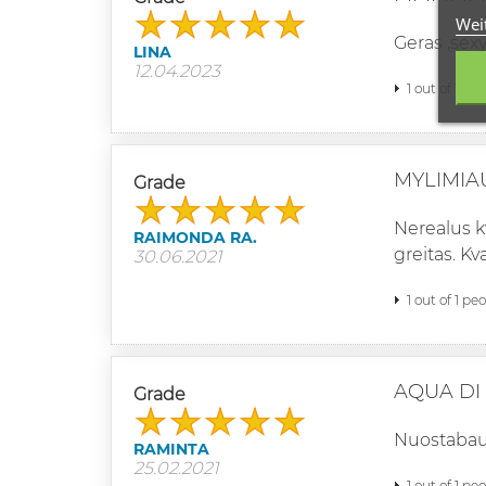
Wei
Geras ,sex
LINA
12.04.2023
1 out of 1 pe
MYLIMIA
Grade
Nerealus kv
RAIMONDA RA.
greitas. Kv
30.06.2021
1 out of 1 pe
AQUA DI
Grade
Nuostabaus
RAMINTA
25.02.2021
1 out of 1 pe