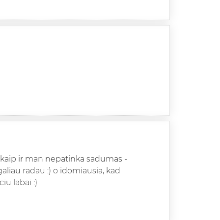
kad kaip ir man nepatinka sadumas -
agaliau radau :) o idomiausia, kad
iu labai :)