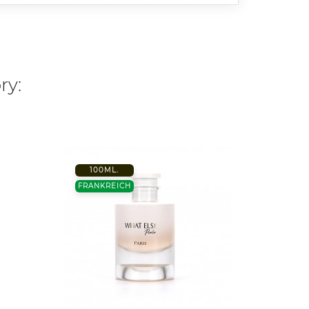
ry:
100ML.
-20%
FRANKREICH
50 ML.
TÜRKE