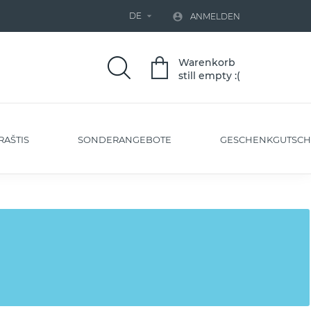
DE


ANMELDEN
Warenkorb
still empty :(
RAŠTIS
SONDERANGEBOTE
GESCHENKGUTSCH