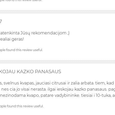
7
patenkinta Jūsų rekomendacijom ;)
ealiai geras!
ople found this review useful.
ESKOJAU KAZKO PANASAUS
s, svelnus kvapas, jauciasi citrusai ir zalia arbata. tiem, 
s, nes cia jo visai nerasta. ilgai ieskojau kazko panasaus. p
nezinodama kvapo, patare vadybininke. tiesiai i 10-tuka, ac
eople found this review useful.