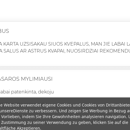
BUS
 KARTA UZSISAKAU SIUOS KVEPALUS, MAN JIE LABAI LA
A SALUS AR ASTRUS KVAPAI, NUOSIRDZIAI REKOMEND
SAROS MYLIMIAUSI
 labai patenkinta, dekoju
ople found this review useful.
e Website verwendet eigene Cookies und Cookies von Drittanbiete
unsereDienste zu verbessern. Und zeigen Sie Werbung in Bezug a
 Vorlieben, indem Sie Ihre Gewohnheiten analysieren navigation.
 Zustimmung zu seiner Verwendung zu geben, klicken Sie auf die
ltfläche Akzeptieren.