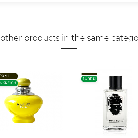
 other products in the same catego
00ML.
TÜRKEI
NKREICH