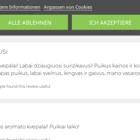
tere Informationen
Anpassen von Cookies
y,mylimiausias
ALLE ABLEHNEN
ICH AKZEPTIERE
ople found this review useful.
USI
epalai! Labai dziaugiuosi surizikavusi! Puikus kainos ir k
apas puikus, labai svelnus, lengvas ir gaivus, mano vasaros
ople found this review useful.
 aromato kvepalai! Puikiai laiko!
ople found this review useful.