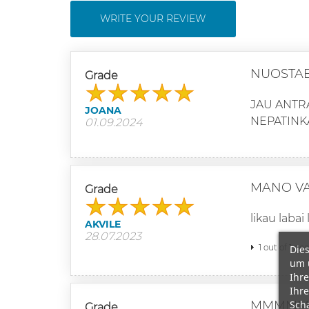
WRITE YOUR REVIEW
NUOSTA
Grade
JAU ANTRA
JOANA
NEPATINK
01.09.2024
MANO VA
Grade
likau labai
AKVILE
28.07.2023
1 out of 1 pe
Dies
um 
Ihre
Ihre
Scha
MMMMM
Grade