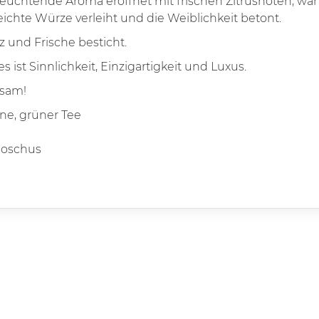
t leuchtende Aroma eröffnet mit frischen Zitrusnoten, wä
chte Würze verleiht und die Weiblichkeit betont.
 und Frische besticht.
 es ist Sinnlichkeit, Einzigartigkeit und Luxus.
ksam!
ine, grüner Tee
Moschus