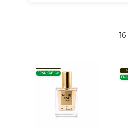
16
1
R
FRANKREICH
FRA