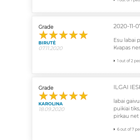
2020-11-0
Grade
Esu labai 
BIRUTĖ
Kvapas ner
07.11.2020
1 out of 2 pe
ILGAI I
Grade
labai gaivu
KAROLINA
puikiai tik
18.09.2020
pirkau net 
6 out of 7 p