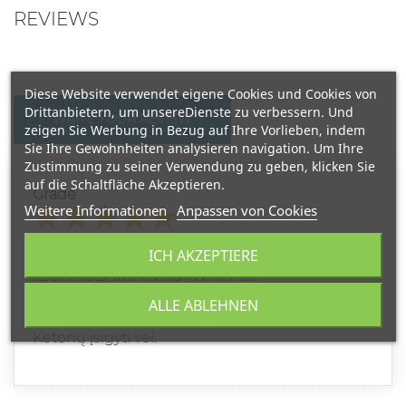
REVIEWS
Diese Website verwendet eigene Cookies und Cookies von
Drittanbietern, um unsereDienste zu verbessern. Und
WRITE YOUR REVIEW
zeigen Sie Werbung in Bezug auf Ihre Vorlieben, indem
Sie Ihre Gewohnheiten analysieren navigation. Um Ihre
Zustimmung zu seiner Verwendung zu geben, klicken Sie
auf die Schaltfläche Akzeptieren.
Grade
Weitere Informationen
Anpassen von Cookies
VILMA
ICH AKZEPTIERE
23.05.2026
ILGAI IŠLAIKANTIS KVAPAS.
ALLE ABLEHNEN
Nuostabus kvapas.Super!!!
Ketonų įsigyti vėl.