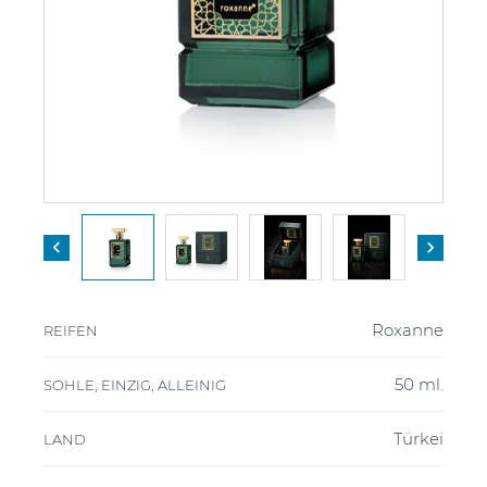


Roxanne
REIFEN
50 ml.
SOHLE, EINZIG, ALLEINIG
Türkei
LAND