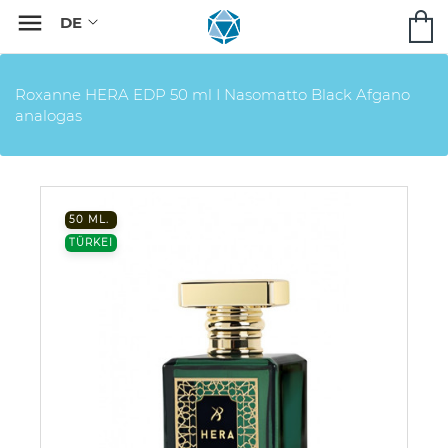

Roxanne HERA EDP 50 ml I Nasomatto Black Afgano
analogas
50 ML.
TÜRKEI