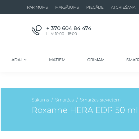
PAR MUMS
MAKSĀJUMS
PIEGĀDE
ATGRIEŠANA
+ 370 604 84 474
I - V: 10:00 - 18:00
ĀDAI
MATIEM
GRIMAM
SMAR
Sākums
Smaržas
Smaržas sievietēm
Roxanne HERA EDP 50 ml 