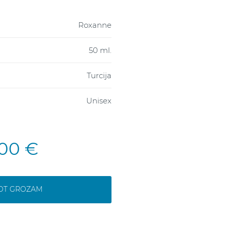
Roxanne
50 ml.
Turcija
Unisex
,00 €
NOT GROZAM