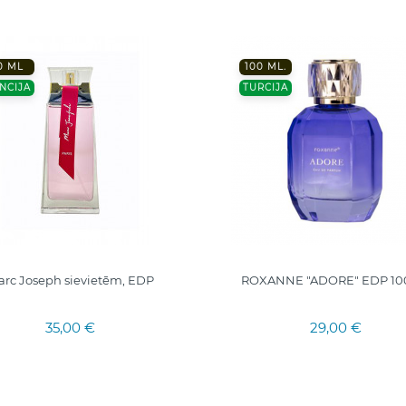
0 ML
100 ML.
NCIJA
TURCIJA
rc Joseph sievietēm, EDP
ROXANNE "ADORE" EDP 10
35,00 €
29,00 €