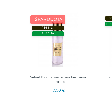
10
IŠPARDUOTA
FRA
156 ML.
TURCIJA
T
Velvet Bloom mirdzošais ķermeņa
Ma
aerosols
10,00 €