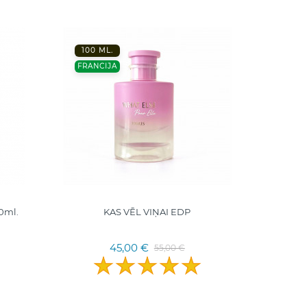
100 ML.
100 ML
FRANCIJA
TURCIJ
0ml.
KAS VĒL VIŅAI EDP
Roxan
Mancer
45,00 €
55,00 €