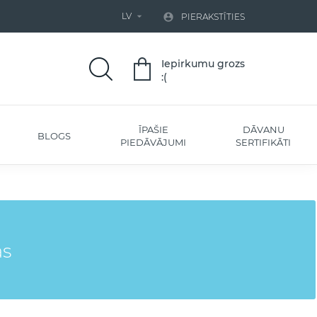
LV


PIERAKSTĪTIES
Iepirkumu grozs
:(
ĪPAŠIE
DĀVANU
BLOGS
PIEDĀVĀJUMI
SERTIFIKĀTI
as