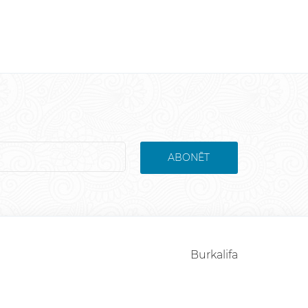
ABONĒT
Burkalifa