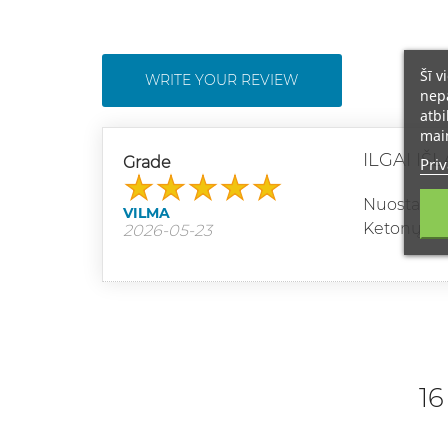
Šī v
WRITE YOUR REVIEW
nepā
atbi
main
ILGAI IŠ
Priv
Grade
Nuostabus 
VILMA
Ketonų įsig
2026-05-23
16