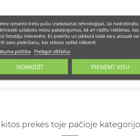
ietne izmanto trešo pušu izsekošanas tehnoloģijas, lai nodrošinātu
rtraukti uzlabotu mūsu pakalpojumus, kā arī rādītu reklāmas, kas
lst lietotāju interesēm. Es piekrītu un jebkurā laikā varu atsaukt vai
īt savu piekrišanu, kas stāsies spēkā nākotnē.
LAIKANTIS KVAPAS.
ātuma politika
Pielāgot sīkfailus
kvapas.Super!!!
NORAIDĪT
PIEŅEMT VISU
yti vėl.
 kitos prekės toje pačioje kategorijo