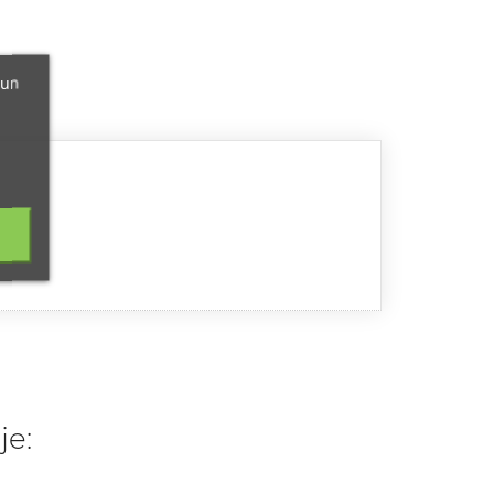
 un
je: