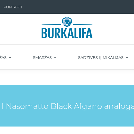
KONTAKTI
ŽAS
SMARŽAS
SADZĪVES ĶIMIKĀLIJAS
I Nasomatto Black Afgano analog