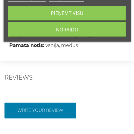
"Sweet Bloom"
ir aromāts, kas apvieno jaunības
PIEŅEMT VISU
burvību un maigu eleganci!
Augšējās notis:
apelsīns, mandarīns, zaļais ābols
NORAIDĪT
Vidējās notis:
mimoza, ilang-ilang, jasmīns
Pamata notis:
vaniļa, medus
REVIEWS
WRITE YOUR REVIEW