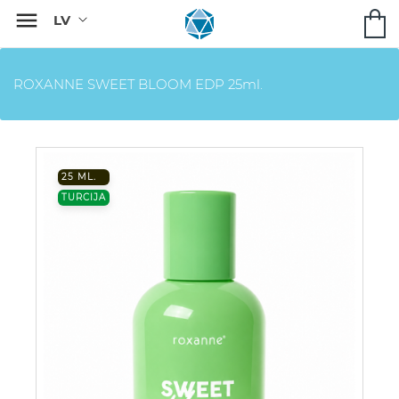

ROXANNE SWEET BLOOM EDP 25ml.
25 ML.
TURCIJA