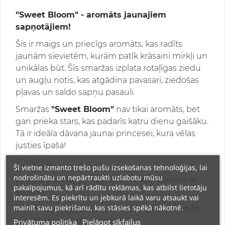
"Sweet Bloom" - aromāts jaunajiem
sapņotājiem!
Šis ir maigs un priecīgs aromāts, kas radīts
jaunām sievietēm, kurām patīk krāsaini mirkļi un
unikālas būt. Šīs smaržas izplata rotaļīgas ziedu
un augļu notis, kas atgādina pavasari, ziedošas
pļavas un saldo sapņu pasauli.
Smaržas
"Sweet Bloom"
nav tikai aromāts, bet
gan prieka stars, kas padarīs katru dienu gaišāku.
Tā ir ideāla dāvana jaunai princesei, kura vēlas
justies īpaša!
Funkcijas:
Šī vietne izmanto trešo pušu izsekošanas tehnoloģijas, lai
nodrošinātu un nepārtraukti uzlabotu mūsu
Spilgts un rotaļīgs iepakojums, kas iepriecinās
pakalpojumus, kā arī rādītu reklāmas, kas atbilst lietotāju
ikvienu.
interesēm. Es piekrītu un jebkurā laikā varu atsaukt vai
mainīt savu piekrišanu, kas stāsies spēkā nākotnē.
Lieliski piemērots svētkiem, dzimšanas dienām
vai ikdienas piedzīvojumiem.
Privātuma politika
Pielāgot sīkfailus