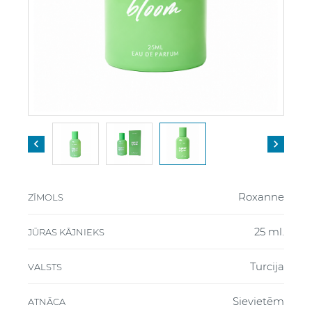


Roxanne
ZĪMOLS
25 ml.
JŪRAS KĀJNIEKS
Turcija
VALSTS
Sievietēm
ATNĀCA