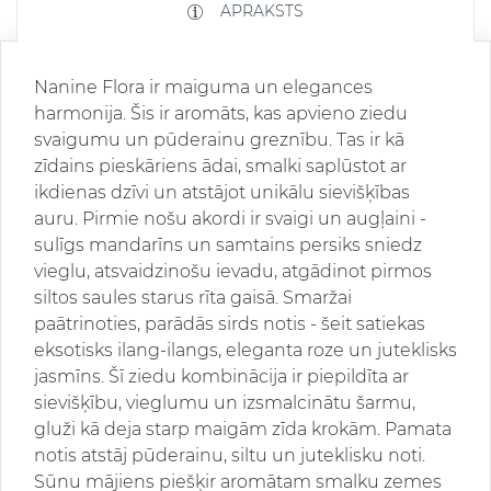
APRAKSTS
Nanine Flora ir maiguma un elegances
harmonija. Šis ir aromāts, kas apvieno ziedu
svaigumu un pūderainu greznību. Tas ir kā
zīdains pieskāriens ādai, smalki saplūstot ar
ikdienas dzīvi un atstājot unikālu sievišķības
auru. Pirmie nošu akordi ir svaigi un augļaini -
sulīgs mandarīns un samtains persiks sniedz
vieglu, atsvaidzinošu ievadu, atgādinot pirmos
siltos saules starus rīta gaisā. Smaržai
paātrinoties, parādās sirds notis - šeit satiekas
eksotisks ilang-ilangs, eleganta roze un juteklisks
jasmīns. Šī ziedu kombinācija ir piepildīta ar
sievišķību, vieglumu un izsmalcinātu šarmu,
gluži kā deja starp maigām zīda krokām. Pamata
notis atstāj pūderainu, siltu un juteklisku noti.
Sūnu mājiens piešķir aromātam smalku zemes