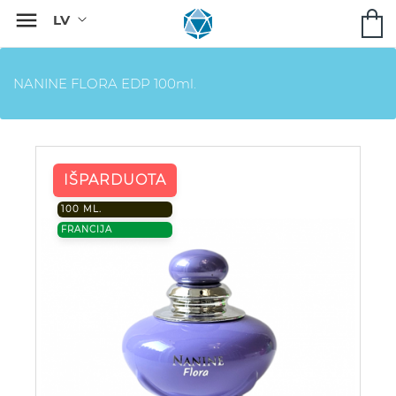

NANINE FLORA EDP 100ml.
IŠPARDUOTA
100 ML.
FRANCIJA