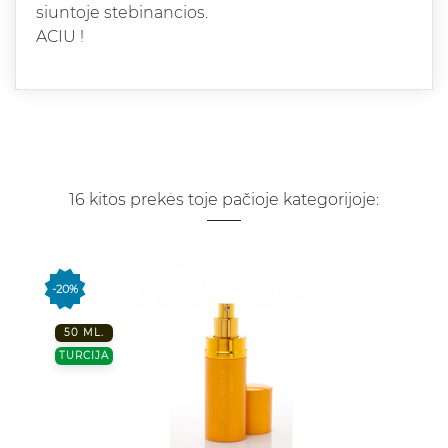
siuntoje stebinancios.
ACIU !
16 kitos prekės toje pačioje kategorijoje:
-20%
50 ML.
TURCIJA