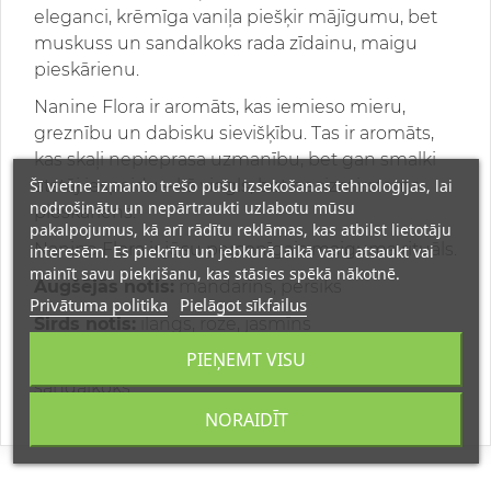
eleganci, krēmīga vaniļa piešķir mājīgumu, bet
muskuss un sandalkoks rada zīdainu, maigu
pieskārienu.
Nanine Flora ir aromāts, kas iemieso mieru,
greznību un dabisku sievišķību. Tas ir aromāts,
kas skaļi nepieprasa uzmanību, bet gan smalki
atstāj iespaidu – kā viegls, bet neaizmirstams
Šī vietne izmanto trešo pušu izsekošanas tehnoloģijas, lai
nodrošinātu un nepārtraukti uzlabotu mūsu
pieskāriens.
pakalpojumus, kā arī rādītu reklāmas, kas atbilst lietotāju
Nanine Flora ir jūsu personīgais maiguma rituāls.
interesēm. Es piekrītu un jebkurā laikā varu atsaukt vai
mainīt savu piekrišanu, kas stāsies spēkā nākotnē.
Augšējās notis:
mandarīns, persiks
Privātuma politika
Pielāgot sīkfailus
Sirds notis:
ilangs, roze, jasmīns
PIEŅEMT VISU
Pamata notis:
sūnas, vaniļa, muskuss,
sandalkoks
NORAIDĪT