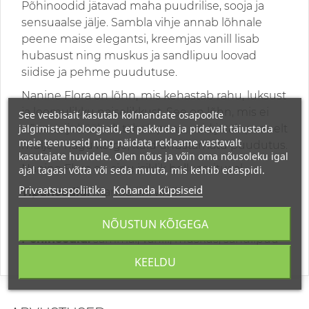
Põhinoodid jätavad maha puudrilise, sooja ja
sensuaalse jälje. Sambla vihje annab lõhnale
peene maise elegantsi, kreemjas vanill lisab
hubasust ning muskus ja sandlipuu loovad
siidise ja pehme puudutuse.
Nanine Flora on lõhn, mis kehastab rahu, luksust
ja loomulikku naiselikkust. See on lõhn, mis ei
See veebisait kasutab kolmandate osapoolte
jälgimistehnoloogiaid, et pakkuda ja pidevalt täiustada
nõua valjuhäälselt tähelepanu, vaid jätab peenelt
meie teenuseid ning näidata reklaame vastavalt
mulje – nagu kerge, kuid unustamatu puudutus.
kasutajate huvidele. Olen nõus ja võin oma nõusoleku igal
Nanine Flora on sinu isiklik helluserituaal.
ajal tagasi võtta või seda muuta, mis kehtib edaspidi.
Privaatsuspoliitika
Kohanda küpsiseid
Tipunoodid:
mandariin, virsik
Südamenoodid:
ilang, roos, jasmiin
NÕUSTUN KÕIGEGA
Põhinoodid:
sammal, vanill, muskus, sandlipuu
KEELDU