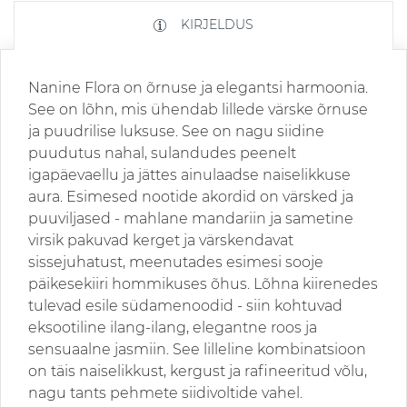
KIRJELDUS
Nanine Flora on õrnuse ja elegantsi harmoonia.
See on lõhn, mis ühendab lillede värske õrnuse
ja puudrilise luksuse. See on nagu siidine
puudutus nahal, sulandudes peenelt
igapäevaellu ja jättes ainulaadse naiselikkuse
aura. Esimesed nootide akordid on värsked ja
puuviljased - mahlane mandariin ja sametine
virsik pakuvad kerget ja värskendavat
sissejuhatust, meenutades esimesi sooje
päikesekiiri hommikuses õhus. Lõhna kiirenedes
tulevad esile südamenoodid - siin kohtuvad
eksootiline ilang-ilang, elegantne roos ja
sensuaalne jasmiin. See lilleline kombinatsioon
on täis naiselikkust, kergust ja rafineeritud võlu,
nagu tants pehmete siidivoltide vahel.