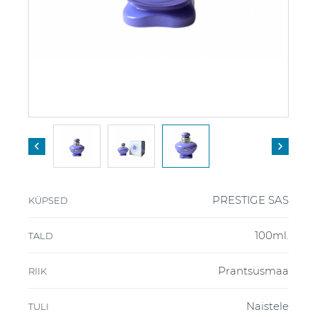


PRESTIGE SAS
KÜPSED
100ml.
TALD
Prantsusmaa
RIIK
Naistele
TULI