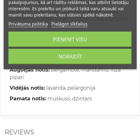
pakalpojumus, kā arī rādītu reklāmas, kas atbilst lietotāju
juteklisks muskuss apņem ādu kā zīdains
interesēm. Es piekrītu un jebkurā laikā varu atsaukt vai
pieskāriens, savukārt dzintara mājiens piešķir
mainīt savu piekrišanu, kas stāsies spēkā nākotnē.
aromātam noslēpumainu siltumu, kas atgādina
Privātuma politika
Pielāgot sīkfailus
vakara mielastu sveču gaismā.
Mine Noir 1940 ir aromāts, kas ne tikai atklāj
PIEŅEMT VISU
aizgājušā laikmeta izsmalcinātību, bet arī aicina
to piedzīvot no jauna, atstājot burvīgu atmiņu ik
NORAIDĪT
uz soļa.
Augšējās notis:
bergamote, mandarīns, rozā
pipari
Vidējās notis:
lavanda, pelargonija
Pamata notis:
muskuss, dzintars
REVIEWS