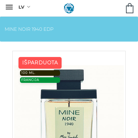

MINE NOIR 1940 EDP
IŠPARDUOTA
100 ML.
FRANCIJA