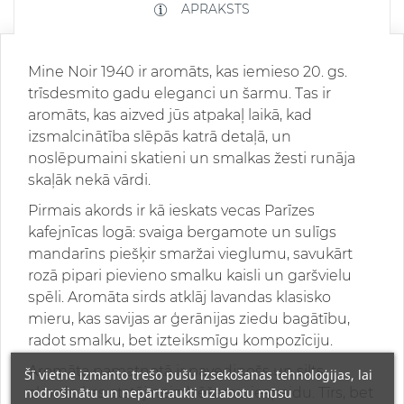
APRAKSTS
Mine Noir 1940 ir aromāts, kas iemieso 20. gs.
trīsdesmito gadu eleganci un šarmu. Tas ir
aromāts, kas aizved jūs atpakaļ laikā, kad
izsmalcinātība slēpās katrā detaļā, un
noslēpumaini skatieni un smalkas žesti runāja
skaļāk nekā vārdi.
Pirmais akords ir kā ieskats vecas Parīzes
kafejnīcas logā: svaiga bergamote un sulīgs
mandarīns piešķir smaržai vieglumu, savukārt
rozā pipari pievieno smalku kaisli un garšvielu
spēli. Aromāta sirds atklāj lavandas klasisko
mieru, kas savijas ar ģerānijas ziedu bagātību,
radot smalku, bet izteiksmīgu kompozīciju.
Aromāta pamatnotā ir pavedinošs un silts
Šī vietne izmanto trešo pušu izsekošanas tehnoloģijas, lai
nodrošinātu un nepārtraukti uzlabotu mūsu
akords, kas atstāj neizdzēšamu iespaidu. Tīrs, bet