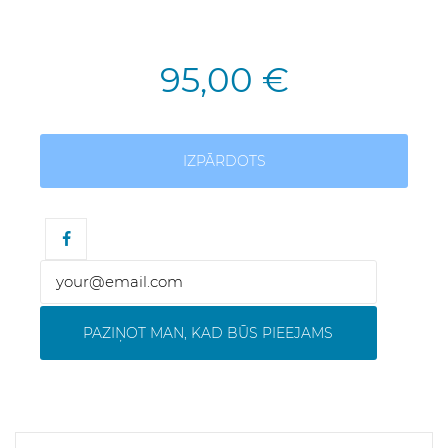
95,00 €
IZPĀRDOTS
PAZIŅOT MAN, KAD BŪS PIEEJAMS