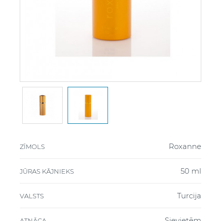
Roxanne
ZĪMOLS
50 ml
JŪRAS KĀJNIEKS
Turcija
VALSTS
Sievietēm
ATNĀCA