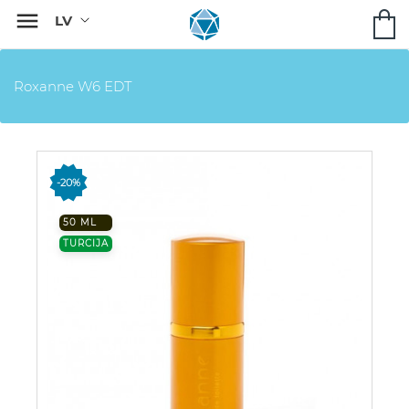

Roxanne W6 EDT
-20%
50 ML
TURCIJA