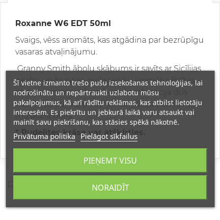
Roxanne W6 EDT 50ml
Svaigs, vēss aromāts, kas atgādina par bezrūpīgu
vasaras atvaļinājumu.
Granny Smith ābolu skābums ir savīts ar Sicīlijas
ciedru un burvīgo pulkstenīšu aromātu. Baltas
Šī vietne izmanto trešo pušu izsekošanas tehnoloģijas, lai
rozes, jasmīna un bambusa kombinācija dos
nodrošinātu un nepārtraukti uzlabotu mūsu
pakalpojumus, kā arī rādītu reklāmas, kas atbilst lietotāju
nelielu saldumu, un šo kombināciju papildinās
interesēm. Es piekrītu un jebkurā laikā varu atsaukt vai
muskusa notis.
mainīt savu piekrišanu, kas stāsies spēkā nākotnē.
* Pudelītes krāsa var atšķirties.
Privātuma politika
Pielāgot sīkfailus
PIEŅEMT VISU
REVIEWS
NORAIDĪT