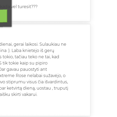
 kada vel turesit???
enai, gerai laikosi. Sulaukiau ne
na :). Laba knietėjo iš gerų
tokio, tačiau teko ne tai, kad
tik tokie kaip su pipiro
Dar gavau pauostyti ant
 Extreme Rose nelabai sužavėjo, o
o stiprumu visus čia išvardintus,
ar ketvirtą dieną, uostau , truputį
aišku skirti vakarui.