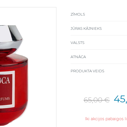
ZĪMOLS
JŪRAS KĀJNIEKS
VALSTS
ATNĀCA
PRODUKTA VEIDS
45
65,00 €
Iki akcijos pabaigos 