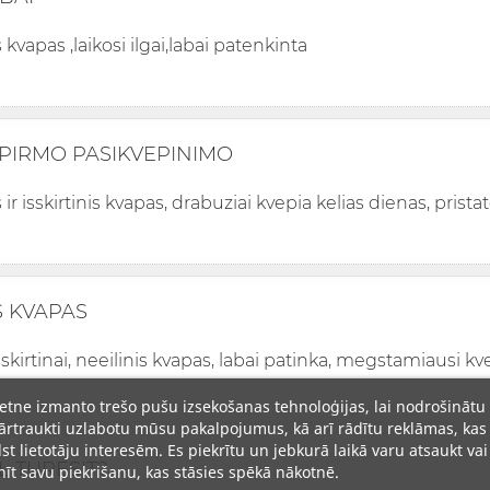
vapas ,laikosi ilgai,labai patenkinta
S PIRMO PASIKVEPINIMO
r isskirtinis kvapas, drabuziai kvepia kelias dienas, prist
 KVAPAS
sskirtinai, neeilinis kvapas, labai patinka, megstamiausi kv
ietne izmanto trešo pušu izsekošanas tehnoloģijas, lai nodrošinātu
rtraukti uzlabotu mūsu pakalpojumus, kā arī rādītu reklāmas, kas
lst lietotāju interesēm. Es piekrītu un jebkurā laikā varu atsaukt vai
L TURESIT?
īt savu piekrišanu, kas stāsies spēkā nākotnē.