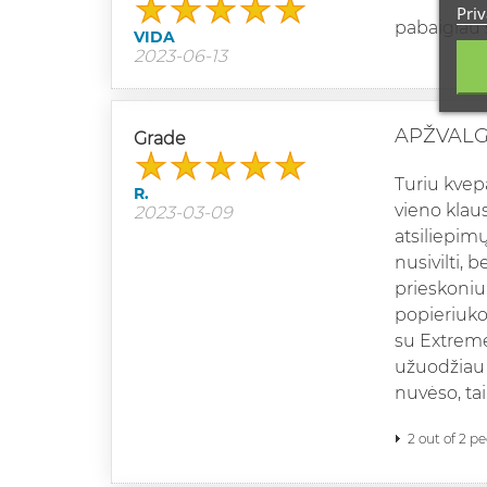
Priv
pabaigiau s
VIDA
2023-06-13
APŽVAL
Grade
Turiu kvep
R.
vieno klaus
2023-03-09
atsiliepim
nusivilti, 
prieskoniu
popieriuko
su Extreme
užuodžiau j
nuvėso, tai 
2 out of 2 p