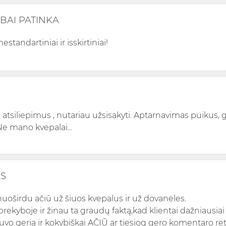
ABAI PATINKA
 nestandartiniai ir isskirtiniai!
 atsiliepimus , nutariau užsisakyti. Aptarnavimas puikus, gr
Ne mano kvepalai...
AS
nuoširdu ačiū už šiuos kvepalus ir už dovanėles.
prekyboje ir žinau ta graudų faktą,kad klientai dažniausia
buvo geria ir kokybiškai AČIŪ ar tiesiog gero komentaro reta