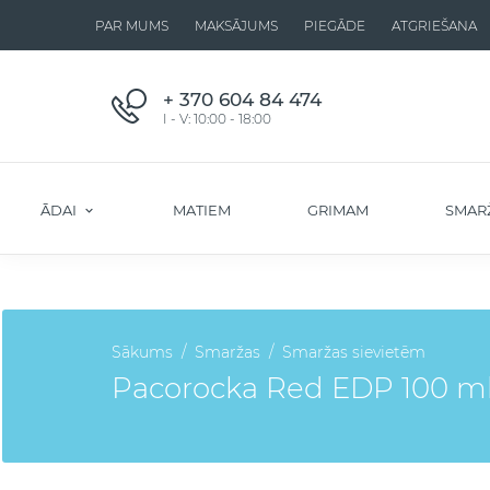
PAR MUMS
MAKSĀJUMS
PIEGĀDE
ATGRIEŠANA
+ 370 604 84 474
I - V: 10:00 - 18:00
ĀDAI
MATIEM
GRIMAM
SMAR
Sākums
Smaržas
Smaržas sievietēm
Pacorocka Red EDP 100 ml