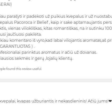
 GERAI)
iau parašyti ir padėkoti už puikius kvepalus ir už nuosta
epalus Pacoroca ir Belief , kaip ir sakė aptarnaujantis pers
ktis, vienas viliokliškas, kitas romantiškas, na ir sutinku 100
si jaučiuosi pakilėta.
kiau komentaro iš vyro,kad labai viliojantis aromatas,aš pr
GARANTUOTAS ) .
ofesionaliai parinktus aromatus ir ačiū už dovanas.
iausios sėkmės ir gerų ,lojalių klientų.
ople found this review useful.
i kvepalai, kvapas užburiantis ir nekasdieninis! Ačiū jums!❤