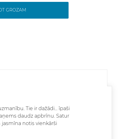
NOT GROZAM
zmanību. Tie ir dažādi... īpaši
tie saņems daudz apbrīnu. Satur
n jasmīna notis vienkārši