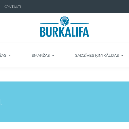
KONTAKTI
ŽAS
SMARŽAS
SADZĪVES ĶIMIKĀLIJAS
.