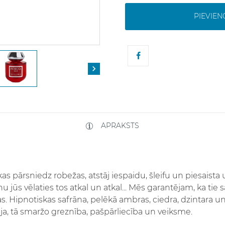
PIEVIE

APRAKSTS
as pārsniedz robežas, atstāj iespaidu, šleifu un piesaista u
pošanu jūs vēlaties tos atkal un atkal... Mēs garantējam, ka 
ļas. Hipnotiskas safrāna, pelēkā ambras, ciedra, dzintara u
mija, tā smaržo greznība, pašpārliecība un veiksme.