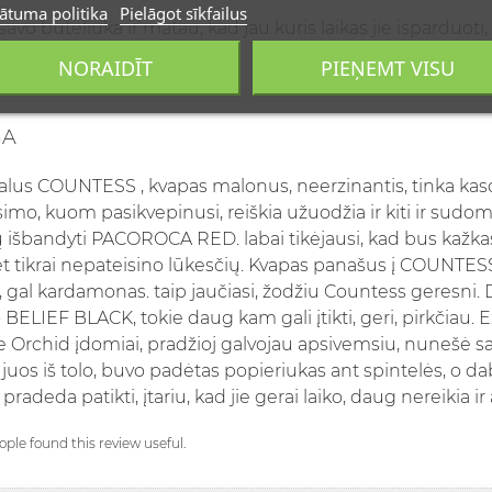
ātuma politika
Pielāgot sīkfailus
avo buteliuka ir matau, kad jau kuris laikas jie isparduoti,
NORAIDĪT
PIEŅEMT VISU
GA
alus COUNTESS , kvapas malonus, neerzinantis, tinka kasdi
imo, kuom pasikvepinusi, reiškia užuodžia ir kiti ir sudomi
ų išbandyti PACOROCA RED. labai tikėjausi, kad bus kažkas 
bet tikrai nepateisino lūkesčių. Kvapas panašus į COUNTESS 
, gal kardamonas. taip jaučiasi, žodžiu Countess geresni. 
 BELIEF BLACK, tokie daug kam gali įtikti, geri, pirkčiau.
 Orchid įdomiai, pradžioj galvojau apsivemsiu, nunešė sav
uos iš tolo, buvo padėtas popieriukas ant spintelės, o dab
pradeda patikti, įtariu, kad jie gerai laiko, daug nereikia ir 
eople found this review useful.