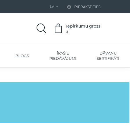
LV


PIERAKSTĪTIES
Iepirkumu grozs
:(
ĪPAŠIE
DĀVANU
BLOGS
PIEDĀVĀJUMI
SERTIFIKĀTI