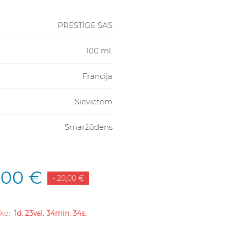
PRESTIGE SAS
100 ml.
Francija
Sievietēm
Smaržūdens
,00 €
- 20,00 €
liko:
1d. 23val. 34min. 33s.