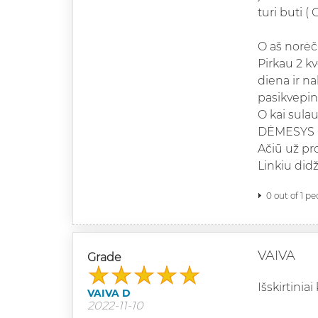
turi buti (
O aš norėč
Pirkau 2 kv
diena ir na
pasikvepinu
O kai sulau
DĖMESYS 
Ačiū už pr
Linkiu didž
0 out of 1 pe
VAIVA
Grade
Išskirtinia
VAIVA D
2022-11-10