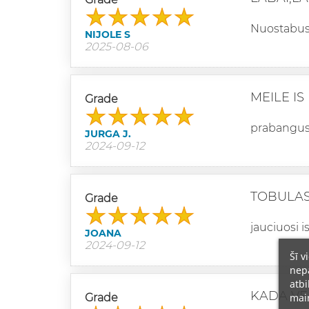
Nuostabus k
NIJOLE S
2025-08-06
MEILE I
Grade
prabangus i
JURGA J.
2024-09-12
TOBULAS
Grade
jauciuosi i
JOANA
2024-09-12
Šī v
nepā
atbi
KADA VE
main
Grade