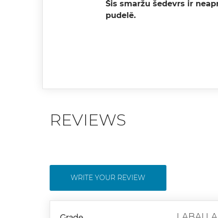
Šis smaržu šedevrs ir nea
pudelē.
REVIEWS
WRITE YOUR REVIEW
LABAI,LA
Grade