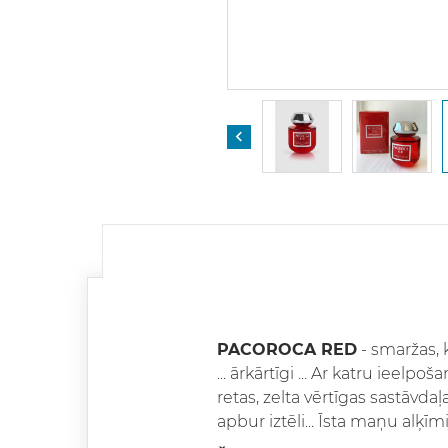

PACOROCA RED
- smaržas, k
... ārkārtīgi ... Ar katru ieel
retas, zelta vērtīgas sastāvda
apbur iztēli... Īsta maņu alķī