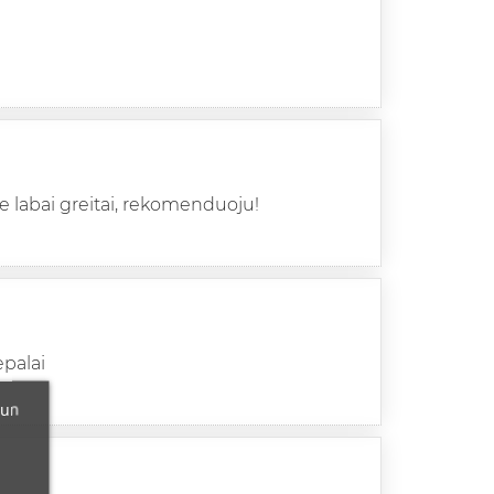
ate labai greitai, rekomenduoju!
epalai
 un