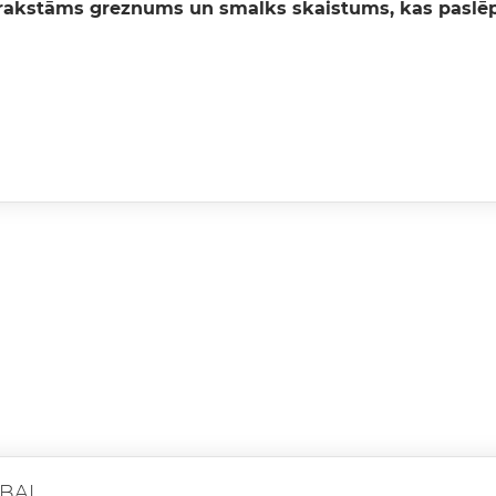
prakstāms greznums un smalks skaistums, kas paslēpt
BAI