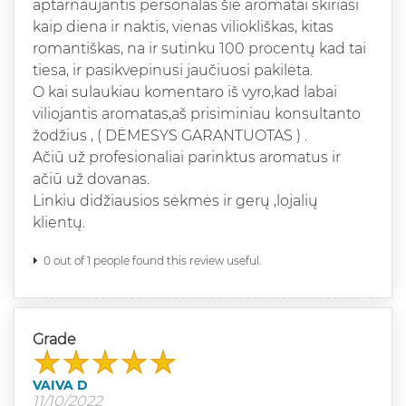
aptarnaujantis personalas šie aromatai skiriasi
kaip diena ir naktis, vienas viliokliškas, kitas
romantiškas, na ir sutinku 100 procentų kad tai
tiesa, ir pasikvepinusi jaučiuosi pakilėta.
O kai sulaukiau komentaro iš vyro,kad labai
viliojantis aromatas,aš prisiminiau konsultanto
žodžius , ( DĖMESYS GARANTUOTAS ) .
Ačiū už profesionaliai parinktus aromatus ir
ačiū už dovanas.
Linkiu didžiausios sėkmės ir gerų ,lojalių
klientų.
0 out of 1 people found this review useful.
Grade
VAIVA D
11/10/2022