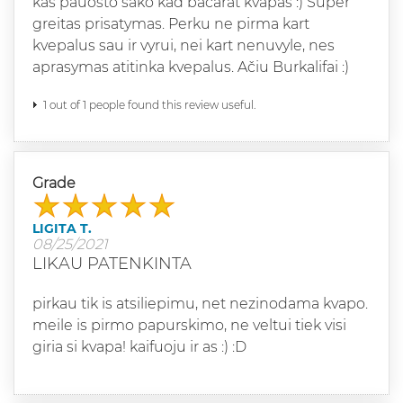
kas pauosto sako kad bacarat kvapas :) Super
greitas prisatymas. Perku ne pirma kart
kvepalus sau ir vyrui, nei kart nenuvyle, nes
aprasymas atitinka kvepalus. Ačiu Burkalifai :)
1 out of 1 people found this review useful.
Grade
LIGITA T.
08/25/2021
LIKAU PATENKINTA
pirkau tik is atsiliepimu, net nezinodama kvapo.
meile is pirmo papurskimo, ne veltui tiek visi
giria si kvapa! kaifuoju ir as :) :D