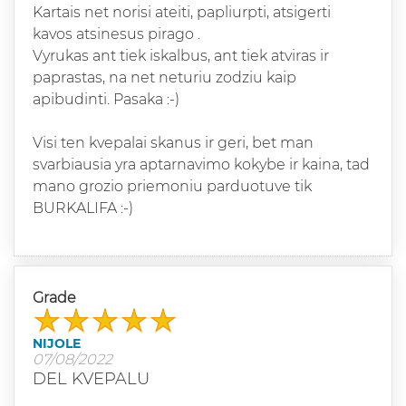
Kartais net norisi ateiti, papliurpti, atsigerti
kavos atsinesus pirago .
Vyrukas ant tiek iskalbus, ant tiek atviras ir
paprastas, na net neturiu zodziu kaip
apibudinti. Pasaka :-)
Visi ten kvepalai skanus ir geri, bet man
svarbiausia yra aptarnavimo kokybe ir kaina, tad
mano grozio priemoniu parduotuve tik
BURKALIFA :-)
Grade
NIJOLE
07/08/2022
DEL KVEPALU