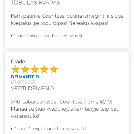
TOBULAS KVAPAS
Kam patinka Countess, butina ismeginti ir siuos
kvepalus, jie topu topas! Nerealus kvapas!
1 out of 1 people found this review useful.
Grade
DEIMANTĖ D
01/07/2021
VERTI DĖMESIO
9/10. Labai panašūs į Countess (jiems 10/10).
Manau su šiuo kvapu iėjus kambaryje taip pat
visi atsisuks!
2 out of 2 people found this review useful.