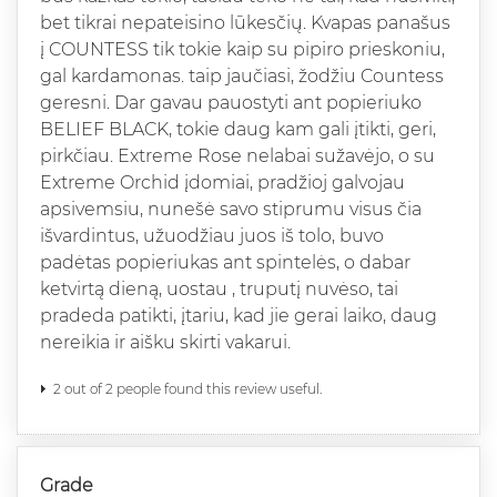
bet tikrai nepateisino lūkesčių. Kvapas panašus
į COUNTESS tik tokie kaip su pipiro prieskoniu,
gal kardamonas. taip jaučiasi, žodžiu Countess
geresni. Dar gavau pauostyti ant popieriuko
BELIEF BLACK, tokie daug kam gali įtikti, geri,
pirkčiau. Extreme Rose nelabai sužavėjo, o su
Extreme Orchid įdomiai, pradžioj galvojau
apsivemsiu, nunešė savo stiprumu visus čia
išvardintus, užuodžiau juos iš tolo, buvo
padėtas popieriukas ant spintelės, o dabar
ketvirtą dieną, uostau , truputį nuvėso, tai
pradeda patikti, įtariu, kad jie gerai laiko, daug
nereikia ir aišku skirti vakarui.
2 out of 2 people found this review useful.
Grade