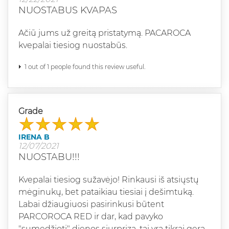
NUOSTABUS KVAPAS
Ačiū jums už greitą pristatymą. PACAROCA
kvepalai tiesiog nuostabūs.
1 out of 1 people found this review useful.
Grade
IRENA B
12/07/2021
NUOSTABU!!!
Kvepalai tiesiog sužavėjo! Rinkausi iš atsiųstų
mėginukų, bet pataikiau tiesiai į dešimtuką.
Labai džiaugiuosi pasirinkusi būtent
PARCOROCA RED ir dar, kad pavyko
"sumedžioti" dienos siurprizą, tai yra tikrai gerą