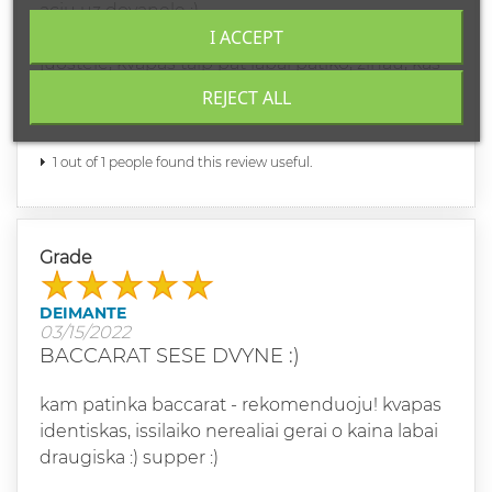
aciu uz dovanele :)
I ACCEPT
beja, i siunta idejote pakvepinta Belief Black
juostele, kvapas taip pat labai patiko, zinau, kas
bus sekantis mano pirkinys :) nuosirdziai
REJECT ALL
dekoju. sekmes jums :)
1 out of 1 people found this review useful.
Grade
DEIMANTE
03/15/2022
BACCARAT SESE DVYNE :)
kam patinka baccarat - rekomenduoju! kvapas
identiskas, issilaiko nerealiai gerai o kaina labai
draugiska :) supper :)