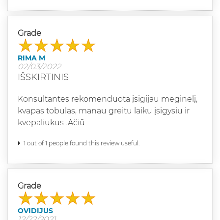
Grade
RIMA M
02/03/2022
IŠSKIRTINIS
Konsultantės rekomenduota įsigijau mėginėlį,
kvapas tobulas, manau greitu laiku įsigysiu ir
kvepaliukus .Ačiū
1 out of 1 people found this review useful.
Grade
OVIDIJUS
12/22/2021