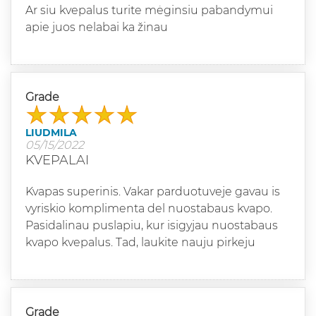
Ar siu kvepalus turite mėginsiu pabandymui
apie juos nelabai ka žinau
Grade
LIUDMILA
05/15/2022
KVEPALAI
Kvapas superinis. Vakar parduotuveje gavau is
vyriskio komplimenta del nuostabaus kvapo.
Pasidalinau puslapiu, kur isigyjau nuostabaus
kvapo kvepalus. Tad, laukite nauju pirkeju
Grade