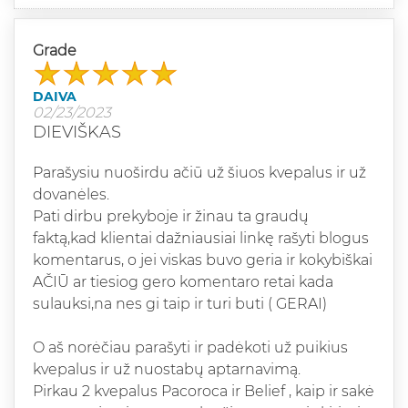
Grade
DAIVA
02/23/2023
DIEVIŠKAS
Parašysiu nuoširdu ačiū už šiuos kvepalus ir už
dovanėles.
Pati dirbu prekyboje ir žinau ta graudų
faktą,kad klientai dažniausiai linkę rašyti blogus
komentarus, o jei viskas buvo geria ir kokybiškai
AČIŪ ar tiesiog gero komentaro retai kada
sulauksi,na nes gi taip ir turi buti ( GERAI)
O aš norėčiau parašyti ir padėkoti už puikius
kvepalus ir už nuostabų aptarnavimą.
Pirkau 2 kvepalus Pacoroca ir Belief , kaip ir sakė