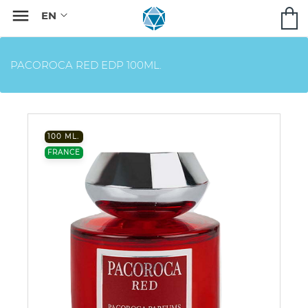

PACOROCA RED EDP 100ML.
100 ML.
FRANCE