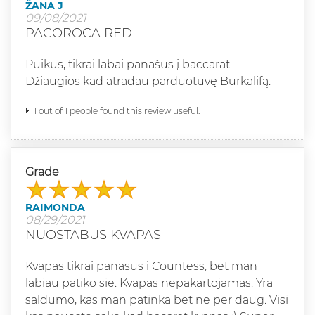
ŽANA J
09/08/2021
PACOROCA RED
Puikus, tikrai labai panašus į baccarat.
Džiaugios kad atradau parduotuvę Burkalifą.
1 out of 1 people found this review useful.
Grade
RAIMONDA
08/29/2021
NUOSTABUS KVAPAS
Kvapas tikrai panasus i Countess, bet man
labiau patiko sie. Kvapas nepakartojamas. Yra
saldumo, kas man patinka bet ne per daug. Visi