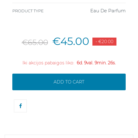
Eau De Parfum
PRODUCT TYPE
€45.00
€65.00
- €20.00
Iki akcijos pabaigos liko:
6d. 9val. 9min. 25s.
ADD TO CART