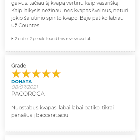
gaivūs. tačiau šį kvapą vertinu kaip vasarišką.
Kaip laikysis nežinau, nes kvapas švelnus, neturi
jokio šalutinio spirito kvapo. Beje patiko labiau
už Countes.
2 out of 2 people found this review useful.
Grade
DONATA
08/07/2021
PACOROCA
Nuostabus kvapas, labai labai patiko, tikrai
panašus į baccarat.aciu