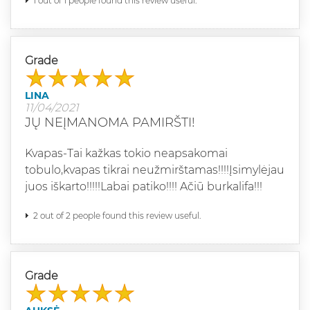
1 out of 1 people found this review useful.
Grade
LINA
11/04/2021
JŲ NEĮMANOMA PAMIRŠTI!
Kvapas-Tai kažkas tokio neapsakomai
tobulo,kvapas tikrai neužmirštamas!!!!Įsimylėjau
juos iškarto!!!!!Labai patiko!!!! Ačiū burkalifa!!!
2 out of 2 people found this review useful.
Grade