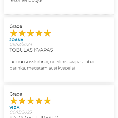
rekomenduoju!
Grade
JOANA
09/12/2024
TOBULAS KVAPAS
jauciuosi isskirtinai, neeilinis kvapas, labai
patinka, megstamiausi kvepalai
Grade
VIDA
06/13/2023
KADA VEL TURESIT?