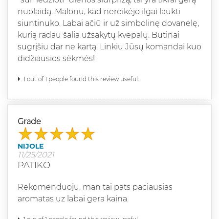
nuolaidą. Malonu, kad nereikėjo ilgai laukti
siuntinuko. Labai ačiū ir už simbolinę dovanėlę,
kurią radau šalia užsakytų kvepalų. Būtinai
sugrįšiu dar ne kartą. Linkiu Jūsų komandai kuo
didžiausios sėkmės!
1 out of 1 people found this review useful.
Grade
NIJOLE
11/25/2021
PATIKO
Rekomenduoju, man tai pats paciausias
aromatas uz labai gera kaina.