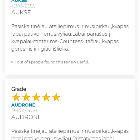
AUKSĖ
10/15/2021
AUKSĖ
Pasiskaitinėjau atsiliepimus ir nusipirkau,kvapas
labai patiko,nenusivyliau.Labai panašūs į -
kvepalai-moterims-Countess-,tačiau kvapas
geresnis ir ilgiau išlieka.
1 out of 1 people found this review useful.
Grade
AUDRONĖ
09/14/2021
AUDRONĖ
Pasiskaitinėjau atsiliepimus ir nusipirkau,kvapas
labai patiko,nenusivyliau.Pristatymas labai