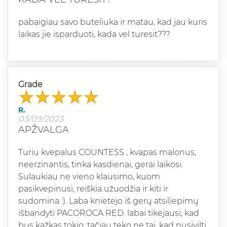
pabaigiau savo buteliuka ir matau, kad jau kuris
laikas jie isparduoti, kada vel turesit???
Grade
R.
03/09/2023
APŽVALGA
Turiu kvepalus COUNTESS , kvapas malonus,
neerzinantis, tinka kasdienai, gerai laikosi.
Sulaukiau ne vieno klausimo, kuom
pasikvepinusi, reiškia užuodžia ir kiti ir
sudomina :). Laba knietėjo iš gerų atsiliepimų
išbandyti PACOROCA RED. labai tikėjausi, kad
bus kažkas tokio, tačiau teko ne tai, kad nusivilti,