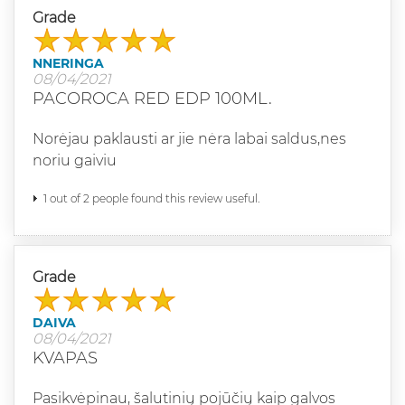
Grade
NNERINGA
08/04/2021
PACOROCA RED EDP 100ML.
Norėjau paklausti ar jie nėra labai saldus,nes
noriu gaiviu
1 out of 2 people found this review useful.
Grade
DAIVA
08/04/2021
KVAPAS
Pasikvėpinau, šalutinių pojūčių kaip galvos