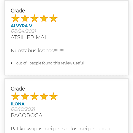
Grade
ALVYRA V
08/24/2021
ATSILIEPIMAI
Nuostabus kvapas!!!!!!!!!!
1 out of 1 people found this review useful.
Grade
ILONA
08/18/2021
PACOROCA
Patiko kvapas. nei per saldūs, nei per daug