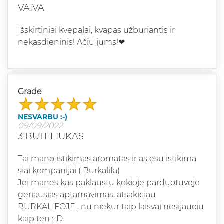
VAIVA
Išskirtiniai kvepalai, kvapas užburiantis ir
nekasdieninis! Ačiū jums!❤
Grade
NESVARBU :-)
09/09/2022
3 BUTELIUKAS
Tai mano istikimas aromatas ir as esu istikima
siai kompanijai ( Burkalifa)
Jei manes kas paklaustu kokioje parduotuveje
geriausias aptarnavimas, atsakiciau
BURKALIFOJE , nu niekur taip laisvai nesijauciu
kaip ten :-D