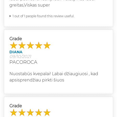
greitas,Viskas super
1 out of 1 people found this review useful.
Grade
DIANA
09/10/2021
PACOROCA
Nuostabūs kvepalai! Labai džiaugiuosi , kad
apsisprendžiau pirkti šiuos
Grade