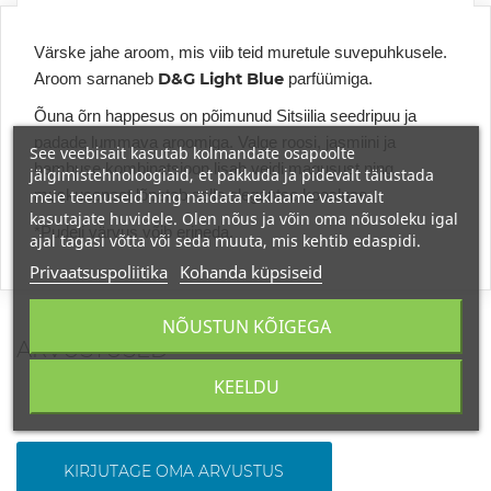
Värske
jahe aroom, mis viib teid muretule suvepuhkusele.
D&G Light Blue
Aroom sarnaneb
parfüümiga.
Õuna õrn happesus on põimunud Sitsiilia seedripuu ja
padade lummava aroomiga. Valge roosi, jasmiini ja
See veebisait kasutab kolmandate osapoolte
bambuse kombinatsioon lisab veidi magusust ning
jälgimistehnoloogiaid, et pakkuda ja pidevalt täiustada
meie teenuseid ning näidata reklaame vastavalt
muskusenoot lõpetab selle elegantse koosluse.
kasutajate huvidele. Olen nõus ja võin oma nõusoleku igal
*Pudeli värvus võib erineda.
ajal tagasi võtta või seda muuta, mis kehtib edaspidi.
Privaatsuspoliitika
Kohanda küpsiseid
NÕUSTUN KÕIGEGA
ARVUSTUSED
KEELDU
KIRJUTAGE OMA ARVUSTUS