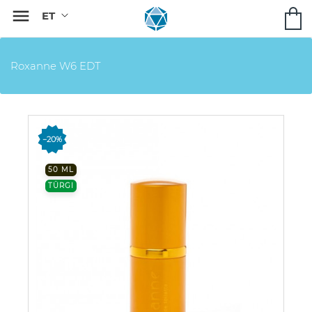

Roxanne W6 EDT
−20%
50 ML
TÜRGI