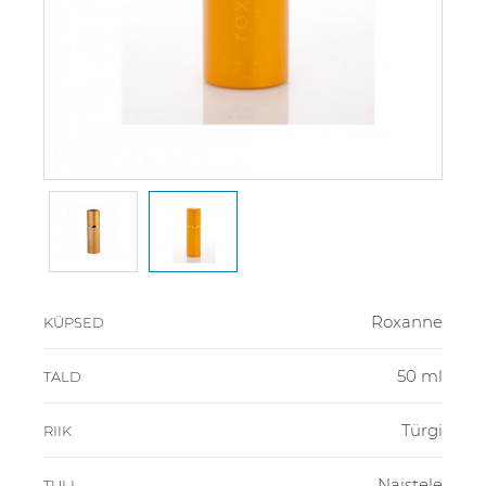
Roxanne
KÜPSED
50 ml
TALD
Türgi
RIIK
Naistele
TULI