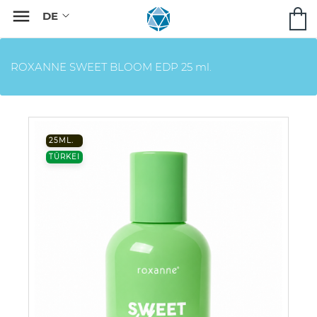

ROXANNE SWEET BLOOM EDP 25 ml.
25ML.
TÜRKEI