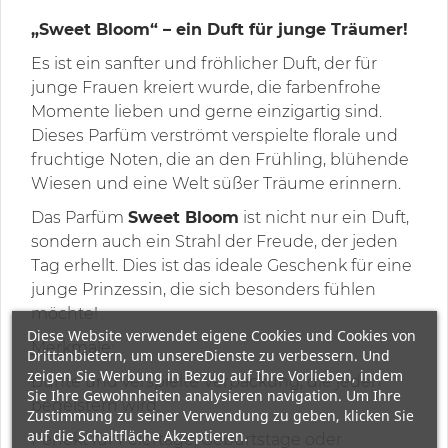
„Sweet Bloom“ – ein Duft für junge Träumer!
Es ist ein sanfter und fröhlicher Duft, der für
junge Frauen kreiert wurde, die farbenfrohe
Momente lieben und gerne einzigartig sind.
Dieses Parfüm verströmt verspielte florale und
fruchtige Noten, die an den Frühling, blühende
Wiesen und eine Welt süßer Träume erinnern.
Das Parfüm
Sweet Bloom
ist nicht nur ein Duft,
sondern auch ein Strahl der Freude, der jeden
Tag erhellt. Dies ist das ideale Geschenk für eine
junge Prinzessin, die sich besonders fühlen
möchte!
Diese Website verwendet eigene Cookies und Cookies von
Merkmale:
Drittanbietern, um unsereDienste zu verbessern. Und
zeigen Sie Werbung in Bezug auf Ihre Vorlieben, indem
Bunte und verspielte Verpackung, die jeden
Sie Ihre Gewohnheiten analysieren navigation. Um Ihre
begeistern wird.
Zustimmung zu seiner Verwendung zu geben, klicken Sie
auf die Schaltfläche Akzeptieren.
Perfekt für Feiertage, Geburtstage oder