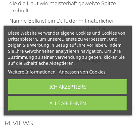
die die Haut wie meisterhaft gewebte Spitze
umhüllt.
Nanine Bella ist ein Duft, der mit natürlicher
Weiblichkeit, subtilem Luxus und sanfter
Diese Website verwendet eigene Cookies und Cookies von
Romantik glänzt. Es ist wie ein Lächeln, wie ein
Drittanbietern, um unsereDienste zu verbessern. Und
Blick, wie ein Moment, der lange in Erinnerung
zeigen Sie Werbung in Bezug auf Ihre Vorlieben, indem
bleibt.
Sie Ihre Gewohnheiten analysieren navigation. Um Ihre
Zustimmung zu seiner Verwendung zu geben, klicken Sie
Nanine Bella – zeitlose feminine Eleganz.
auf die Schaltfläche Akzeptieren.
Kopfnote:
Mango, Bitterorange
Weitere Informationen
Anpassen von Cookies
Herznoten:
Ylang, Orchidee
ICH AKZEPTIERE
Basisnote:
Moschus, Vanille, Sandelholz
ALLE ABLEHNEN
REVIEWS