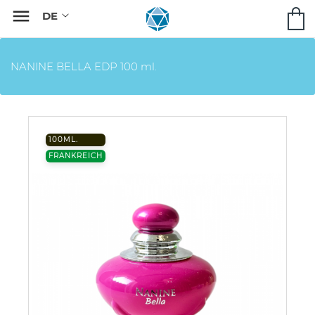

NANINE BELLA EDP 100 ml.
100ML.
FRANKREICH