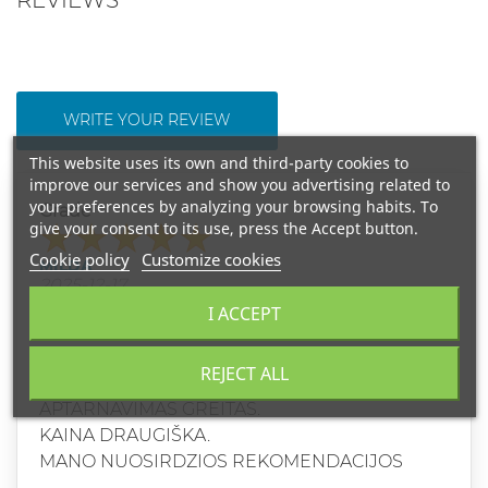
WRITE YOUR REVIEW
This website uses its own and third-party cookies to
improve our services and show you advertising related to
your preferences by analyzing your browsing habits. To
Grade
give your consent to its use, press the Accept button.
Cookie policy
Customize cookies
MILDA
2025-12-17
SVAIGINANTIS
I ACCEPT
SVAIGINANCIAI GERAS KVAPAS, LABAI JAUKUS
REJECT ALL
IR MOTERISKAS.
APTARNAVIMAS GREITAS.
KAINA DRAUGIŠKA.
MANO NUOSIRDZIOS REKOMENDACIJOS