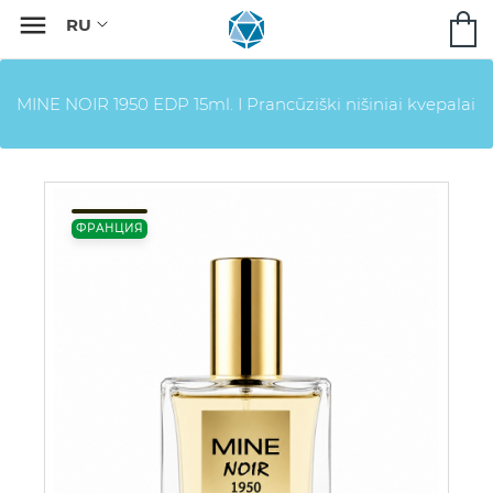

MINE NOIR 1950 EDP 15ml. I Prancūziški nišiniai kvepalai
ФРАНЦИЯ