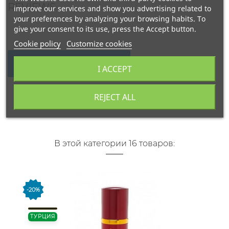
REVIEWS
improve our services and show you advertising related to
your preferences by analyzing your browsing habits. To
give your consent to its use, press the Accept button.
Cookie policy
Customize cookies
WRITE YOUR REVIEW
I ACCEPT
REJECT ALL
В этой категории 16 товаров:
-20%
ТУРЦИЯ