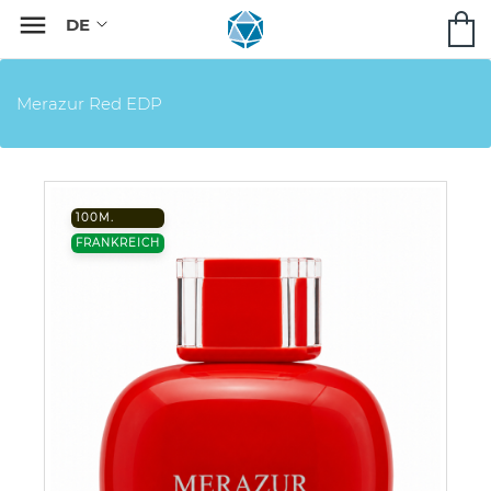

Merazur Red EDP
100M.
FRANKREICH