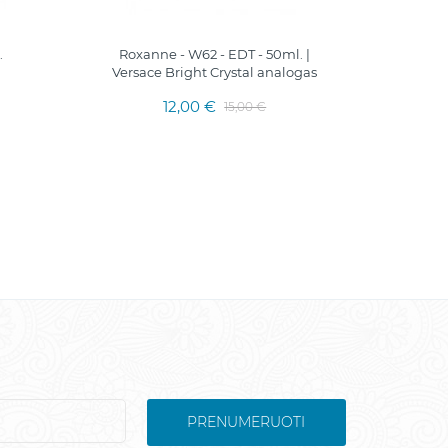
.
Roxanne - W62 - EDT - 50ml. |
RED
Versace Bright Crystal analogas
Pranc
12,00 €
15,00 €
PRENUMERUOTI