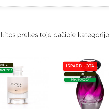
 kitos prekės toje pačioje kategorijo
00ML.
IŠPARDUOTA
NCŪZIJA
100 ML.
PRANCŪZIJA