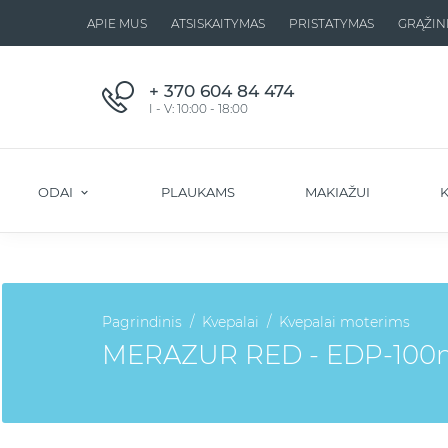
APIE MUS
ATSISKAITYMAS
PRISTATYMAS
GRĄŽIN
+ 370 604 84 474
I - V: 10:00 - 18:00
ODAI
PLAUKAMS
MAKIAŽUI
K
Pagrindinis
Kvepalai
Kvepalai moterims
MERAZUR RED - EDP-100ml.