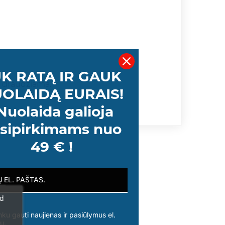
K RATĄ IR GAUK
ti draudžiama.
OLAIDĄ EURAIS!
Nuolaida galioja
sipirkimams nuo
49 € !
ad
nku gauti naujienas ir pasiūlymus el.
u.