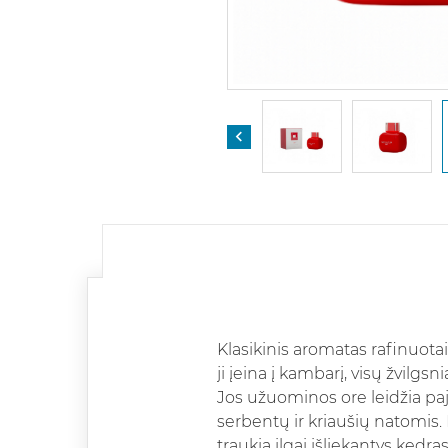

Klasikinis aromatas rafinuota
ji įeina į kambarį, visų žvilgsni
Jos užuominos ore leidžia paj
serbentų ir kriaušių natomis. 
traukia ilgai išliekantys kedras 