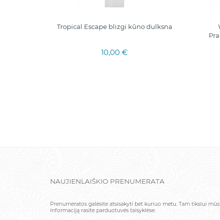
00ml.|
Tropical Escape blizgi kūno dulksna
terims
Pra
10,00 €
NAUJIENLAIŠKIO PRENUMERATA
Prenumeratos galėsite atsisakyti bet kuriuo metu. Tam tikslui mū
informaciją rasite parduotuvės taisyklėse.