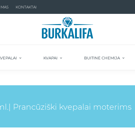
IMAS
KONTAKTAI
VEPALAI
KVAPAI
BUITINĖ CHEMIJA
| Prancūziški kvepalai moterims