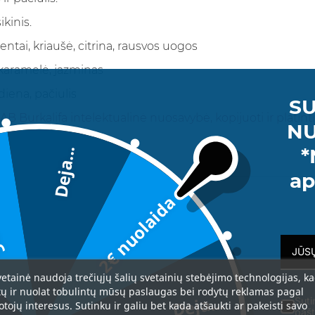
kinis.
entai, kriaušė, citrina, rausvos uogos
 karamelė, jazminas
iena, pačiulis
SU
AB Burkalifa intelektualinė nuosavybė, kopijuoti ir platin
NU
*
Deja...
da
ap
2€ nuolaida
vetainė naudoja trečiųjų šalių svetainių stebėjimo technologijas, k
tų ir nuolat tobulintų mūsų paslaugas bei rodytų reklamas pagal
Deja...
Suti
otojų interesus. Sutinku ir galiu bet kada atšaukti ar pakeisti savo
pašt