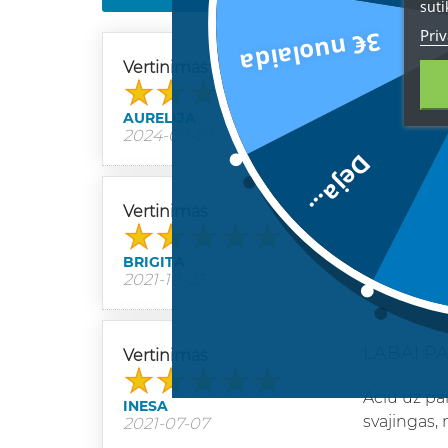
suti
Priv
3€ nuolaida
LABAI P
Vertinimas
LIKAU PA
AURELIJA
2024-09-01
Deja...
NEREALŪ
Vertinimas
NEREALŪS
BRIGITA
2021-10-23
LABAI P
Vertinimas
Aciu uz pa
INESA
svajingas,
2021-07-07