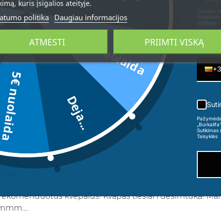
kimą, kuris įsigalios ateityje.
Daugiau in
atumo politika
Daugiau informacijos
duomenis 
politikoje
ATINKA
3€ nuolaida
ATMESTI
PRIIMTI VISKĄ
Telefon
TENKINTA KVEPALAIS, LABAI MOLONUS AROMATAS, NE P
+
5€ nuolaida
Deja...
S!
Suti
Pažymėdama
!❤️
„Burkalifa
Sutikimas 
Taisyklės
ATIKO
rekomenduotus kvepalus! Kvapas tiesiai i desimtuka! Ma
 mmm....