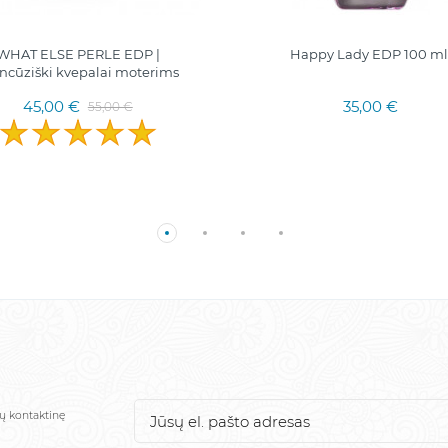
WHAT ELSE PERLE EDP |
Happy Lady EDP 100 ml
ncūziški kvepalai moterims
45,00 €
35,00 €
55,00 €
sų kontaktinę