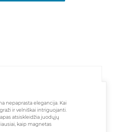
ina nepaprasta elegancija.
Kai
graži ir velniškai intriguojanti.
vapas atsiskleidžia juodųjų
liausiai, kaip magnetas