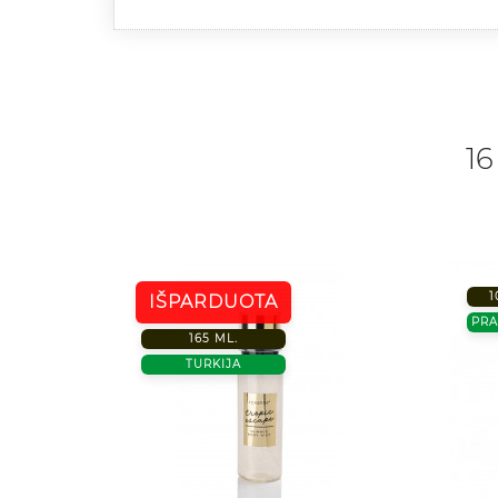
16
1
IŠPARDUOTA
PRA
165 ML.
TURKIJA