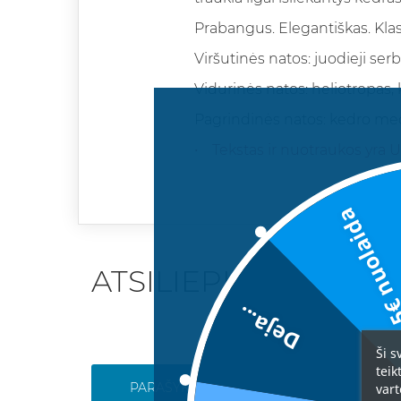
Prabangus. Elegantiškas. Klasi
Viršutinės natos: juodieji serb
Vidurinės natos: heliotropas,
Pagrindinės natos: kedro med
• Tekstas ir nuotraukos yra U
5€ nuolai
ATSILIEPIMAI
Deja...
Ši s
teik
PARAŠYKITE SAVO ATSILIEPIMĄ
vart