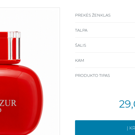
PREKĖS ŽENKLAS
TALPA
ŠALIS
KAM
PRODUKTO TIPAS
29
Į K