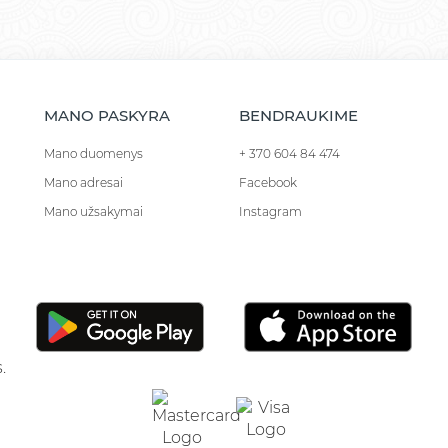
MANO PASKYRA
BENDRAUKIME
Mano duomenys
+ 370 604 84 474
Mano adresai
Facebook
Mano užsakymai
Instagram
.