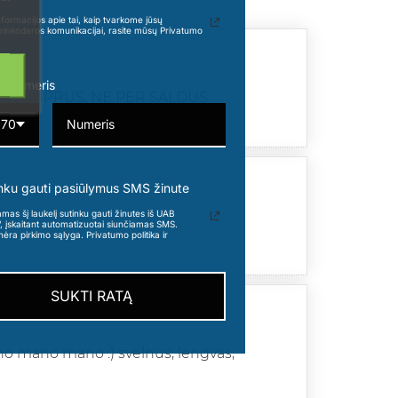
formacijos apie tai, kaip tvarkome jūsų
rinkodaros komunikacijai, rasite mūsų Privatumo
o numeris
ER STIPRUS, NE PER SALDUS
370
nku gauti pasiūlymus SMS žinute
s šį laukelį sutinku gauti žinutes iš UAB
“, įskaitant automatizuotai siunčiamas SMS.
nėra pirkimo sąlyga. Privatumo politika ir
SUKTI RATĄ
no mano mano :) svelnus, lengvas,