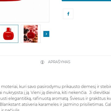

APRAŠYMAS
i moteriai, kuri savo pasirodymu prikausto dėmesį ir steb
ai nukrypsta į ją. Vieni ją dievina, kiti nekenčia. Ji dieviškai 
usti elegantišką, rafinuotą aromatą.
Šviesus ir grakštus k
Blankstant atsiveria karamelės ir jazmino prisilietimas. Ga
ir pačiulis.