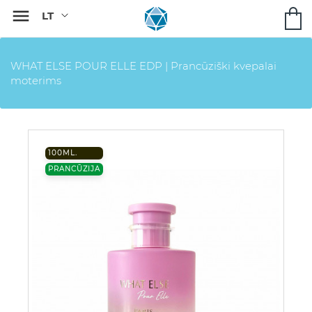

WHAT ELSE POUR ELLE EDP | Prancūziški kvepalai
moterims
100ML.
PRANCŪZIJA