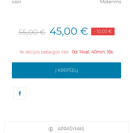
Moterims
KAM
45,00 €
55,00 €
- 10,00 €
Iki akcijos pabaigos liko:
0d. 14val. 40min. 15s.
Į KREPŠELĮ
APRAŠYMAS