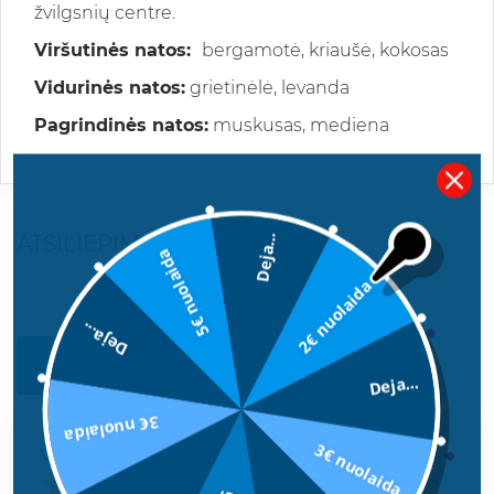
žvilgsnių centre.
Viršutinės natos:
bergamotė, kriaušė, kokosas
Vidurinės natos:
grietinėlė, levanda
Pagrindinės natos:
muskusas, mediena
ATSILIEPIMAI
Deja...
5€ nuolaida
2€ nuolaida
Deja...
PARAŠYKITE SAVO ATSILIEPIMĄ
Deja...
3€ nuolaida
3€ nuolaida
Vertinimas