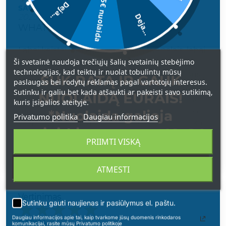
5€ nuolaida
Deja...
SAULĖ
Deja...
2025-09-16
WHAT ELSE POUR ELLE EDP
Labai keistai man gavosi su šiais kvepalais, labai
Ši svetainė naudoja trečiųjų šalių svetainių stebėjimo
laukiau jų, šiandieną juos gavau, pabandžiau ir
technologijas, kad teiktų ir nuolat tobulintų mūsų
nusivyliau, nes jie man pasirodė labai panašūs į
SUK RATĄ IR GAUK
paslaugas bei rodytų reklamas pagal vartotojų interesus.
Maison Francis Kurkdjian Baccarat Rouge 540
Sutinku ir galiu bet kada atšaukti ar pakeisti savo sutikimą,
NUOLAIDĄ EURAIS!
kurie man labai nepatinka, bet po kiek laiko jie
kuris įsigalios ateityje.
man pradėjo kvepėti visiškai kitaip ir po poros
*Nuolaida galioja
Privatumo politika
Daugiau informacijos
valandų jie man taip pradėjo patikti ir nebeliko
apsipirkimams nuo 49 € !
Baccarat Rouge kvapo, kažkokia mistika, kvapas
PRIIMTI VISKĄ
nerealus ištisai jį uostau, patenkinta labai 100%.
ATMESTI
Vertinimas
Sutinku gauti naujienas ir pasiūlymus el. paštu.
Daugiau informacijos apie tai, kaip tvarkome jūsų duomenis rinkodaros
DARIJA
komunikacijai, rasite mūsų Privatumo politikoje