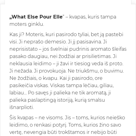
„What Else Pour Elle
“ – kvapas, kuris tampa
moters ginklu.
Kas ji? Moteris, kuri pasirodo tyliai, bet ją pastebi
visi. Ji neprašo dėmesio. Ji jį pasisavina. Ji
neprisistato – jos švelniai pudrinis aromato šleifas
pasako daugiau, nei žodžiai ar prisilietimas. Ji
neklausia leidimo – ji žavi ir tiesiog veda iš proto.
Ji nežada. Ji provokuoja. Ne triukšmu, o buvimu.
Ne žodžiais, o kvapu. Kai ji pasirodo, ore
pasikeičia viskas. Viskas tampa lėčiau, giliau,
labiau... Po savęs ji palieka ne tik aromatą, ji
palieka paslaptingą istoriją, kurią smalsu
išnarplioti.
Šis kvapas – ne visoms. Jis – toms, kurios neieško
leidimo, o renkasi potyrį. Toms, kurios žino savo
vertę, nevengia būti trokštamos ir nebijo būti