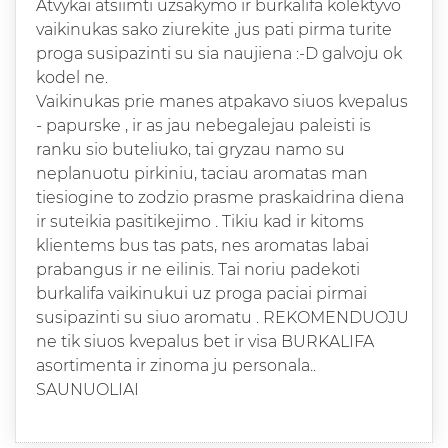
Atvykai atsiimti uzsakymo ir burkalifa kolektyvo
vaikinukas sako ziurekite ,jus pati pirma turite
proga susipazinti su sia naujiena :-D galvoju ok
kodel ne.
Vaikinukas prie manes atpakavo siuos kvepalus
- papurske , ir as jau nebegalejau paleisti is
ranku sio buteliuko, tai gryzau namo su
neplanuotu pirkiniu, taciau aromatas man
tiesiogine to zodzio prasme praskaidrina diena
ir suteikia pasitikejimo . Tikiu kad ir kitoms
klientems bus tas pats, nes aromatas labai
prabangus ir ne eilinis. Tai noriu padekoti
burkalifa vaikinukui uz proga paciai pirmai
susipazinti su siuo aromatu . REKOMENDUOJU
ne tik siuos kvepalus bet ir visa BURKALIFA
asortimenta ir zinoma ju personala..
SAUNUOLIAI